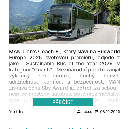
MAN Lion's Coach E , který slaví na Busworld
Europe 2025 světovou premiéru, odjede z
jako " Sustainable Bus of the Year 2026“ v
kategorii "Coach" . Mezinárodní porotu zaujal
výkonný elektromotor, dlouhý dojezd,
udržitelnost, komfort a bezpečnost. MAN
získává cenu Sby Award již potřetí za sebou –
nejprve městský autobus, poté meziměstský,
nyní autokar. A pro tuto kategorii bude
PŘEČÍST
historicky prvním. Německý výrobce si
odnáší také cenu Busworld "Digital Award
person
date_range
Veletrhy
rebus
08.10.2025
2025" v kategorii „Digitálně vylepšené řízení“
za nový systém MAN SafeStop Assist.