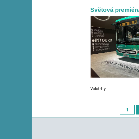
Světová premiér
Veletrhy
1