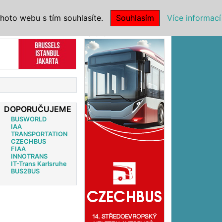
|
NSTITUCE
hoto webu s tím souhlasíte.
Souhlasím
Více informací
Reklama
DOPORUČUJEME
BUSWORLD
IAA
TRANSPORTATION
CZECHBUS
FIAA
INNOTRANS
IT-Trans Karlsruhe
BUS2BUS