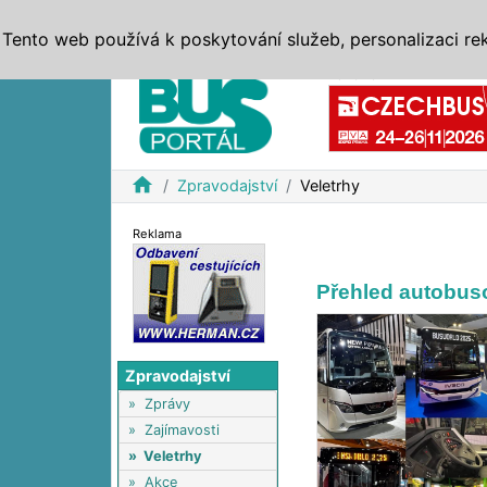
ZPRÁVY
JÍZDNÍ ŘÁDY
MHD, IDS
BUSY
SERV
Tento web používá k poskytování služeb, personalizaci re
Reklama
home
Zpravodajství
Veletrhy
Reklama
Přehled autobuso
Zpravodajství
»
Zprávy
»
Zajímavosti
»
Veletrhy
»
Akce