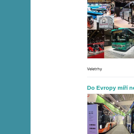
Veletrhy
Do Evropy míří n