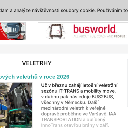
IS
ALTERNATIVY
VETERÁNI
SYSTÉMY
VELETRHY
AKCE
I
klam a analýze návštěvnosti soubory cookie. Používáním to
Reklama
VELETRHY
vých veletrhů v roce 2026
Už v březnu zahájí letošní veletržní
sezónu IT-TRANS a mobility move,
v dubnu pak následuje BUS2BUS,
všechny v Německu. Další
mezinárodní veletrh k veřejné
dopravě proběhne ve Varšavě. IAA
TRANSPORTATION a oblíbený
InnoTrans otevřou brány v září.