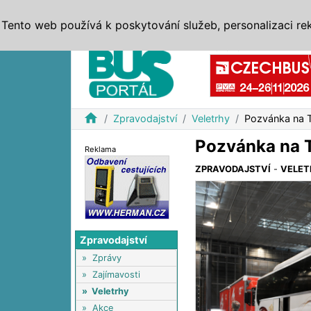
ZPRÁVY
JÍZDNÍ ŘÁDY
MHD, IDS
BUSY
SERV
Tento web používá k poskytování služeb, personalizaci re
Reklama
home
Zpravodajství
Veletrhy
Pozvánka na 
Pozvánka na 
Reklama
ZPRAVODAJSTVÍ
-
VELET
Zpravodajství
»
Zprávy
»
Zajímavosti
»
Veletrhy
»
Akce