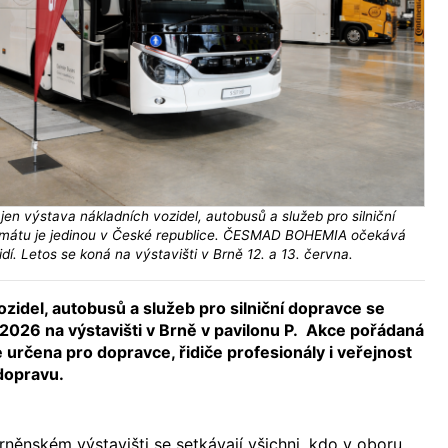
en výstava nákladních vozidel, autobusů a služeb pro silniční
rmátu je jedinou v České republice. ČESMAD BOHEMIA očekává
lidí. Letos se koná na výstavišti v Brně 12. a 13. června.
zidel, autobusů a služeb pro silniční dopravce se
 2026 na výstavišti v Brně v pavilonu P. Akce pořádaná
čena pro dopravce, řidiče profesionály i veřejnost
 dopravu.
něnském výstavišti se setkávají všichni, kdo v oboru