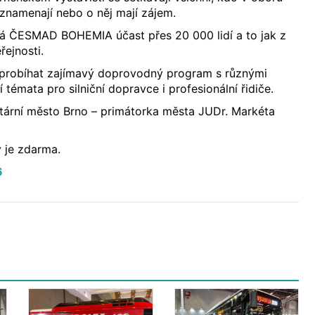
 znamenají nebo o něj mají zájem.
 ČESMAD BOHEMIA účast přes 20 000 lidí a to jak z
řejnosti.
probíhat zajímavý doprovodný program s různými
témata pro silniční dopravce i profesionální řidiče.
utární město Brno – primátorka města JUDr. Markéta
y je zdarma.
6