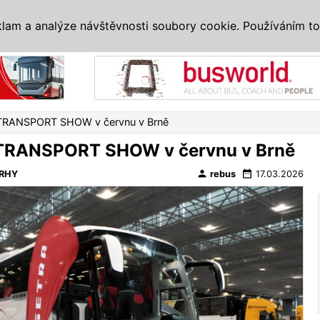
IS
ALTERNATIVY
VETERÁNI
SYSTÉMY
VELETRHY
AKCE
I
klam a analýze návštěvnosti soubory cookie. Používáním to
Reklama
TRANSPORT SHOW v červnu v Brně
TRANSPORT SHOW v červnu v Brně
person
date_range
RHY
rebus
17.03.2026