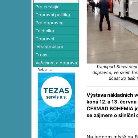
Pro cestující
Dopravní politika
Pro dopravce
Technika
Dopravci
Infrastruktura
O nás
Veřejnost a doprava
Transport Show není j
Reklama
dopravce, ve svém fo
účast 20 tisíc 
Výstava nákladních vo
koná 12. a 13. června
ČESMAD BOHEMIA je ur
se zájmem o silniční
Na jednom místě na Br