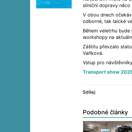
silniční dopravy něco
V obou dnech očekává
odborné, tak laické ve
Během veletrhu bude 
workshopy na aktuální 
Záštitu převzalo stat
Vaňková.
Vstup pro návštěvník
Transport show 202
Sdílej:
Podobné články