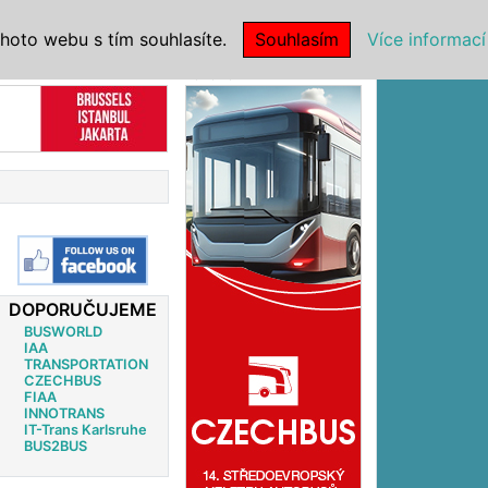
|
NSTITUCE
hoto webu s tím souhlasíte.
Souhlasím
Více informací
Reklama
DOPORUČUJEME
BUSWORLD
IAA
TRANSPORTATION
CZECHBUS
FIAA
INNOTRANS
IT-Trans Karlsruhe
BUS2BUS