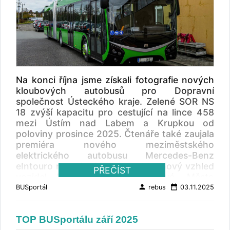
Na konci října jsme získali fotografie nových
kloubových autobusů pro Dopravní
společnost Ústeckého kraje. Zelené SOR NS
18 zvýší kapacitu pro cestující na lince 458
mezi Ústím nad Labem a Krupkou od
poloviny prosince 2025. Čtenáře také zaujala
premiéra nového meziměstského
elektrického autobusu Mercedes-Benz
eIntouro na veletrhu Busworld a nový vzhled
PŘEČÍST
vozidel MHD v Hradci Králové. Město
přechází na nový vizuální koncept, který
person
date_range
BUSportál
rebus
03.11.2025
vychází z tradičních symbolů.
TOP říjen 2025: Nové kloubové autobusy SOR
TOP BUSportálu září 2025
NS 18 pro Dopravu Ústeckého kraje Světová