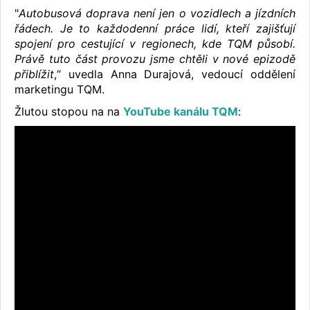
"
Autobusová doprava není jen o vozidlech a jízdních
řádech. Je to každodenní práce lidí, kteří zajišťují
spojení pro cestující v regionech, kde TQM působí.
Právě tuto část provozu jsme chtěli v nové epizodě
přiblížit
,“ uvedla Anna Durajová, vedoucí oddělení
marketingu TQM.
Žlutou stopou na na
YouTube kanálu TQM
: