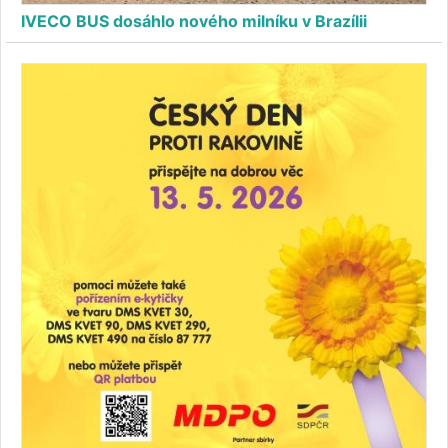
IVECO BUS dosáhlo nového milníku v Brazílii