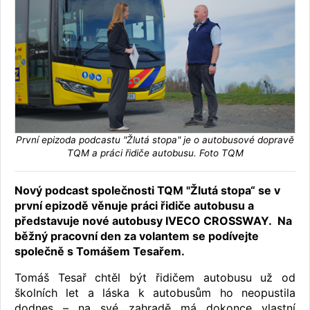
První epizoda podcastu "Žlutá stopa" je o autobusové dopravě
TQM a práci řidiče autobusu. Foto TQM
Nový podcast společnosti TQM "Žlutá stopa“ se v
první epizodě věnuje práci řidiče autobusu a
představuje nové autobusy IVECO CROSSWAY. Na
běžný pracovní den za volantem se podívejte
společně s Tomášem Tesařem.
Tomáš Tesař chtěl být řidičem autobusu už od
školních let a láska k autobusům ho neopustila
dodnes – na své zahradě má dokonce vlastní