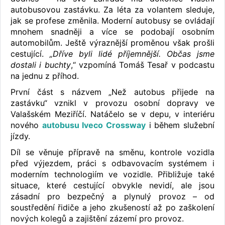
autobusovou zastávku. Za léta za volantem sleduje,
jak se profese změnila. Moderní autobusy se ovládají
mnohem snadněji a více se podobají osobním
automobilům. Ještě výraznější proměnou však prošli
cestující.
„Dříve byli lidé příjemnější. Občas jsme
dostali i buchty
,“ vzpomíná Tomáš Tesař v podcastu
na jednu z příhod.
První část s názvem „Než autobus přijede na
zastávku“ vznikl v provozu osobní dopravy ve
Valašském Meziříčí. Natáčelo se v depu, v interiéru
nového
autobusu Iveco Crossway
i během služební
jízdy.
Díl se věnuje přípravě na směnu, kontrole vozidla
před výjezdem, práci s odbavovacím systémem i
moderním technologiím ve vozidle. Přibližuje také
situace, které cestující obvykle nevidí, ale jsou
zásadní pro bezpečný a plynulý provoz – od
soustředění řidiče a jeho zkušeností až po zaškolení
nových kolegů a zajištění zázemí pro provoz.