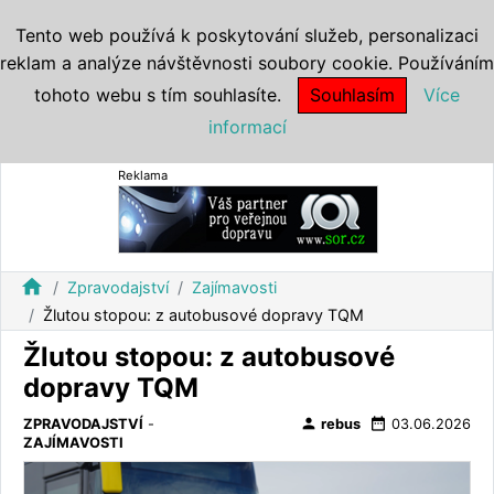
Tento web používá k poskytování služeb, personalizaci
reklam a analýze návštěvnosti soubory cookie. Používáním
tohoto webu s tím souhlasíte.
Souhlasím
Více
informací
Reklama
home
Zpravodajství
Zajímavosti
Žlutou stopou: z autobusové dopravy TQM
Žlutou stopou: z autobusové
dopravy TQM
person
date_range
ZPRAVODAJSTVÍ
-
rebus
03.06.2026
ZAJÍMAVOSTI