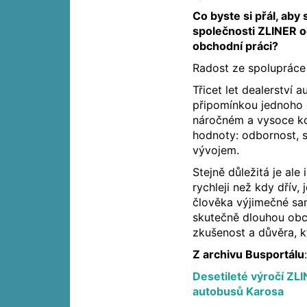
Co byste si přál, aby 
společnosti ZLINER od
obchodní práci?
Radost ze spolupráce 
Třicet let dealerství
připomínkou jednoho o
náročném a vysoce ko
hodnoty: odbornost, s
vývojem.
Stejně důležitá je ale
rychleji než kdy dřív,
člověka výjimečné sa
skutečně dlouhou obch
zkušenost a důvěra, k
Z archivu Busportálu
Desetileté výročí ZL
autobusů Karosa