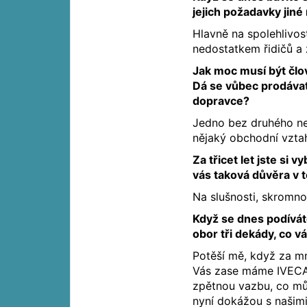
jejich požadavky jiné 
Hlavně na spolehlivos
nedostatkem řidičů a 
Jak moc musí být člo
Dá se vůbec prodávat
dopravce?
Jedno bez druhého nel
nějaký obchodní vzta
Za třicet let jste si
vás taková důvěra v 
Na slušnosti, skromno
Když se dnes podívát
obor tři dekády, co vá
Potěší mě, když za mn
Vás zase máme IVECA“ 
zpětnou vazbu, co můž
nyní dokážou s našimi 