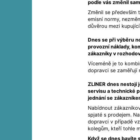
podle vás změnil sam
Změnil se především 
emisní normy, nezměn
důvěrou mezi kupující
Dnes se při výběru no
provozní náklady, ko
zákazníky v rozhodová
Víceméně je to kombi
dopravci se zaměřují 
ZLINER dnes nestojí 
servisu a technické p
jednání se zákazník
Nabídnout zákazníkovy
spjaté s prodejem. Na
dopravci v případě vz
kolegům, kteří tohle m
Když se dnes bavíte 