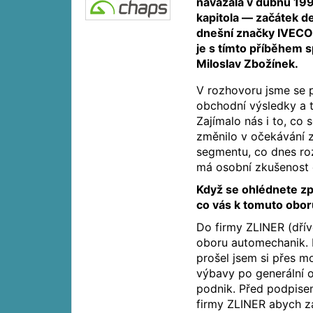
navázala v dubnu 1996
kapitola — začátek d
dnešní značky IVECO. 
je s tímto příběhem s
Miloslav Zbožínek.
V rozhovoru jsme se p
obchodní výsledky a t
Zajímalo nás i to, co s
změnilo v očekávání z
segmentu, co dnes ro
má osobní zkušenost č
Když se ohlédnete zpá
co vás k tomuto obor
Do firmy ZLINER (dřív
oboru automechanik. N
prošel jsem si přes m
výbavy po generální 
podnik. Před podpisem
firmy ZLINER abych za