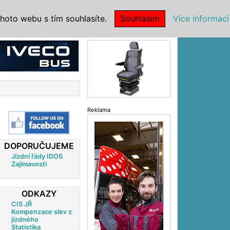
|
NSTITUCE
hoto webu s tím souhlasíte.
Souhlasím
Více informací
Reklama
Reklama
DOPORUČUJEME
Jízdní řády IDOS
Zajímavosti
ODKAZY
CIS JŘ
Kompenzace slev z
jízdného
Statistika