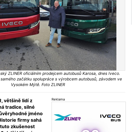
línský ZLINER oficiálním prodejcem autobusů Karosa, dnes Iveco.
 u samého začátku spolupráce s výrobcem autobusů, závodem ve
Vysokém Mýtě. Foto ZLINER
Reklama
 většině lidí z
á tradice, silné
důvěryhodné jméno
istorie firmy sahá
 tuto zkušenost