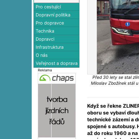
Pro cestující
Dopravní politika
Pro dopravce
Technika
Dopravci
Infrastruktura
O nás
Veřejnost a doprava
Reklama
Před 30 lety se stal z
Miloslav Zbožínek stál
Když se řekne ZLINER,
oboru se vybaví dlouh
technické zázemí a 
spojené s autobusy. H
až do roku 1960 a na