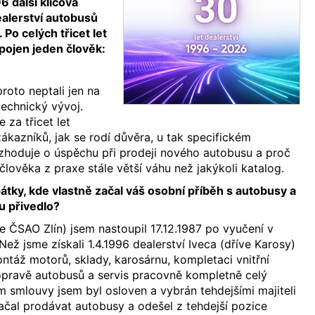
 další klíčová
ealerství autobusů
Po celých třicet let
pojen jeden člověk:
roto neptali jen na
echnický vývoj.
e za třicet let
ákazníků, jak se rodí důvěra, u tak specifickém
zhoduje o úspěchu při prodeji nového autobusu a proč
lověka z praxe stále větší váhu než jakýkoli katalog.
tky, kde vlastně začal váš osobní příběh s autobusy a
u přivedlo?
e ČSAO Zlín) jsem nastoupil 17.12.1987 po vyučení v
ež jsme získali 1.4.1996 dealerství Iveca (dříve Karosy)
ontáž motorů, sklady, karosárnu, kompletaci vnitřní
opravě autobusů a servis pracovně kompletně celý
 smlouvy jsem byl osloven a vybrán tehdejšími majiteli
čal prodávat autobusy a odešel z tehdejší pozice