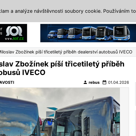
IS
ALTERNATIVY
VETERÁNI
SYSTÉMY
VELETRHY
AKCE
I
klam a analýze návštěvnosti soubory cookie. Používáním to
Reklama
loslav Zbožínek píší třicetiletý příběh dealerství autobusů IVECO
lav Zbožínek píší třicetiletý příběh
tobusů IVECO
person
date_range
AVOSTI
rebus
01.04.2026