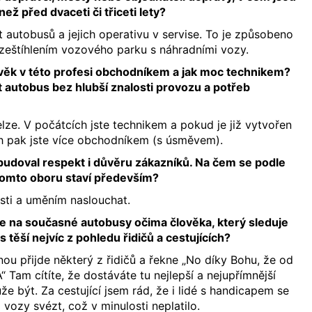
než před dvaceti či třiceti lety?
t autobusů a jejich operativu v servise. To je způsobeno
zeštíhlením vozového parku s náhradními vozy.
věk v této profesi obchodníkem a jak moc technikem?
 autobus bez hlubší znalosti provozu a potřeb
ze. V počátcích jste technikem a pokud je již vytvořen
h pak jste více obchodníkem (s úsměvem).
 vybudoval respekt i důvěru zákazníků. Na čem se podle
tomto oboru staví především?
sti a uměním naslouchat.
e na současné autobusy očima člověka, který sleduje
s těší nejvíc z pohledu řidičů a cestujících?
ou přijde některý z řidičů a řekne „No díky Bohu, že od
Tam cítíte, že dostáváte tu nejlepší a nejupřímnější
e být. Za cestující jsem rád, že i lidé s handicapem se
vozy svézt, což v minulosti neplatilo.