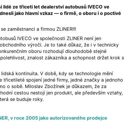
si lidé ze třiceti let dealerství autobusů IVECO ve
nesli jako hlavní vzkaz — o firmě, o oboru i o poctivé
se zaměstnanci a firmou ZLINER!!!
 autobusů IVECO ve společnosti ZLINER není jen
bchodního výročí. Je to také důkaz, že i v technicky
nkurenčním oboru rozhodují dlouhodobě stejné
polehlivost, znalost zákazníka a schopnost držet krok s
 i lidská kontinuita. V době, kdy se technologie mění
 je třicetileté spojení jedné firmy, jedné značky a jednoho
mo o sobě. Miloslav Zbožínek je důkazem, že za
odní cestou nestojí jen produkt, ale především vztahy,
terá se buduje roky.
:
INER, v roce 2005 jako autorizovaného prodejce