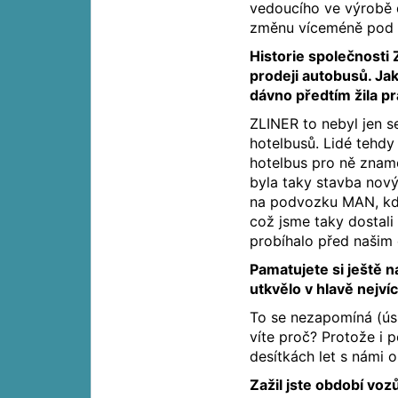
vedoucího ve výrobě 
změnu víceméně pod t
Historie společnost
prodeji autobusů. Ja
dávno předtím žila 
ZLINER to nebyl jen se
hotelbusů. Lidé tehdy
hotelbus pro ně zname
byla taky stavba nov
na podvozku MAN, kdy
což jsme taky dostali
probíhalo před našim 
Pamatujete si ještě 
utkvělo v hlavě nejví
To se nezapomíná (úsm
víte proč? Protože i p
desítkách let s námi 
Zažil jste období vo