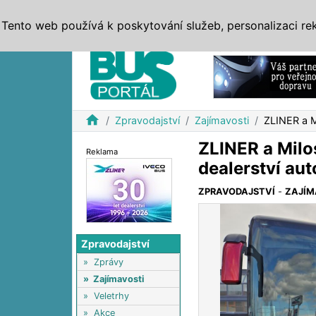
ZPRÁVY
JÍZDNÍ ŘÁDY
MHD, IDS
BUSY
SERV
Tento web používá k poskytování služeb, personalizaci re
Reklama
home
Zpravodajství
Zajímavosti
ZLINER a Mi
ZLINER a Milos
Reklama
dealerství au
ZPRAVODAJSTVÍ
-
ZAJÍM
Zpravodajství
»
Zprávy
»
Zajímavosti
»
Veletrhy
»
Akce