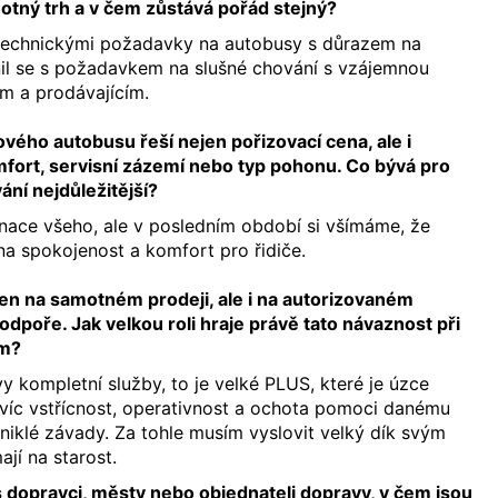
otný trh a v čem zůstává pořád stejný?
technickými požadavky na autobusy s důrazem na
il se s požadavkem na slušné chování s vzájemnou
m a prodávajícím.
vého autobusu řeší nejen pořizovací cena, ale i
mfort, servisní zázemí nebo typ pohonu. Co bývá pro
ní nejdůležitější?
nace všeho, ale v posledním období si všímáme, že
na spokojenost a komfort pro řidiče.
jen na samotném prodeji, ale i na autorizovaném
odpoře. Jak velkou roli hraje právě tato návaznost při
em?
 kompletní služby, to je velké PLUS, které je úzce
víc vstřícnost, operativnost a ochota pomoci danému
niklé závady. Za tohle musím vyslovit velký dík svým
ají na starost.
s dopravci, městy nebo objednateli dopravy, v čem jsou