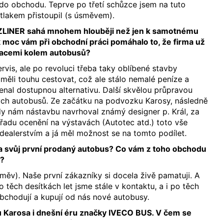
do obchodu. Teprve po třetí schůzce jsem na tuto
lakem přistoupil (s úsměvem).
i ZLINER sahá mnohem hlouběji než jen k samotnému
k moc vám při obchodní práci pomáhalo to, že firma už
pracemi kolem autobusů?
rvis, ale po revoluci třeba taky oblíbené stavby
 měli touhu cestovat, což ale stálo nemalé peníze a
nal dostupnou alternativu. Další skvělou průpravou
ých autobusů. Ze začátku na podvozku Karosy, následně
 nám nástavbu navrhoval známý designer p. Král, za
 řadu ocenění na výstavách (Autotec atd.) toto vše
dealerstvím a já měl možnost se na tomto podílet.
na svůj první prodaný autobus? Co vám z toho obchodu
c?
ěv). Naše první zákazníky si docela živě pamatuji. A
o těch desítkách let jsme stále v kontaktu, a i po těch
obchodují a kupují od nás nové autobusy.
zů Karosa i dnešní éru značky IVECO BUS. V čem se