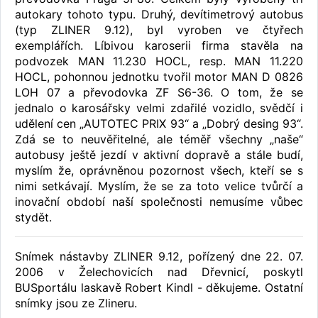
autokary tohoto typu. Druhý, devítimetrový autobus
(typ ZLINER 9.12), byl vyroben ve čtyřech
exemplářích. Líbivou karoserii firma stavěla na
podvozek MAN 11.230 HOCL, resp. MAN 11.220
HOCL, pohonnou jednotku tvořil motor MAN D 0826
LOH 07 a převodovka ZF S6-36. O tom, že se
jednalo o karosářsky velmi zdařilé vozidlo, svědčí i
udělení cen „AUTOTEC PRIX 93“ a „Dobrý desing 93“.
Zdá se to neuvěřitelné, ale téměř všechny „naše“
autobusy ještě jezdí v aktivní dopravě a stále budí,
myslím že, oprávněnou pozornost všech, kteří se s
nimi setkávají. Myslím, že se za toto velice tvůrčí a
inovační období naší společnosti nemusíme vůbec
stydět.
Snímek nástavby ZLINER 9.12, pořízený dne 22. 07.
2006 v Želechovicích nad Dřevnicí, poskytl
BUSportálu laskavě Robert Kindl - děkujeme. Ostatní
snímky jsou ze Zlineru.