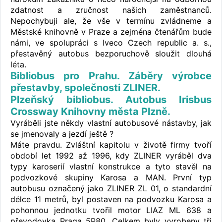
zdatnost a zručnost našich zaměstnanců.
Nepochybuji ale, že vše v termínu zvládneme a
Městské knihovně v Praze a zejména čtenářům bude
námi, ve spolupráci s Iveco Czech republic a. s.,
přestavěný autobus bezporuchově sloužit dlouhá
léta.
Bibliobus pro Prahu. Záběry výrobce
přestavby, společnosti ZLINER.
Plzeňský bibliobus. Autobus Irisbus
Crossway Knihovny města Plzně.
Vyráběli jste někdy vlastní autobusové nástavby, jak
se jmenovaly a jezdí ještě ?
Máte pravdu. Zvláštní kapitolu v životě firmy tvoří
období let 1992 až 1996, kdy ZLINER vyráběl dva
typy karoserií vlastní konstrukce a tyto stavěl na
podvozkové skupiny Karosa a MAN. První typ
autobusu označený jako ZLINER ZL 01, o standardní
délce 11 metrů, byl postaven na podvozku Karosa a
pohonnou jednotku tvořil motor LIAZ ML 638 a
převodovka Praga 5P80. Celkem byly vyrobeny tři