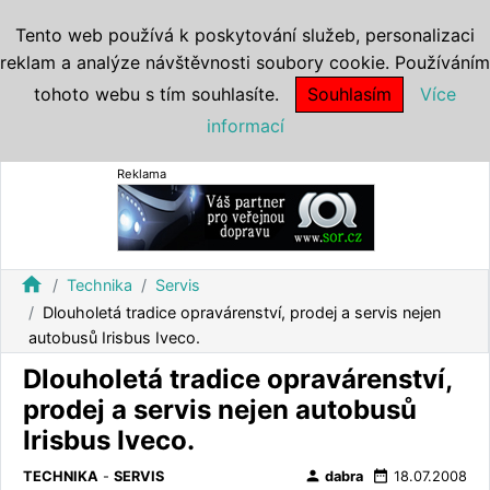
Tento web používá k poskytování služeb, personalizaci
reklam a analýze návštěvnosti soubory cookie. Používáním
tohoto webu s tím souhlasíte.
Souhlasím
Více
informací
Reklama
home
Technika
Servis
Dlouholetá tradice opravárenství, prodej a servis nejen
autobusů Irisbus Iveco.
Dlouholetá tradice opravárenství,
prodej a servis nejen autobusů
Irisbus Iveco.
person
date_range
TECHNIKA
-
SERVIS
dabra
18.07.2008