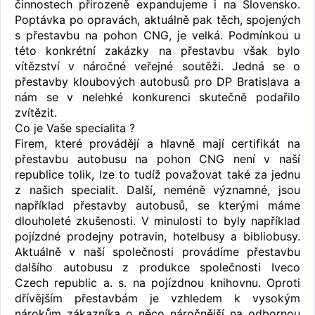
činnostech přirozeně expandujeme i na Slovensko.
Poptávka po opravách, aktuálně pak těch, spojených
s přestavbu na pohon CNG, je velká. Podmínkou u
této konkrétní zakázky na přestavbu však bylo
vítězství v náročné veřejné soutěži. Jedná se o
přestavby kloubových autobusů pro DP Bratislava a
nám se v nelehké konkurenci skutečně podařilo
zvítězit.
Co je Vaše specialita ?
Firem, které provádějí a hlavně mají certifikát na
přestavbu autobusu na pohon CNG není v naší
republice tolik, lze to tudíž považovat také za jednu
z našich specialit. Další, neméně významné, jsou
například přestavby autobusů, se kterými máme
dlouholeté zkušenosti. V minulosti to byly například
pojízdné prodejny potravin, hotelbusy a bibliobusy.
Aktuálně v naší společnosti provádíme přestavbu
dalšího autobusu z produkce společnosti Iveco
Czech republic a. s. na pojízdnou knihovnu. Oproti
dřívějším přestavbám je vzhledem k vysokým
nárokům zákazníka o něco náročnější na odbornou