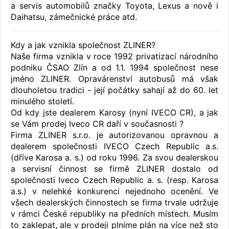
a servis automobilů značky Toyota, Lexus a nově i
Daihatsu, zámečnické práce atd.
Kdy a jak vznikla společnost ZLINER?
Naše firma vznikla v roce 1992 privatizací národního
podniku ČSAO Zlín a od 1.1. 1994 společnost nese
jméno ZLINER. Opravárenství autobusů má však
dlouholetou tradici - její počátky sahají až do 60. let
minulého století.
Od kdy jste dealerem Karosy (nyní IVECO CR), a jak
se Vám prodej Iveco CR daří v současnosti ?
Firma ZLINER s.r.o. je autorizovanou opravnou a
dealerem společnosti IVECO Czech Republic a.s.
(dříve Karosa a. s.) od roku 1996. Za svou dealerskou
a servisní činnost se firmě ZLINER dostalo od
společnosti Iveco Czech Republic a. s. (resp. Karosa
a.s.) v nelehké konkurenci nejednoho ocenění. Ve
všech dealerských činnostech se firma trvale udržuje
v rámci České republiky na předních místech. Musím
to zaklepat, ale v prodeji plníme plán na více než sto