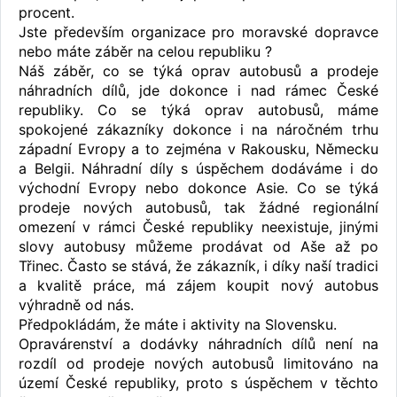
procent.
Jste především organizace pro moravské dopravce
nebo máte záběr na celou republiku ?
Náš záběr, co se týká oprav autobusů a prodeje
náhradních dílů, jde dokonce i nad rámec České
republiky. Co se týká oprav autobusů, máme
spokojené zákazníky dokonce i na náročném trhu
západní Evropy a to zejména v Rakousku, Německu
a Belgii. Náhradní díly s úspěchem dodáváme i do
východní Evropy nebo dokonce Asie. Co se týká
prodeje nových autobusů, tak žádné regionální
omezení v rámci České republiky neexistuje, jinými
slovy autobusy můžeme prodávat od Aše až po
Třinec. Často se stává, že zákazník, i díky naší tradici
a kvalitě práce, má zájem koupit nový autobus
výhradně od nás.
Předpokládám, že máte i aktivity na Slovensku.
Opravárenství a dodávky náhradních dílů není na
rozdíl od prodeje nových autobusů limitováno na
území České republiky, proto s úspěchem v těchto