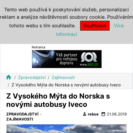
Tento web používá k poskytování služeb, personalizaci
reklam a analýze návštěvnosti soubory cookie. Používáním
tohoto webu s tím souhlasíte.
Souhlasím
Více
informací
Reklama
home
Zpravodajství
Zajímavosti
Z Vysokého Mýta do Norska s novými autobusy Iveco
Z Vysokého Mýta do Norska s
novými autobusy Iveco
person
date_range
ZPRAVODAJSTVÍ
-
rebus
21.06.2019
ZAJÍMAVOSTI