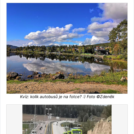
Kvíz: kolik autobusů je na fotce? :) Foto ©Zdeněk