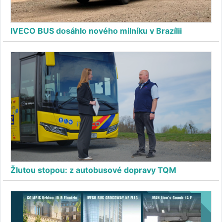
IVECO BUS dosáhlo nového milníku v Brazílii
Žlutou stopou: z autobusové dopravy TQM