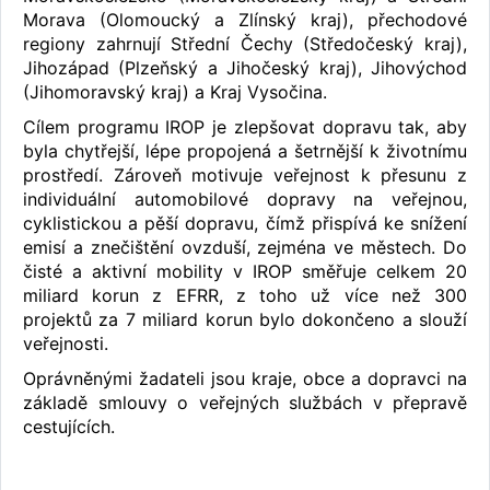
Morava (Olomoucký a Zlínský kraj), přechodové
regiony zahrnují Střední Čechy (Středočeský kraj),
Jihozápad (Plzeňský a Jihočeský kraj), Jihovýchod
(Jihomoravský kraj) a Kraj Vysočina.
Cílem programu IROP je zlepšovat dopravu tak, aby
byla chytřejší, lépe propojená a šetrnější k životnímu
prostředí. Zároveň motivuje veřejnost k přesunu z
individuální automobilové dopravy na veřejnou,
cyklistickou a pěší dopravu, čímž přispívá ke snížení
emisí a znečištění ovzduší, zejména ve městech. Do
čisté a aktivní mobility v IROP směřuje celkem 20
miliard korun z EFRR, z toho už více než 300
projektů za 7 miliard korun bylo dokončeno a slouží
veřejnosti.
Oprávněnými žadateli jsou kraje, obce a dopravci na
základě smlouvy o veřejných službách v přepravě
cestujících.