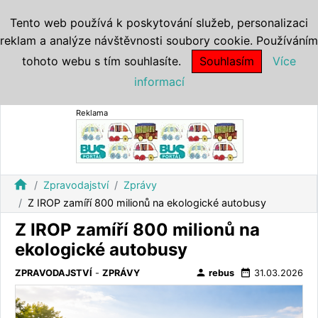
Tento web používá k poskytování služeb, personalizaci
reklam a analýze návštěvnosti soubory cookie. Používáním
tohoto webu s tím souhlasíte.
Souhlasím
Více
informací
Reklama
home
Zpravodajství
Zprávy
Z IROP zamíří 800 milionů na ekologické autobusy
Z IROP zamíří 800 milionů na
ekologické autobusy
person
date_range
ZPRAVODAJSTVÍ
-
ZPRÁVY
rebus
31.03.2026