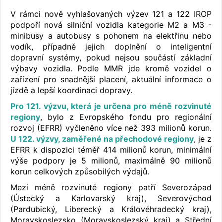
V rámci nově vyhlašovaných výzev 121 a 122 IROP
podpoří nová silniční vozidla kategorie M2 a M3 -
minibusy a autobusy s pohonem na elektřinu nebo
vodík, případně jejich doplnění o inteligentní
dopravní systémy, pokud nejsou součástí základní
výbavy vozidla. Podle MMR jde kromě vozidel o
zařízení pro snadnější placení, aktuální informace o
jízdě a lepší koordinaci dopravy.
Pro 121. výzvu, která je určena pro méně rozvinuté
regiony
, bylo z Evropského fondu pro regionální
rozvoj (EFRR) vyčleněno více než 393 milionů korun.
U 122. výzvy, zaměřené na přechodové regiony
, je z
EFRR k dispozici téměř 414 milionů korun, minimální
výše podpory je 5 milionů, maximálně 90 milionů
korun celkových způsobilých výdajů.
Mezi méně rozvinuté regiony patří Severozápad
(Ústecký a Karlovarský kraj), Severovýchod
(Pardubický, Liberecký a Královéhradecký kraj),
Moravskoslezsko (Moravskoslezský kraj) a Střední