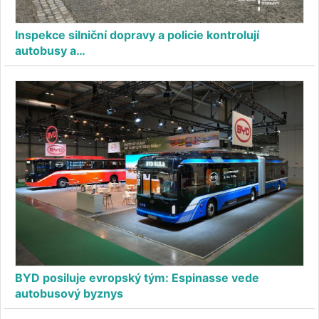
Inspekce silniční dopravy a policie kontrolují
autobusy a…
BYD posiluje evropský tým: Espinasse vede
autobusový byznys