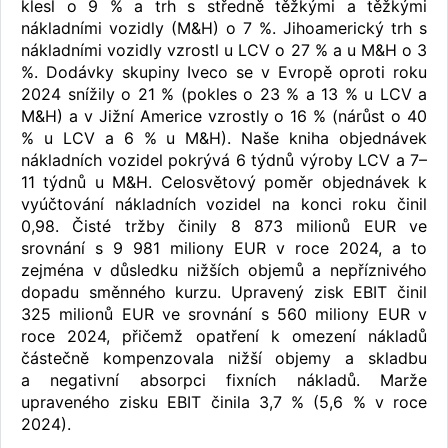
klesl o 9 % a trh s středně těžkými a těžkými
nákladními vozidly (M&H) o 7 %. Jihoamerický trh s
nákladními vozidly vzrostl u LCV o 27 % a u M&H o 3
%. Dodávky skupiny Iveco se v Evropě oproti roku
2024 snížily o 21 % (pokles o 23 % a 13 % u LCV a
M&H) a v Jižní Americe vzrostly o 16 % (nárůst o 40
% u LCV a 6 % u M&H). Naše kniha objednávek
nákladních vozidel pokrývá 6 týdnů výroby LCV a 7–
11 týdnů u M&H. Celosvětový poměr objednávek k
vyúčtování nákladních vozidel na konci roku činil
0,98. Čisté tržby činily 8 873 milionů EUR ve
srovnání s 9 981 miliony EUR v roce 2024, a to
zejména v důsledku nižších objemů a nepříznivého
dopadu směnného kurzu. Upravený zisk EBIT činil
325 milionů EUR ve srovnání s 560 miliony EUR v
roce 2024, přičemž opatření k omezení nákladů
částečně kompenzovala nižší objemy a skladbu
a negativní absorpci fixních nákladů. Marže
upraveného zisku EBIT činila 3,7 % (5,6 % v roce
2024).