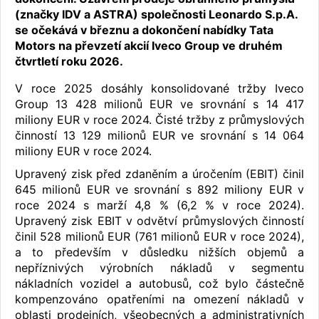
(značky IDV a ASTRA) společnosti Leonardo S.p.A.
se očekává v březnu a dokončení nabídky Tata
Motors na převzetí akcií Iveco Group ve druhém
čtvrtletí roku 2026.
V roce 2025 dosáhly konsolidované tržby Iveco
Group 13 428 milionů EUR ve srovnání s 14 417
miliony EUR v roce 2024. Čisté tržby z průmyslových
činností 13 129 milionů EUR ve srovnání s 14 064
miliony EUR v roce 2024.
Upravený zisk před zdaněním a úročením (EBIT) činil
645 milionů EUR ve srovnání s 892 miliony EUR v
roce 2024 s marží 4,8 % (6,2 % v roce 2024).
Upravený zisk EBIT v odvětví průmyslových činností
činil 528 milionů EUR (761 milionů EUR v roce 2024),
a to především v důsledku nižších objemů a
nepříznivých výrobních nákladů v segmentu
nákladních vozidel a autobusů, což bylo částečně
kompenzováno opatřeními na omezení nákladů v
oblasti prodejních, všeobecných a administrativních