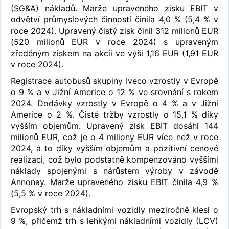
(SG&A) nákladů. Marže upraveného zisku EBIT v
odvětví průmyslových činností činila 4,0 % (5,4 % v
roce 2024). Upravený čistý zisk činil 312 milionů EUR
(520 milionů EUR v roce 2024) s upraveným
zředěným ziskem na akcii ve výši 1,16 EUR (1,91 EUR
v roce 2024).
Registrace autobusů skupiny Iveco vzrostly v Evropě
o 9 % a v Jižní Americe o 12 % ve srovnání s rokem
2024. Dodávky vzrostly v Evropě o 4 % a v Jižní
Americe o 2 %. Čisté tržby vzrostly o 15,1 % díky
vyšším objemům. Upravený zisk EBIT dosáhl 144
milionů EUR, což je o 4 miliony EUR více než v roce
2024, a to díky vyšším objemům a pozitivní cenové
realizaci, což bylo podstatně kompenzováno vyššími
náklady spojenými s nárůstem výroby v závodě
Annonay. Marže upraveného zisku EBIT činila 4,9 %
(5,5 % v roce 2024).
Evropský trh s nákladními vozidly meziročně klesl o
9 %, přičemž trh s lehkými nákladními vozidly (LCV)