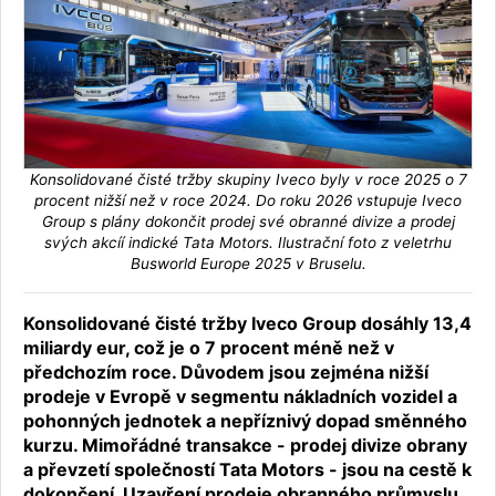
Konsolidované čisté tržby skupiny Iveco byly v roce 2025 o 7
procent nižší než v roce 2024. Do roku 2026 vstupuje Iveco
Group s plány dokončit prodej své obranné divize a prodej
svých akcíí indické Tata Motors. Ilustrační foto z veletrhu
Busworld Europe 2025 v Bruselu.
Konsolidované čisté tržby Iveco Group dosáhly 13,4
miliardy eur, což je o 7 procent méně než v
předchozím roce. Důvodem jsou zejména nižší
prodeje v Evropě v segmentu nákladních vozidel a
pohonných jednotek a nepříznivý dopad směnného
kurzu. Mimořádné transakce - prodej divize obrany
a převzetí společností Tata Motors - jsou na cestě k
dokončení. Uzavření prodeje obranného průmyslu