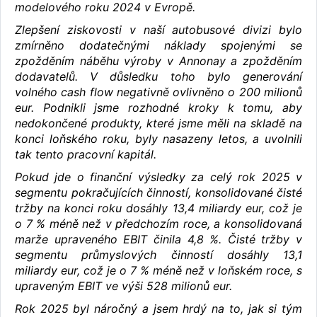
modelového roku 2024 v Evropě.
Zlepšení ziskovosti v naší autobusové divizi bylo
zmírněno dodatečnými náklady spojenými se
zpožděním náběhu výroby v Annonay a zpožděním
dodavatelů. V důsledku toho bylo generování
volného cash flow negativně ovlivněno o 200 milionů
eur. Podnikli jsme rozhodné kroky k tomu, aby
nedokončené produkty, které jsme měli na skladě na
konci loňského roku, byly nasazeny letos, a uvolnili
tak tento pracovní kapitál.
Pokud jde o finanční výsledky za celý rok 2025 v
segmentu pokračujících činností, konsolidované čisté
tržby na konci roku dosáhly 13,4 miliardy eur, což je
o 7 % méně než v předchozím roce, a konsolidovaná
marže upraveného EBIT činila 4,8 %. Čisté tržby v
segmentu průmyslových činností dosáhly 13,1
miliardy eur, což je o 7 % méně než v loňském roce, s
upraveným EBIT ve výši 528 milionů eur.
Rok 2025 byl náročný a jsem hrdý na to, jak si tým