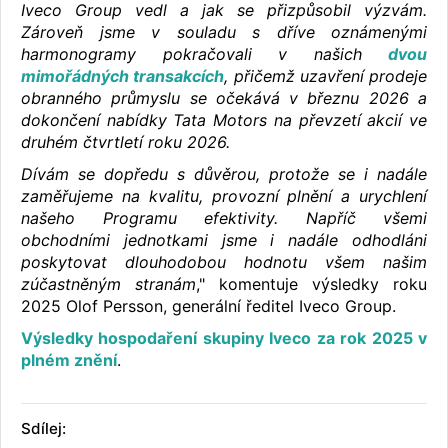
Iveco Group vedl a jak se přizpůsobil výzvám.
Zároveň jsme v souladu s dříve oznámenými
harmonogramy pokračovali v našich
dvou
mimořádných transakcích
, přičemž uzavření prodeje
obranného průmyslu se očekává v březnu 2026 a
dokončení nabídky Tata Motors na převzetí akcií ve
druhém čtvrtletí roku 2026.
Dívám se dopředu s důvěrou, protože se i nadále
zaměřujeme na kvalitu, provozní plnění a urychlení
našeho Programu efektivity. Napříč všemi
obchodními jednotkami jsme i nadále odhodláni
poskytovat dlouhodobou hodnotu všem našim
zúčastněným stranám
," komentuje výsledky roku
2025 Olof Persson, generální ředitel Iveco Group.
Výsledky hospodaření skupiny Iveco za rok 2025 v
plném znění
.
Sdílej: