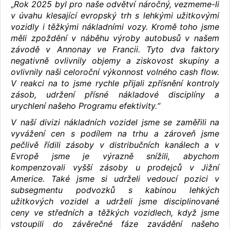
„
Rok 2025 byl pro naše odvětví náročný, vezmeme-li
v úvahu klesající evropský trh s lehkými užitkovými
vozidly i těžkými nákladními vozy. Kromě toho jsme
měli zpoždění v náběhu výroby autobusů v našem
závodě v Annonay ve Francii. Tyto dva faktory
negativně ovlivnily objemy a ziskovost skupiny a
ovlivnily naši celoroční výkonnost volného cash flow.
V reakci na to jsme rychle přijali zpřísnění kontroly
zásob, udržení přísné nákladové disciplíny a
urychlení našeho Programu efektivity.“
V naší divizi nákladních vozidel jsme se zaměřili na
vyvážení cen s podílem na trhu a zároveň jsme
pečlivě řídili zásoby v distribučních kanálech a v
Evropě jsme je výrazně snížili, abychom
kompenzovali vyšší zásoby u prodejců v Jižní
Americe. Také jsme si udrželi vedoucí pozici v
subsegmentu podvozků s kabinou lehkých
užitkových vozidel a udrželi jsme disciplinované
ceny ve středních a těžkých vozidlech, když jsme
vstoupili do závěrečné fáze zavádění našeho