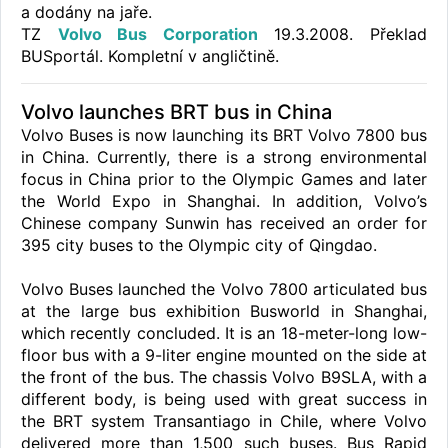
a dodány na jaře.
TZ
Volvo Bus Corporation
19.3.2008. Překlad
BUSportál. Kompletní v angličtině.
Volvo launches BRT bus in China
Volvo Buses is now launching its BRT Volvo 7800 bus
in China. Currently, there is a strong environmental
focus in China prior to the Olympic Games and later
the World Expo in Shanghai. In addition, Volvo’s
Chinese company Sunwin has received an order for
395 city buses to the Olympic city of Qingdao.
Volvo Buses launched the Volvo 7800 articulated bus
at the large bus exhibition Busworld in Shanghai,
which recently concluded. It is an 18-meter-long low-
floor bus with a 9-liter engine mounted on the side at
the front of the bus. The chassis Volvo B9SLA, with a
different body, is being used with great success in
the BRT system Transantiago in Chile, where Volvo
delivered more than 1,500 such buses. Bus Rapid