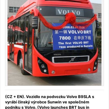
(CZ + EN). Vozidlo na podvozku Volvo B9SLA s
vyrábí čínský výrobce Sunwin ve společném
podniku s Volvo. (Volvo launches BRT bus in