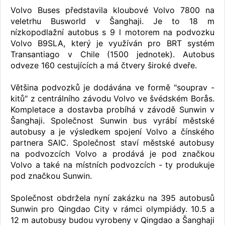
Volvo Buses představila kloubové Volvo 7800 na
veletrhu Busworld v Šanghaji. Je to 18 m
nízkopodlažní autobus s 9 l motorem na podvozku
Volvo B9SLA, který je využíván pro BRT systém
Transantiago v Chile (1500 jednotek). Autobus
odveze 160 cestujících a má čtvery široké dveře.
Většina podvozků je dodávána ve formě "souprav -
kitů" z centrálního závodu Volvo ve švédském Borås.
Kompletace a dostavba probíhá v závodě Sunwin v
Šanghaji. Společnost Sunwin bus vyrábí městské
autobusy a je výsledkem spojení Volvo a čínského
partnera SAIC. Společnost staví městské autobusy
na podvozcích Volvo a prodává je pod značkou
Volvo a také na místních podvozcích - ty produkuje
pod značkou Sunwin.
Společnost obdržela nyní zakázku na 395 autobusů
Sunwin pro Qingdao City v rámci olympiády. 10.5 a
12 m autobusy budou vyrobeny v Qingdao a Šanghaji