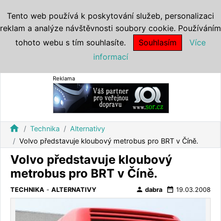
Tento web používá k poskytování služeb, personalizaci
reklam a analýze návštěvnosti soubory cookie. Používáním
tohoto webu s tím souhlasíte.
Souhlasím
Více
informací
Reklama
home
Technika
Alternativy
Volvo představuje kloubový metrobus pro BRT v Číně.
Volvo představuje kloubový
metrobus pro BRT v Číně.
person
date_range
TECHNIKA
-
ALTERNATIVY
dabra
19.03.2008