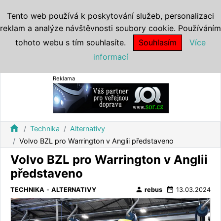
Tento web používá k poskytování služeb, personalizaci
reklam a analýze návštěvnosti soubory cookie. Používáním
tohoto webu s tím souhlasíte.
Souhlasím
Více
informací
Reklama
home
Technika
Alternativy
Volvo BZL pro Warrington v Anglii představeno
Volvo BZL pro Warrington v Anglii
představeno
person
date_range
TECHNIKA
-
ALTERNATIVY
rebus
13.03.2024