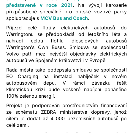
představené v roce 2021
. Na vývoji karoserie
přizpůsobené speciálně pro britské vozové parky
spolupracuje s
MCV Bus and Coach
.
Příjezd celé flotily elektrických autobusů do
Warringtonu se předpokládá od letošního léta a
nahradí celou flotilu dieselových autobusů
Warrington's Own Buses. Smlouva se společností
Volvo patří mezi největší objednávky elektrických
autobusů ve Spojeném království i v Evropě.
Rada města také podepsala smlouvu se společností
EO Charging na instalaci nabíječek v novém
autobusovém depu. V rámci závazku řešit
klimatickou krizi bude veškeré nabíjení poháněno
100% zelenou energií.
Projekt je podporován prostřednictvím financování
ze schématu ZEBRA ministerstva dopravy, jehož
cílem je dodat až 4 000 bezemisních autobusů po
celé zemi.