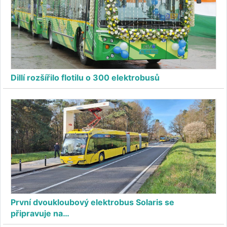
Dillí rozšířilo flotilu o 300 elektrobusů
První dvoukloubový elektrobus Solaris se
připravuje na…