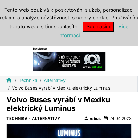
Tento web používá k poskytování služeb, personalizaci
reklam a analýze návštěvnosti soubory cookie. Používáním
tohoto webu s tím souhlasíte.
Souhlasím
Více
informací
Reklama
home
Technika
Alternativy
Volvo Buses vyrábí v Mexiku elektrický Luminus
Volvo Buses vyrábí v Mexiku
elektrický Luminus
person
date_range
TECHNIKA
-
ALTERNATIVY
rebus
24.04.2023