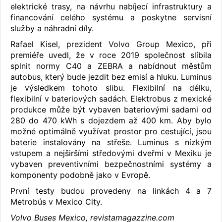
elektrické trasy, na návrhu nabíjecí infrastruktury a
financování celého systému a poskytne servisní
služby a náhradní díly.
Rafael Kisel, prezident Volvo Group Mexico, při
premiéře uvedl, že v roce 2019 společnost slíbila
splnit normy C40 a ZEBRA a nabídnout městům
autobus, který bude jezdit bez emisí a hluku. Luminus
je výsledkem tohoto slibu. Flexibilní na délku,
flexibilní v bateriových sadách. Elektrobus z mexické
produkce může být vybaven bateriovými sadami od
280 do 470 kWh s dojezdem až 400 km. Aby bylo
možné optimálně využívat prostor pro cestující, jsou
baterie instalovány na střeše. Luminus s nízkým
vstupem a nejširšími středovými dveřmi v Mexiku je
vybaven preventivními bezpečnostními systémy a
komponenty podobně jako v Evropě.
První testy budou provedeny na linkách 4 a 7
Metrobús v Mexico City.
Volvo Buses Mexico, revistamagazzine.com