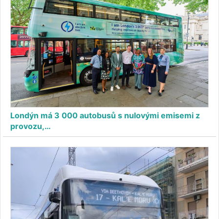
Londýn má 3 000 autobusů s nulovými emisemi z
provozu,…