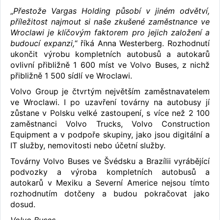
„
Přestože Vargas Holding působí v jiném odvětví,
příležitost najmout si naše zkušené zaměstnance ve
Wroclawi je klíčovým faktorem pro jejich založení a
budoucí expanzi,
“ říká Anna Westerberg. Rozhodnutí
ukončit výrobu kompletních autobusů a autokarů
ovlivní přibližně 1 600 míst ve Volvo Buses, z nichž
přibližně 1 500 sídlí ve Wroclawi.
Volvo Group je čtvrtým největším zaměstnavatelem
ve Wroclawi. I po uzavření továrny na autobusy jí
zůstane v Polsku velké zastoupení, s více než 2 100
zaměstnanci Volvo Trucks, Volvo Construction
Equipment a v podpoře skupiny, jako jsou digitální a
IT služby, nemovitosti nebo účetní služby.
Továrny Volvo Buses ve Švédsku a Brazílii vyrábějící
podvozky a výroba kompletních autobusů a
autokarů v Mexiku a Severní Americe nejsou tímto
rozhodnutím dotčeny a budou pokračovat jako
dosud.