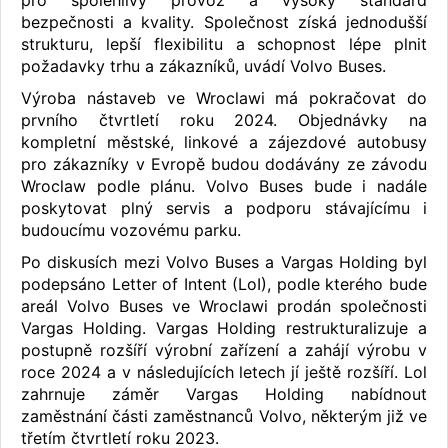
pro spolehlivý provoz a vysoký standard
bezpečnosti a kvality. Společnost získá jednodušší
strukturu, lepší flexibilitu a schopnost lépe plnit
požadavky trhu a zákazníků, uvádí Volvo Buses.
Výroba nástaveb ve Wroclawi má pokračovat do
prvního čtvrtletí roku 2024. Objednávky na
kompletní městské, linkové a zájezdové autobusy
pro zákazníky v Evropě budou dodávány ze závodu
Wroclaw podle plánu. Volvo Buses bude i nadále
poskytovat plný servis a podporu stávajícímu i
budoucímu vozovému parku.
Po diskusích mezi Volvo Buses a Vargas Holding byl
podepsáno Letter of Intent (LoI), podle kterého bude
areál Volvo Buses ve Wroclawi prodán společnosti
Vargas Holding. Vargas Holding restrukturalizuje a
postupně rozšíří výrobní zařízení a zahájí výrobu v
roce 2024 a v následujících letech jí ještě rozšíří. Lol
zahrnuje záměr Vargas Holding nabídnout
zaměstnání části zaměstnanců Volvo, některým již ve
třetím čtvrtletí roku 2023.