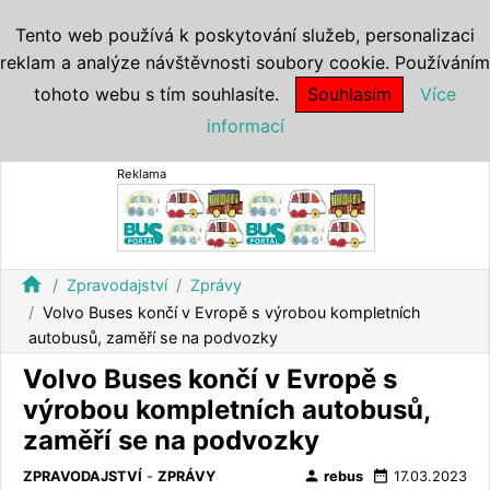
Tento web používá k poskytování služeb, personalizaci
reklam a analýze návštěvnosti soubory cookie. Používáním
tohoto webu s tím souhlasíte.
Souhlasím
Více
informací
Reklama
home
Zpravodajství
Zprávy
Volvo Buses končí v Evropě s výrobou kompletních
autobusů, zaměří se na podvozky
Volvo Buses končí v Evropě s
výrobou kompletních autobusů,
zaměří se na podvozky
person
date_range
ZPRAVODAJSTVÍ
-
ZPRÁVY
rebus
17.03.2023