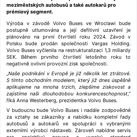
meziměstských autobusů a také autokarů pro
prémiový segment.
Výroba v závodě Volvo Buses ve Wroclawi bude
postupně utlumována a její defitivní uzavření je
plánováno na první čtvrtletí roku 2024. Závod v
Polsku bude prodán společnosti Vargas Holding.
Volvo Buses vyčlenila na restrukturalizaci 1,3 miliardy
SEK. Během prvního čtvrtletí letošního roku to
negativně ovlivní provozní zisk společnosti.
„
Naše podnikání v Evropě je již několik let ztrátové.
S tímto obchodním modelem, který již dnes úspěšně
aplikujeme na mnoha trzích, zlepšíme ziskovost a
zajistíme naši dlouhodobou konkurenceschopnost
,“
říká Anna Westerberg, prezidentka Volvo Buses.
V budoucnu bude Volvo Buses i nadále zodpovědné
za vztahy se zákazníky a nabídku kompletní řady
autobusů a autokarů ve spolupráci s vybranými
externími výrobci nástaveb. Zároveň nabídne servis