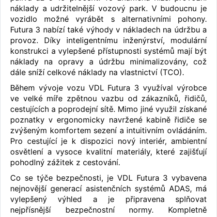
náklady a udržitelnější vozový park. V budoucnu je
vozidlo možné vyrábět s alternativními pohony.
Futura 3 nabízí také výhody v nákladech na údržbu a
provoz. Díky inteligentnímu inženýrství, modulární
konstrukci a vylepšené přístupnosti systémů mají být
náklady na opravy a údržbu minimalizovány, což
dále sníží celkové náklady na vlastnictví (TCO).
Během vývoje vozu VDL Futura 3 využíval výrobce
ve velké míře zpětnou vazbu od zákazníků, řidičů,
cestujících a poprodejní sítě. Mimo jiné využil získané
poznatky v ergonomicky navržené kabině řidiče se
zvýšeným komfortem sezení a intuitivním ovládáním.
Pro cestující je k dispozici nový interiér, ambientní
osvětlení a vysoce kvalitní materiály, které zajišťují
pohodlný zážitek z cestování.
Co se týče bezpečnosti, je VDL Futura 3 vybavena
nejnovější generací asistenčních systémů ADAS, má
vylepšený výhled a je připravena splňovat
nejpřísnější bezpečnostní normy. Kompletně