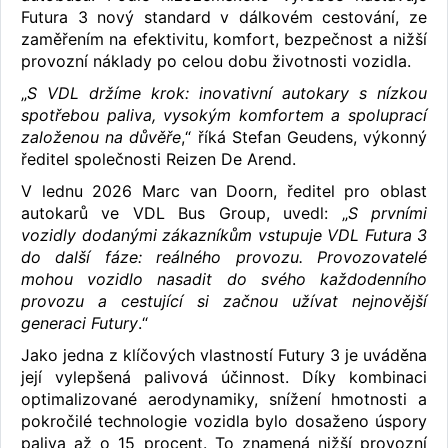
Futura 3 nový standard v dálkovém cestování, ze
zaměřením na efektivitu, komfort, bezpečnost a nižší
provozní náklady po celou dobu životnosti vozidla.
„
S VDL držíme krok: inovativní autokary s nízkou
spotřebou paliva, vysokým komfortem a spoluprací
založenou na důvěře
,“ říká Stefan Geudens, výkonný
ředitel společnosti Reizen De Arend.
V lednu 2026 Marc van Doorn, ředitel pro oblast
autokarů ve VDL Bus Group, uvedl: „
S prvními
vozidly dodanými zákazníkům vstupuje VDL Futura 3
do další fáze: reálného provozu. Provozovatelé
mohou vozidlo nasadit do svého každodenního
provozu a cestující si začnou užívat nejnovější
generaci Futury
.“
Jako jedna z klíčových vlastností Futury 3 je uváděna
její vylepšená palivová účinnost. Díky kombinaci
optimalizované aerodynamiky, snížení hmotnosti a
pokročilé technologie vozidla bylo dosaženo úspory
paliva až o 15 procent. To znamená nižší provozní