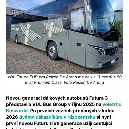
VDL Futura FHD pro Reizen De Arend má délku 13 metrů a 50
míst Premium Class. Foto Reizen De Arend
Novou generaci dálkových autobusů Futura 3
představila VDL Bus Group v říjnu 2025 na
veletrhu
Busworld
. Po prvních vozech předaných v lednu
2026
dvěma zákazníkům v Nizozemsku
si nyní
první novou Futuru třetí generace užijí cestující