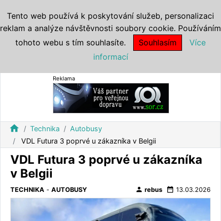
Tento web používá k poskytování služeb, personalizaci
reklam a analýze návštěvnosti soubory cookie. Používáním
tohoto webu s tím souhlasíte.
Souhlasím
Více
informací
Reklama
home
Technika
Autobusy
VDL Futura 3 poprvé u zákazníka v Belgii
VDL Futura 3 poprvé u zákazníka
v Belgii
person
date_range
TECHNIKA
-
AUTOBUSY
rebus
13.03.2026