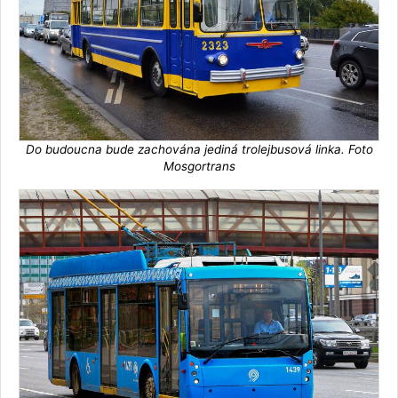
Do budoucna bude zachována jediná trolejbusová linka. Foto
Mosgortrans