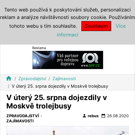
Tento web používá k poskytování služeb, personalizaci
reklam a analýze návštěvnosti soubory cookie. Používáním
tohoto webu s tím souhlasíte.
Souhlasím
Více
informací
Reklama
home
Zpravodajství
Zajímavosti
V úterý 25. srpna dojezdily v Moskvě trolejbusy
V úterý 25. srpna dojezdily v
Moskvě trolejbusy
person
date_range
ZPRAVODAJSTVÍ
-
rebus
26.08.2020
ZAJÍMAVOSTI