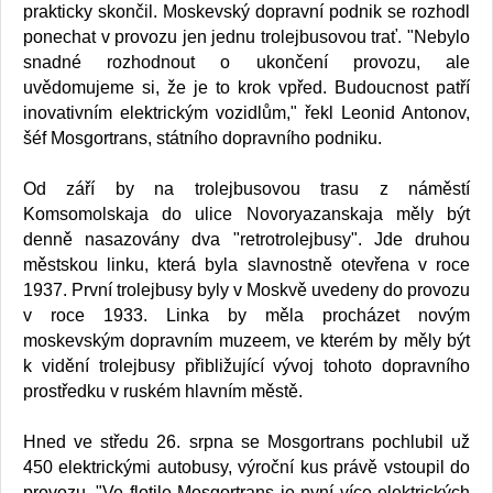
prakticky skončil. Moskevský dopravní podnik se rozhodl
ponechat v provozu jen jednu trolejbusovou trať. "Nebylo
snadné rozhodnout o ukončení provozu, ale
uvědomujeme si, že je to krok vpřed. Budoucnost patří
inovativním elektrickým vozidlům," řekl Leonid Antonov,
šéf Mosgortrans, státního dopravního podniku.
Od září by na trolejbusovou trasu z náměstí
Komsomolskaja do ulice Novoryazanskaja měly být
denně nasazovány dva "retrotrolejbusy". Jde druhou
městskou linku, která byla slavnostně otevřena v roce
1937. První trolejbusy byly v Moskvě uvedeny do provozu
v roce 1933. Linka by měla procházet novým
moskevským dopravním muzeem, ve kterém by měly být
k vidění trolejbusy přibližující vývoj tohoto dopravního
prostředku v ruském hlavním městě.
Hned ve středu 26. srpna se Mosgortrans pochlubil už
450 elektrickými autobusy, výroční kus právě vstoupil do
provozu. "Ve flotile Mosgortrans je nyní více elektrických