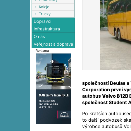
»
Koleje
»
Trucky
Dopravci
Infrastruktura
O nás
Veřejnost a doprava
Reklama
společností Beulas a
Corporation první vy
autobus
Volvo B12B 
společnost Student 
Po kratších autobuse
to další podvozek sk
výrobce autobusů Vol