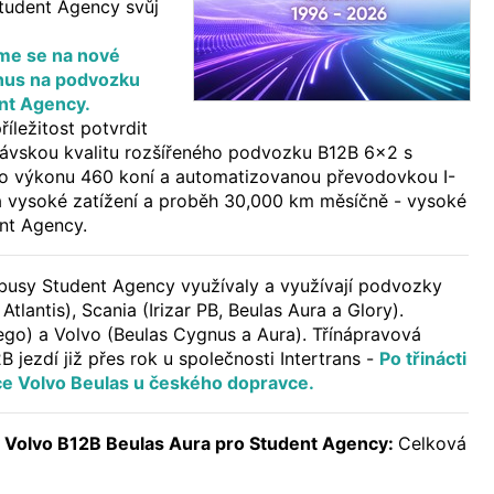
Student Agency svůj
sme se na nové
nus na podvozku
ent Agency.
íležitost potvrdit
ávskou kvalitu rozšířeného podvozku B12B 6x2 s
 o výkonu 460 koní a automatizovanou převodovkou I-
ká vysoké zatížení a proběh 30,000 km měsíčně - vysoké
nt Agency.
obusy Student Agency využívaly a využívají podvozky
lantis), Scania (Irizar PB, Beulas Aura a Glory).
go) a Volvo (Beulas Cygnus a Aura). Třínápravová
 jezdí již přes rok u společnosti Intertrans -
Po třinácti
ce Volvo Beulas u českého dopravce.
 Volvo B12B Beulas Aura pro Student Agency:
Celková