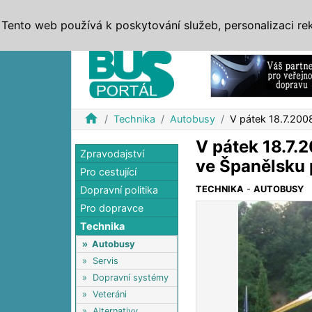
ZPRÁVY
JÍZDNÍ ŘÁDY
MHD, IDS
BUSY
SERV
Tento web používá k poskytování služeb, personalizaci re
Reklama
home
Technika
Autobusy
V pátek 18.7.200
V pátek 18.7.
Zpravodajství
ve Španělsku
Pro cestující
Dopravní politika
TECHNIKA
-
AUTOBUSY
Pro dopravce
Technika
»
Autobusy
»
Servis
»
Dopravní systémy
»
Veteráni
»
Alternativy