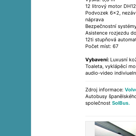
12 litrový motor DH1
Podvozek 6x2, nezávis
náprava
Bezpečnostní systémy
Asistence rozjezdu d
12ti stupňová automat
Počet míst: 67
Vybavení:
Luxusní ko
Toaleta, vyklápěcí mo
audio-video indiviuel
Zdroj informace:
Volv
Autobusy španělskéh
společnost
SolBus.