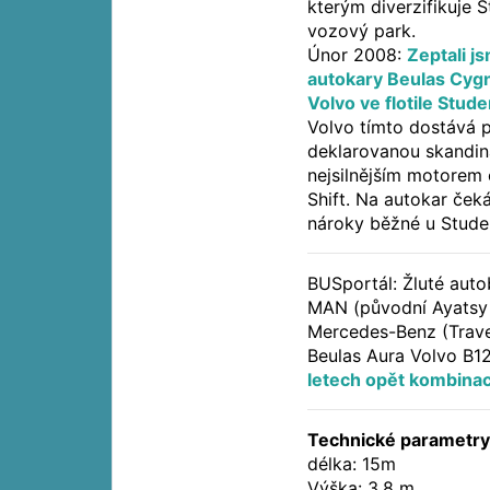
kterým diverzifikuje 
vozový park.
Únor 2008:
Zeptali j
autokary Beulas Cyg
Volvo ve flotile Stud
Volvo tímto dostává př
deklarovanou skandin
nejsilnějším motorem
Shift. Na autokar če
nároky běžné u Stude
BUSportál: Žluté aut
MAN (původní Ayatsy At
Mercedes-Benz (Trave
Beulas Aura Volvo B12B
letech opět kombina
Technické parametry
délka: 15m
Výška: 3,8 m