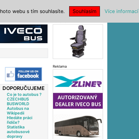
|
NSTITUCE
hoto webu s tím souhlasíte.
Souhlasím
Více informací
Reklama
Reklama
DOPORUČUJEME
Co je to autobus ?
CZECHBUS
BUSWORLD
Autobus na
Wikipedii
Hledáte práci
řidiče?
Statistika
autobusové
dopravy