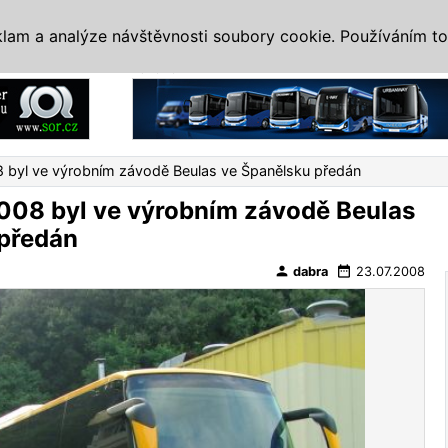
IS
ALTERNATIVY
VETERÁNI
SYSTÉMY
VELETRHY
AKCE
I
klam a analýze návštěvnosti soubory cookie. Používáním to
Reklama
8 byl ve výrobním závodě Beulas ve Španělsku předán
2008 byl ve výrobním závodě Beulas
 předán
person
date_range
dabra
23.07.2008