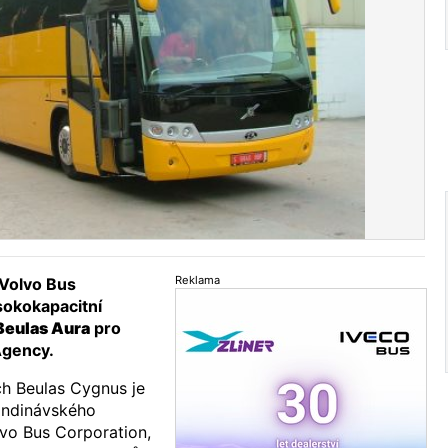
Reklama
 Volvo Bus
sokokapacitní
Beulas Aura
pro
Agency.
ch Beulas Cygnus je
andinávského
vo Bus Corporation,