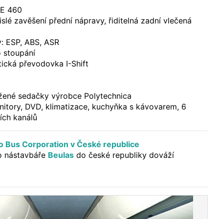
2E 460
lé zavěšení přední nápravy, řiditelná zadní vlečená
: ESP, ABS, ASR
o stoupání
ická převodovka I-Shift
žené sedačky výrobce Polytechnica
nitory, DVD, klimatizace, kuchyňka s kávovarem, 6
ních kanálů
o Bus Corporation v České republice
o nástavbáře
Beulas
do české republiky dováží