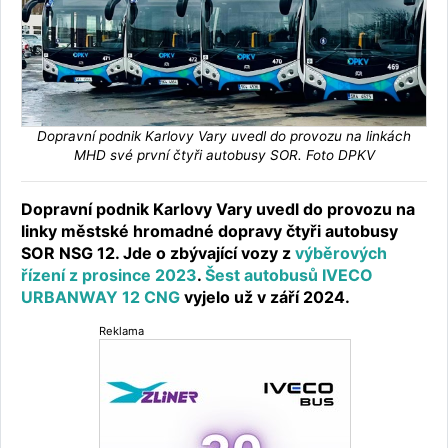
Dopravní podnik Karlovy Vary uvedl do provozu na linkách
MHD své první čtyři autobusy SOR. Foto DPKV
Dopravní podnik Karlovy Vary uvedl do provozu na
linky městské hromadné dopravy čtyři autobusy
SOR NSG 12. Jde o zbývající vozy z
výběrových
řízení z prosince 2023
.
Šest autobusů IVECO
URBANWAY 12 CNG
vyjelo už v září 2024.
Reklama