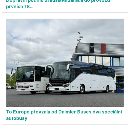
prvních 18…
To Europe převzala od Daimler Buses dva speciální
autobusy