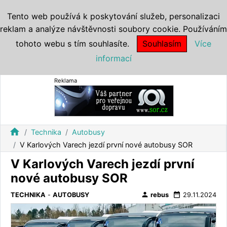
Tento web používá k poskytování služeb, personalizaci
reklam a analýze návštěvnosti soubory cookie. Používáním
tohoto webu s tím souhlasíte.
Souhlasím
Více
informací
Reklama
home
Technika
Autobusy
V Karlových Varech jezdí první nové autobusy SOR
V Karlových Varech jezdí první
nové autobusy SOR
person
date_range
TECHNIKA
-
AUTOBUSY
rebus
29.11.2024