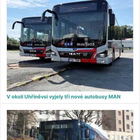
V okolí Uhříněvsi vyjely tři nové autobusy MAN