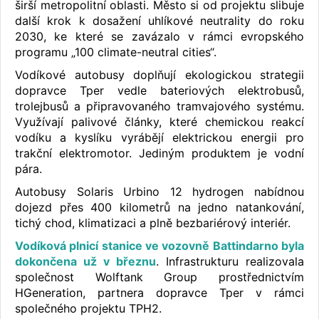
širší metropolitní oblasti. Město si od projektu slibuje
další krok k dosažení uhlíkové neutrality do roku
2030, ke které se zavázalo v rámci evropského
programu „100 climate-neutral cities“.
Vodíkové autobusy doplňují ekologickou strategii
dopravce Tper vedle bateriových elektrobusů,
trolejbusů a připravovaného tramvajového systému.
Využívají palivové články, které chemickou reakcí
vodíku a kyslíku vyrábějí elektrickou energii pro
trakční elektromotor. Jediným produktem je vodní
pára.
Autobusy Solaris Urbino 12 hydrogen nabídnou
dojezd přes 400 kilometrů na jedno natankování,
tichý chod, klimatizaci a plně bezbariérový interiér.
Vodíková plnicí stanice ve vozovně Battindarno byla
dokončena už v březnu
. Infrastrukturu realizovala
společnost Wolftank Group prostřednictvím
HGeneration, partnera dopravce Tper v rámci
společného projektu TPH2.