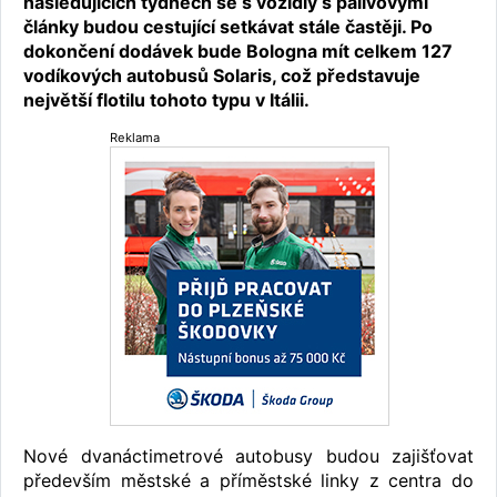
následujících týdnech se s vozidly s palivovými
články budou cestující setkávat stále častěji. Po
dokončení dodávek bude Bologna mít celkem 127
vodíkových autobusů Solaris, což představuje
největší flotilu tohoto typu v Itálii.
Reklama
Nové dvanáctimetrové autobusy budou zajišťovat
především městské a příměstské linky z centra do