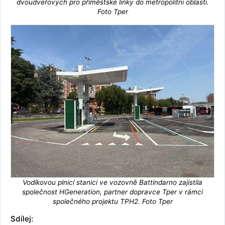
dvoudveřových pro příměstské linky do metropolitní oblasti.
Foto Tper
Vodíkovou plnicí stanici ve vozovně Battindarno zajistila
společnost HGeneration, partner dopravce Tper v rámci
společného projektu TPH2. Foto Tper
Sdílej: