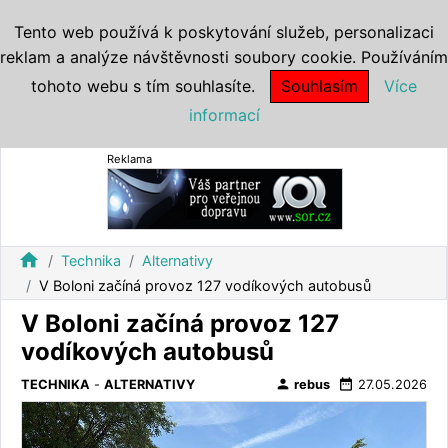
Tento web používá k poskytování služeb, personalizaci
reklam a analýze návštěvnosti soubory cookie. Používáním
tohoto webu s tím souhlasíte.
Souhlasím
Více
informací
Reklama
home
Technika
Alternativy
V Boloni začíná provoz 127 vodíkových autobusů
V Boloni začíná provoz 127
vodíkových autobusů
person
date_range
TECHNIKA
-
ALTERNATIVY
rebus
27.05.2026