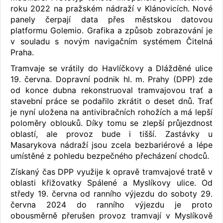
roku 2022 na pražském nádraží v Klánovicích. Nové
panely čerpají data přes městskou datovou
platformu Golemio. Grafika a způsob zobrazování je
v souladu s novým navigačním systémem Čitelná
Praha.
Tramvaje se vrátily do Havlíčkovy a Dlážděné ulice
19. června. Dopravní podnik hl. m. Prahy (DPP) zde
od konce dubna rekonstruoval tramvajovou trať a
stavební práce se podařilo zkrátit o deset dnů. Trať
je nyní uložena na antivibračních rohožích a má lepší
poloměry oblouků. Díky tomu se zlepší průjezdnost
oblastí, ale provoz bude i tišší. Zastávky u
Masarykova nádraží jsou zcela bezbariérové a lépe
umístěné z pohledu bezpečného přecházení chodců.
Získaný čas DPP využije k opravě tramvajové tratě v
oblasti křižovatky Spálené a Myslíkovy ulice. Od
středy 19. června od ranního výjezdu do soboty 29.
června 2024 do ranního výjezdu je proto
obousměrně přerušen provoz tramvají v Myslíkově