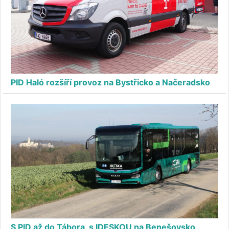
PID Haló rozšíří provoz na Bystřicko a Načeradsko
S PID až do Tábora, s IDESKOU na Benešovsko