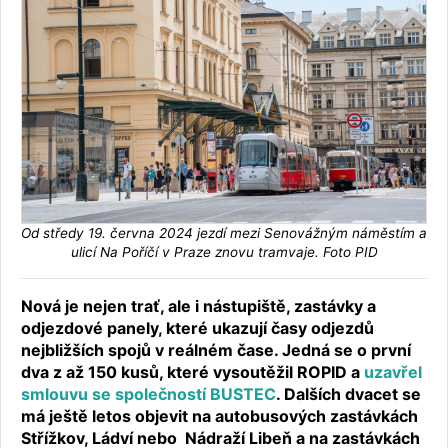
Od středy 19. června 2024 jezdí mezi Senovážným náměstím a
ulicí Na Poříčí v Praze znovu tramvaje. Foto PID
Nová je nejen trať, ale i nástupiště, zastávky a
odjezdové panely, které ukazují časy odjezdů
nejbližších spojů v reálném čase. Jedná se o první
dva z až 150 kusů, které vysoutěžil ROPID a
uzavřel
smlouvu se společností BUSTEC
. Dalších dvacet se
má ještě letos objevit na autobusových zastávkách
Střížkov, Ládví nebo Nádraží Libeň a na zastávkách