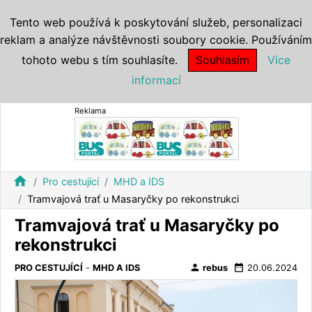
Tento web používá k poskytování služeb, personalizaci
reklam a analýze návštěvnosti soubory cookie. Používáním
tohoto webu s tím souhlasíte.
Souhlasím
Více
informací
Reklama
home
Pro cestující
MHD a IDS
Tramvajová trať u Masaryčky po rekonstrukci
Tramvajová trať u Masaryčky po
rekonstrukci
person
date_range
PRO CESTUJÍCÍ
-
MHD A IDS
rebus
20.06.2024