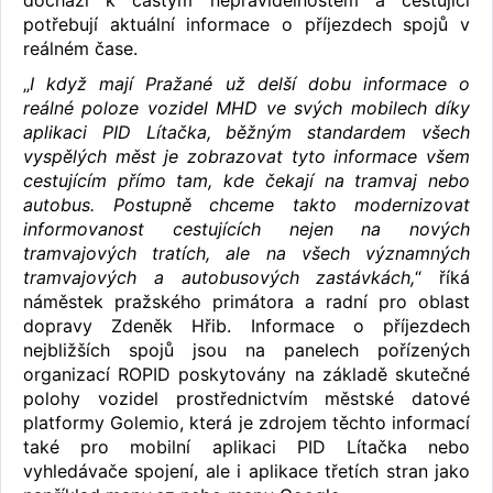
potřebují aktuální informace o příjezdech spojů v
reálném čase.
„
I když mají Pražané už delší dobu informace o
reálné poloze vozidel MHD ve svých mobilech díky
aplikaci PID Lítačka, běžným standardem všech
vyspělých měst je zobrazovat tyto informace všem
cestujícím přímo tam, kde čekají na tramvaj nebo
autobus. Postupně chceme takto modernizovat
informovanost cestujících nejen na nových
tramvajových tratích, ale na všech významných
tramvajových a autobusových zastávkách,
“ říká
náměstek pražského primátora a radní pro oblast
dopravy Zdeněk Hřib. Informace o příjezdech
nejbližších spojů jsou na panelech pořízených
organizací ROPID poskytovány na základě skutečné
polohy vozidel prostřednictvím městské datové
platformy Golemio, která je zdrojem těchto informací
také pro mobilní aplikaci PID Lítačka nebo
vyhledávače spojení, ale i aplikace třetích stran jako