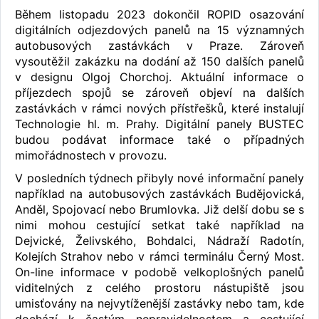
Během listopadu 2023 dokončil ROPID osazování
digitálních odjezdových panelů na 15 významných
autobusových zastávkách v Praze. Zároveň
vysoutěžil zakázku na dodání až 150 dalších panelů
v designu Olgoj Chorchoj. Aktuální informace o
příjezdech spojů se zároveň objeví na dalších
zastávkách v rámci nových přístřešků, které instalují
Technologie hl. m. Prahy. Digitální panely BUSTEC
budou podávat informace také o případných
mimořádnostech v provozu.
V posledních týdnech přibyly nové informační panely
například na autobusových zastávkách Budějovická,
Anděl, Spojovací nebo Brumlovka. Již delší dobu se s
nimi mohou cestující setkat také například na
Dejvické, Želivského, Bohdalci, Nádraží Radotín,
Kolejích Strahov nebo v rámci terminálu Černý Most.
On-line informace v podobě velkoplošných panelů
viditelných z celého prostoru nástupiště jsou
umisťovány na nejvytíženější zastávky nebo tam, kde
dochází k častým nepravidelnostem a cestující