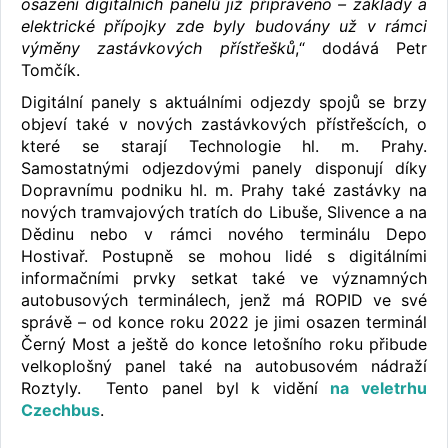
osazení digitálních panelů již připraveno – základy a
elektrické přípojky zde byly budovány už v rámci
výměny zastávkových přístřešků
,“ dodává Petr
Tomčík.
Digitální panely s aktuálními odjezdy spojů se brzy
objeví také v nových zastávkových přístřešcích, o
které se starají Technologie hl. m. Prahy.
Samostatnými odjezdovými panely disponují díky
Dopravnímu podniku hl. m. Prahy také zastávky na
nových tramvajových tratích do Libuše, Slivence a na
Dědinu nebo v rámci nového terminálu Depo
Hostivař. Postupně se mohou lidé s digitálními
informačními prvky setkat také ve významných
autobusových terminálech, jenž má ROPID ve své
správě – od konce roku 2022 je jimi osazen terminál
Černý Most a ještě do konce letošního roku přibude
velkoplošný panel také na autobusovém nádraží
Roztyly. Tento panel byl k vidění
na veletrhu
Czechbus
.