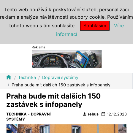
Tento web používá k poskytování služeb, personalizaci
reklam a analýze návštěvnosti soubory cookie. Používáním
tohoto webu s tím souhlasíte.
Souhlasím
Více
informací
Reklama
home
Technika
Dopravní systémy
Praha bude mít dalších 150 zastávek s infopanely
Praha bude mít dalších 150
zastávek s infopanely
person
date_range
TECHNIKA
-
DOPRAVNÍ
rebus
12.12.2023
SYSTÉMY