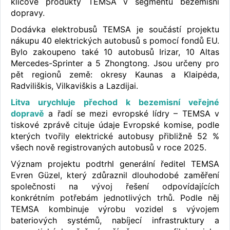
klíčové produkty TEMSA v segmentu bezemisní
dopravy.
Dodávka elektrobusů TEMSA je součástí projektu
nákupu 40 elektrických autobusů s pomocí fondů EU.
Bylo zakoupeno také 10 autobusů Irizar, 10 Altas
Mercedes-Sprinter a 5 Zhongtong. Jsou určeny pro
pět regionů země: okresy Kaunas a Klaipėda,
Radviliškis, Vilkaviškis a Lazdijai.
Litva urychluje přechod k bezemisní veřejné
dopravě
a řadí se mezi evropské lídry – TEMSA v
tiskové zprávě cituje údaje Evropské komise, podle
kterých tvořily elektrické autobusy přibližně 52 %
všech nově registrovaných autobusů v roce 2025.
Význam projektu podtrhl generální ředitel TEMSA
Evren Güzel, který zdůraznil dlouhodobé zaměření
společnosti na vývoj řešení odpovídajících
konkrétním potřebám jednotlivých trhů. Podle něj
TEMSA kombinuje výrobu vozidel s vývojem
bateriových systémů, nabíjecí infrastruktury a