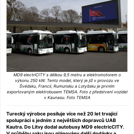
MD9 electriCITY s délkou 9,5 metru a elektromotorem o
výkonu 250 kW. Tento model, který je již v provozu ve
Švédsku, Francii, Rumunsku a Lotyšsku je prvním
exportovaným elektrobusem TEMSA. Foto z předstvení vozidel
v Kaunasu. Foto TEMSA
Turecký výrobce posiluje více než 20 let trvající
spolupráci s jedním z největších dopravců UAB
Kautra. Do Litvy dodal autobusy MD9 electricCITY.
V průběhu roku jsou plánovány další dodávky a