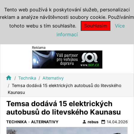
Tento web používá k poskytování služeb, personalizaci
reklam a analýze návštěvnosti soubory cookie. Používáním
tohoto webu s tím souhlasíte.
Souhlasím
Více
informací
Reklama
home
Technika
Alternativy
Temsa dodává 15 elektrických autobusů do litevského
Kaunasu
Temsa dodává 15 elektrických
autobusů do litevského Kaunasu
person
date_range
TECHNIKA
-
ALTERNATIVY
rebus
14.04.2026