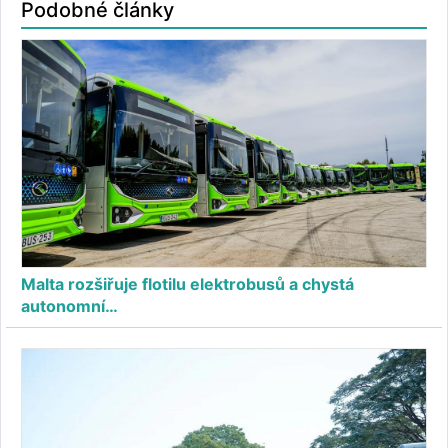
Podobné články
Malta rozšiřuje flotilu elektrobusů a chystá
autonomní…