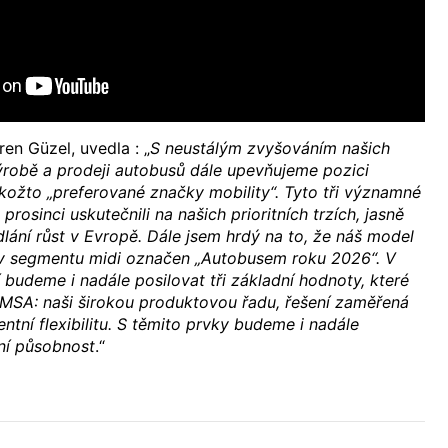
ren Güzel, uvedla : „
S neustálým zvyšováním našich
ýrobě a prodeji autobusů dále upevňujeme pozici
ožto „preferované značky mobility“. Tyto tři významné
prosinci uskutečnili na našich prioritních trzích, jasně
ání růst v Evropě. Dále jsem hrdý na to, že náš model
v segmentu midi označen „Autobusem roku 2026“. V
budeme i nadále posilovat tři základní hodnoty, které
EMSA: naši širokou produktovou řadu, řešení zaměřená
entní flexibilitu. S těmito prvky budeme i nadále
lní působnost
.“