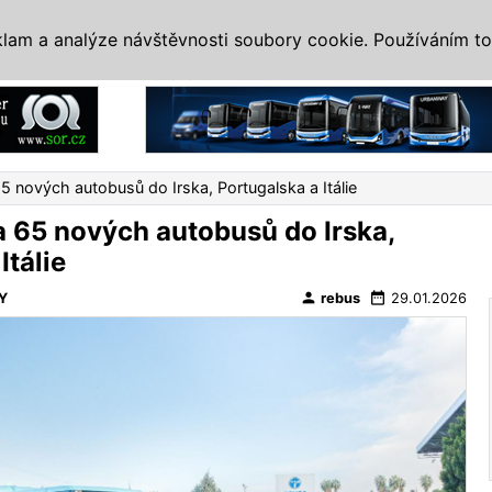
IS
ALTERNATIVY
VETERÁNI
SYSTÉMY
VELETRHY
AKCE
I
klam a analýze návštěvnosti soubory cookie. Používáním to
Reklama
 nových autobusů do Irska, Portugalska a Itálie
65 nových autobusů do Irska,
Itálie
person
date_range
Y
rebus
29.01.2026