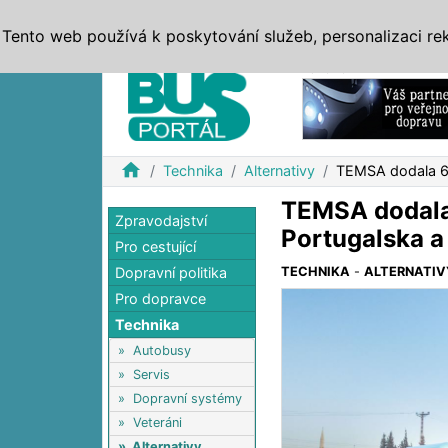
ZPRÁVY
JÍZDNÍ ŘÁDY
MHD, IDS
BUSY
SERV
Tento web používá k poskytování služeb, personalizaci re
Reklama
home
Technika
Alternativy
TEMSA dodala 65
TEMSA dodala 
Zpravodajství
Portugalska a 
Pro cestující
Dopravní politika
TECHNIKA
-
ALTERNATIV
Pro dopravce
Technika
»
Autobusy
»
Servis
»
Dopravní systémy
»
Veteráni
»
Alternativy