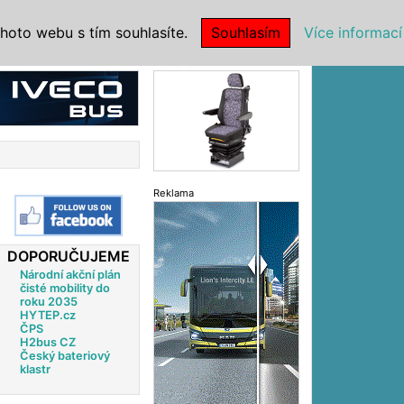
|
NSTITUCE
hoto webu s tím souhlasíte.
Souhlasím
Více informací
Reklama
Reklama
DOPORUČUJEME
Národní akční plán
čisté mobility do
roku 2035
HYTEP.cz
ČPS
H2bus CZ
Český bateriový
klastr