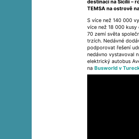
destinací na Sicílii – 
TEMSA na ostrově na
S více než 140 000 v
více než 18 000 kusy
70 zemí světa společ
trzích. Nedávné dodáv
podporovat řešení udr
nedávno vystavoval na
elektrický autobus Av
na
Busworld v Turec