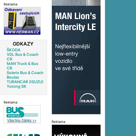
Reklama
ODKAZY
ŠKODA
VDL Bus & Coach
CR
MAN Truck & Bus
CR
Solaris Bus & Coach
Beulas
TURANCAR (ISUZU)
Yutong SK
Reklama
Reklama