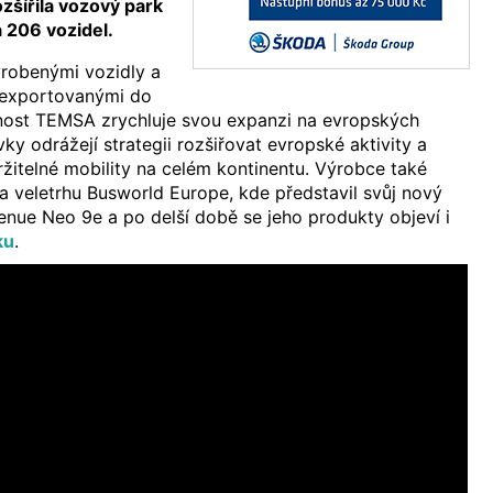
rozšířila vozový park
 206 vozidel.
yrobenými vozidly a
 exportovanými do
nost TEMSA zrychluje svou expanzi na evropských
ky odrážejí strategii rozšiřovat evropské aktivity a
žitelné mobility na celém kontinentu. Výrobce také
 veletrhu Busworld Europe, kde představil svůj nový
enue Neo 9e a po delší době se jeho produkty objeví i
ku
.