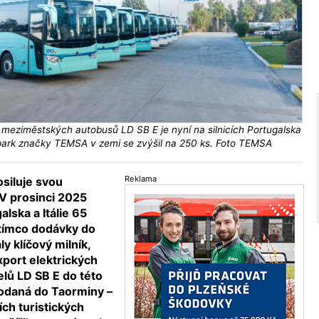
ch meziměstských autobusů LD SB E je nyní na silnicích Portugalska
park značky TEMSA v zemi se zvýšil na 250 ks. Foto TEMSA
Reklama
siluje svou
V prosinci 2025
alska a Itálie 65
tímco dodávky do
 klíčový milník,
xport elektrických
ů LD SB E do této
odaná do Taorminy –
ích turistických