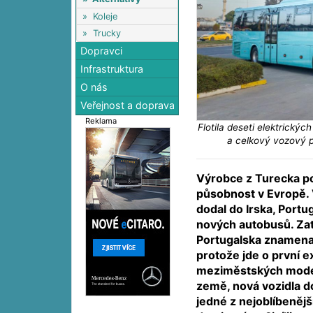
»
Koleje
»
Trucky
Dopravci
Infrastruktura
O nás
Veřejnost a doprava
Reklama
Flotila deseti elektrický
a celkový vozový 
Výrobce z Turecka po
působnost v Evropě. 
dodal do Irska, Portug
nových autobusů. Za
Portugalska znamenaly
protože jde o první e
meziměstských model
země, nová vozidla d
jedné z nejoblíbenějš