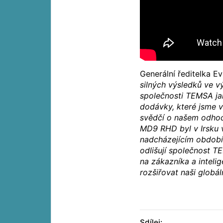
Generální ředitelka Ev
silných výsledků ve v
společnosti TEMSA jak
dodávky, které jsme v 
svědčí o našem odhodl
MD9 RHD byl v Irsku 
nadcházejícím období 
odlišují společnost T
na zákazníka a intelig
rozšiřovat naši globá
Sdílej: