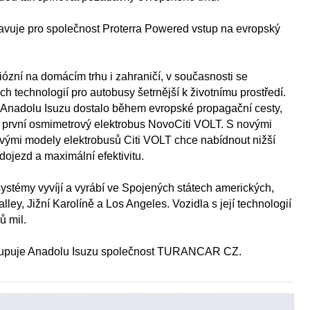
tavuje pro společnost Proterra Powered vstup na evropský
ózní na domácím trhu i zahraničí, v současnosti se
h technologií pro autobusy šetrnější k životnímu prostředí.
Anadolu Isuzu dostalo během evropské propagační cesty,
ůj první osmimetrový elektrobus NovoCiti VOLT. S novými
ými modely elektrobusů Citi VOLT chce nabídnout nižší
dojezd a maximální efektivitu.
systémy vyvíjí a vyrábí ve Spojených státech amerických,
ley, Jižní Karolíně a Los Angeles. Vozidla s její technologií
ů mil.
tupuje Anadolu Isuzu společnost TURANCAR CZ.