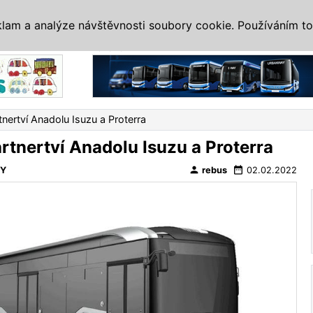
IS
ALTERNATIVY
VETERÁNI
SYSTÉMY
VELETRHY
AKCE
I
klam a analýze návštěvnosti soubory cookie. Používáním to
Reklama
tnertví Anadolu Isuzu a Proterra
rtnertví Anadolu Isuzu a Proterra
person
date_range
VY
rebus
02.02.2022