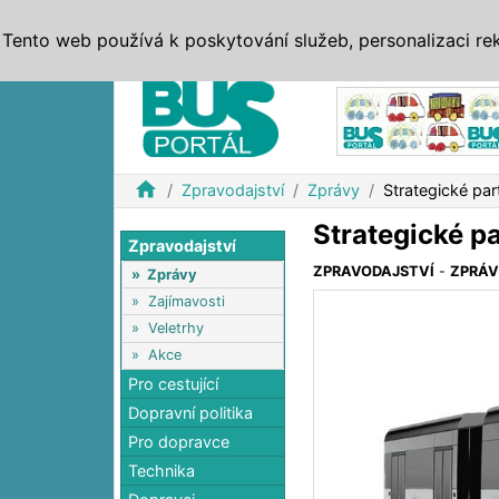
ZPRÁVY
JÍZDNÍ ŘÁDY
MHD, IDS
BUSY
SERV
Tento web používá k poskytování služeb, personalizaci re
Reklama
home
Zpravodajství
Zprávy
Strategické par
Strategické pa
Zpravodajství
ZPRAVODAJSTVÍ
-
ZPRÁ
»
Zprávy
»
Zajímavosti
»
Veletrhy
»
Akce
Pro cestující
Dopravní politika
Pro dopravce
Technika