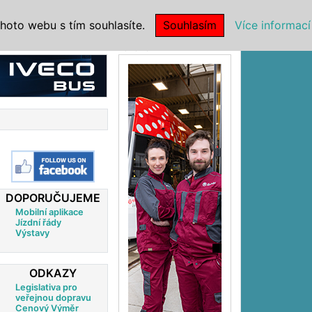
|
NSTITUCE
hoto webu s tím souhlasíte.
Souhlasím
Více informací
Reklama
DOPORUČUJEME
Mobilní aplikace
Jízdní řády
Výstavy
ODKAZY
Legislativa pro
veřejnou dopravu
Cenový Výměr