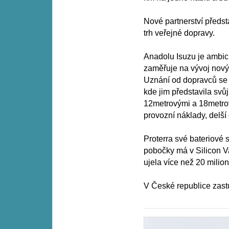
Nové partnerství předs
trh veřejné dopravy.
Anadolu Isuzu je ambici
zaměřuje na vývoj novýc
Uznání od dopravců se 
kde jim představila sv
12metrovými a 18metrov
provozní náklady, delší 
Proterra své bateriové 
pobočky má v Silicon Val
ujela více než 20 milion
V České republice zas