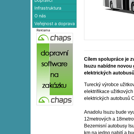
Dopravci
Infrastruktura
O nás
Veřejnost a doprava
Reklama
Cílem spolupráce je zv
Isuzu nabídne novou
elektrických autobusů 
Turecký výrobce užitkov
elektrifikace užitkovýc
elektrických autobusů C
Anadolu Isuzu bude využ
12metrových a 18metrov
Bezemisní autobusy Isu
km na jedno nabití a b