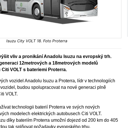
Isuzu City VOLT 18. Foto Proterra
ýšit vliv a pronikání Anadolu Isuzu na evropský trh.
 generaci 12metrových a 18metrových modelů
Citi VOLT s bateriemi Proterra.
ých vozidel Anadolu Isuzu a Proterra, lídr v technologiích
h vozidel, budou spolupracovat na nové generaci plně
iti VOLT.
ívat technologii baterií Proterra ve svých nových
ých modelech elektrických autobusech Citi VOLT.
zu díky bateriím Proterra umožní dojezd od 200 km do 405
udou tak splňovat požadavky evropského trhu.