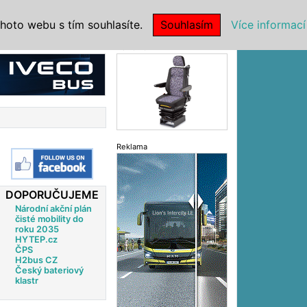
|
NSTITUCE
hoto webu s tím souhlasíte.
Souhlasím
Více informací
Reklama
Reklama
DOPORUČUJEME
Národní akční plán
čisté mobility do
roku 2035
HYTEP.cz
ČPS
H2bus CZ
Český bateriový
klastr