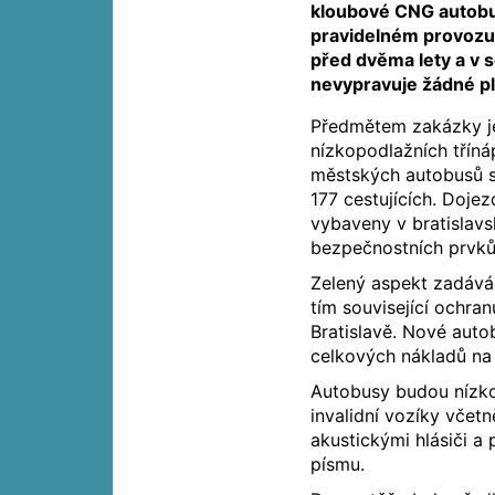
kloubové CNG autobu
pravidelném provozu 
před dvěma lety a v 
nevypravuje žádné p
Předmětem zakázky j
nízkopodlažních třín
městských autobusů 
177 cestujících. Doj
vybaveny v bratislav
bezpečnostních prvků
Zelený aspekt zadává
tím související ochran
Bratislavě. Nové aut
celkových nákladů na
Autobusy budou nízko
invalidní vozíky včet
akustickými hlásiči a 
písmu.