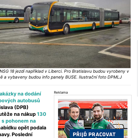
G 18 jezdí například v Liberci. Pro Bratislavu budou vyrobeny v
ě a vybaveny budou info panely BUSE. Ilustrační foto DPMLJ
Reklama
zakázky na dodání
ubových autobusů
islava (DPB)
outěže na nákup
130
ů s pohonem na
nabídku opět podala
avy. Poslední