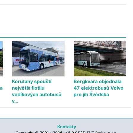
Korutany spouští
Bergkvara objednala
na
největší flotilu
47 elektrobusů Volvo
vodíkových autobusů
pro jih Švédska
v…
Kontakty
Copyright © 2001 - 2026, v.8.0 ČSAD SVT Praha, s.r.o.