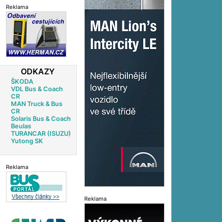
Reklama
ODKAZY
ŠKODA
VDL Bus & Coach
CR
MAN Truck & Bus
CR
Solaris Bus & Coach
Beulas
TURANCAR (ISUZU)
Yutong SK
Reklama
Reklama