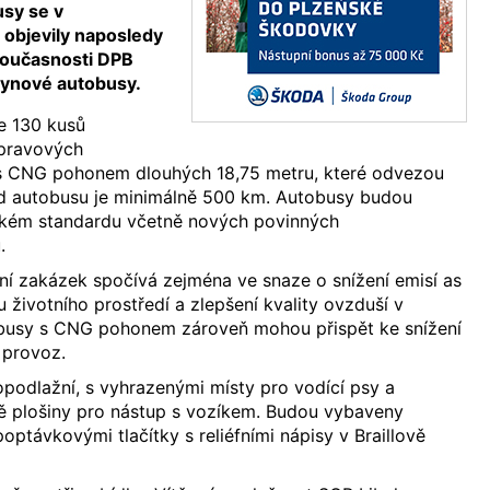
sy se v
objevily naposledy
současnosti DPB
lynové autobusy.
e 130 kusů
ápravových
s CNG pohonem dlouhých 18,75 metru, které odvezou
ezd autobusu je minimálně 500 km. Autobusy budou
ském standardu včetně nových povinných
.
ní zakázek spočívá zejména ve snaze o snížení emisí as
u životního prostředí a zlepšení kvality ovzduší v
obusy s CNG pohonem zároveň mohou přispět ke snížení
 provoz.
podlažní, s vyhrazenými místy pro vodící psy a
ně plošiny pro nástup s vozíkem. Budou vybaveny
poptávkovými tlačítky s reliéfními nápisy v Braillově