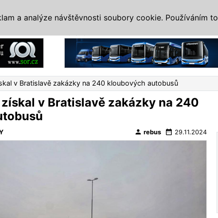
IS
ALTERNATIVY
VETERÁNI
SYSTÉMY
VELETRHY
AKCE
I
klam a analýze návštěvnosti soubory cookie. Používáním to
Reklama
skal v Bratislavě zakázky na 240 kloubových autobusů
získal v Bratislavě zakázky na 240
utobusů
person
date_range
Y
rebus
29.11.2024