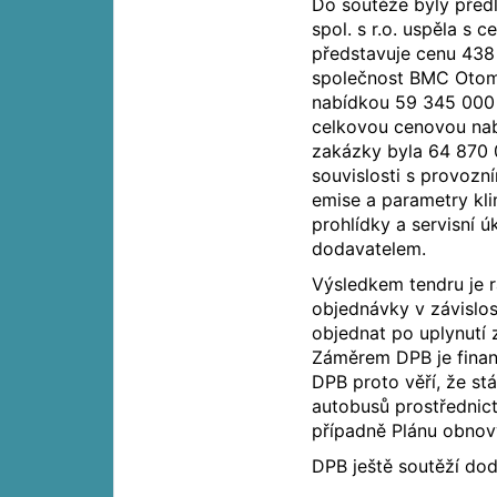
Do soutěže byly předl
spol. s r.o. uspěla s
představuje cenu 438 
společnost BMC Otomo
nabídkou 59 345 000
celkovou cenovou na
zakázky byla 64 870 
souvislosti s provozn
emise a parametry kli
prohlídky a servisní ú
dodavatelem.
Výsledkem tendru je 
objednávky v závislo
objednat po uplynutí 
Záměrem DPB je finan
DPB proto věří, že s
autobusů prostřednic
případně Plánu obnov
DPB ještě soutěží do