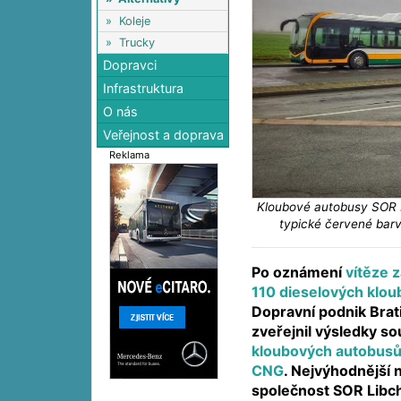
»
Koleje
»
Trucky
Dopravci
Infrastruktura
O nás
Veřejnost a doprava
Reklama
Kloubové autobusy SOR NS
typické červené barv
Po oznámení
vítěze 
110 dieselových klo
Dopravní podnik Brat
zveřejnil výsledky s
kloubových autobus
CNG
. Nejvýhodnější 
společnost SOR Libch