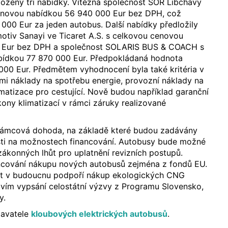
oženy tři nabídky. Vítězná společnost SOR Libchavy
 cenovou nabídkou 56 940 000 Eur bez DPH, což
000 Eur za jeden autobus. Další nabídky předložily
tiv Sanayi ve Ticaret A.S. s celkovou cenovou
 Eur bez DPH a společnost SOLARIS BUS & COACH s
bídkou 77 870 000 Eur. Předpokládaná hodnota
000 Eur. Předmětem vyhodnocení byla také kritéria v
ími náklady na spotřebu energie, provozní náklady na
matizace pro cestující. Nově budou například garanční
kony klimatizací v rámci záruky realizované
rámcová dohoda, na základě které budou zadávány
sti na možnostech financování. Autobusy bude možné
zákonných lhůt pro uplatnění revizních postupů.
cování nákupu nových autobusů zejména z fondů EU.
tát v budoucnu podpoří nákup ekologických CNG
tvím vypsání celostátní výzvy z Programu Slovensko,
y.
davatele
kloubových elektrických autobusů
.