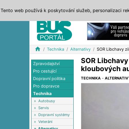
ZPRÁVY
JÍZDNÍ ŘÁDY
MHD, IDS
BUSY
SERV
Tento web používá k poskytování služeb, personalizaci re
Reklama
home
Technika
Alternativy
SOR Libchavy zí
SOR Libchavy 
Zpravodajství
kloubových a
Pro cestující
Dopravní politika
TECHNIKA
-
ALTERNATIV
Pro dopravce
Technika
»
Autobusy
»
Servis
»
Dopravní systémy
»
Veteráni
»
Alternativy