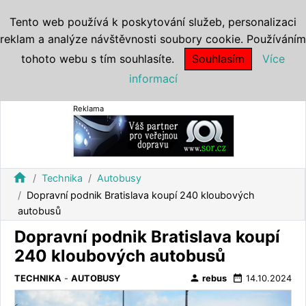
Tento web používá k poskytování služeb, personalizaci
reklam a analýze návštěvnosti soubory cookie. Používáním
tohoto webu s tím souhlasíte.
Souhlasím
Více
informací
Reklama
home
Technika
Autobusy
Dopravní podnik Bratislava koupí 240 kloubových
autobusů
Dopravní podnik Bratislava koupí
240 kloubových autobusů
person
date_range
TECHNIKA
-
AUTOBUSY
rebus
14.10.2024