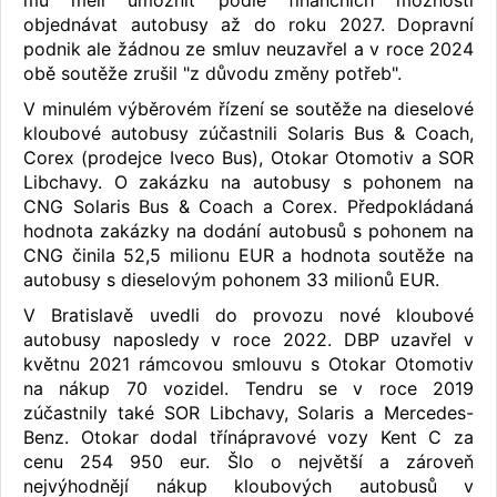
mu měli umožnit podle finančních možností
objednávat autobusy až do roku 2027. Dopravní
podnik ale žádnou ze smluv neuzavřel a v roce 2024
obě soutěže zrušil "z důvodu změny potřeb".
V minulém výběrovém řízení se soutěže na dieselové
kloubové autobusy zúčastnili Solaris Bus & Coach,
Corex (prodejce Iveco Bus), Otokar Otomotiv a SOR
Libchavy. O zakázku na autobusy s pohonem na
CNG Solaris Bus & Coach a Corex. Předpokládaná
hodnota zakázky na dodání autobusů s pohonem na
CNG činila 52,5 milionu EUR a hodnota soutěže na
autobusy s dieselovým pohonem 33 milionů EUR.
V Bratislavě uvedli do provozu nové kloubové
autobusy naposledy v roce 2022. DBP uzavřel v
květnu 2021 rámcovou smlouvu s Otokar Otomotiv
na nákup 70 vozidel. Tendru se v roce 2019
zúčastnily také SOR Libchavy, Solaris a Mercedes-
Benz. Otokar dodal třínápravové vozy Kent C za
cenu 254 950 eur. Šlo o největší a zároveň
nejvýhodnějí nákup kloubových autobusů v