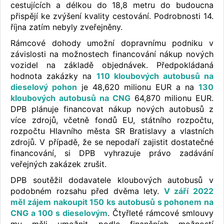
cestujících a délkou do 18,8 metru do budoucna
přispějí ke zvýšení kvality cestování. Podrobnosti 14.
října zatím nebyly zveřejněny.
Rámcové dohody umožní dopravnímu podniku v
závislosti na možnostech financování nákup nových
vozidel na základě objednávek. Předpokládaná
hodnota zakázky na
110 kloubových autobusů na
dieselový pohon
je 48,620 milionu EUR a na
130
kloubových autobusů na CNG
64,870 milionu EUR.
DPB plánuje financovat nákup nových autobusů z
více zdrojů, včetně fondů EU, státního rozpočtu,
rozpočtu Hlavního města SR Bratislavy a vlastních
zdrojů. V případě, že se nepodaří zajistit dostatečné
financování, si DPB vyhrazuje právo zadávání
veřejných zakázek zrušit.
DPB soutěžil dodavatele kloubových autobusů v
podobném rozsahu před dvěma lety.
V září 2022
měl zájem nakoupit 150 ks autobusů s pohonem na
CNG a 100 s dieselovým
. Čtyřleté rámcové smlouvy