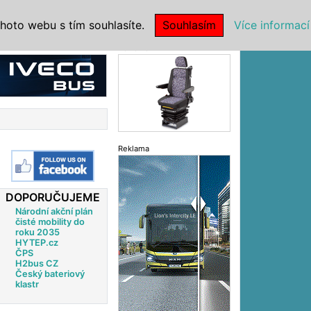
|
NSTITUCE
hoto webu s tím souhlasíte.
Souhlasím
Více informací
Reklama
Reklama
DOPORUČUJEME
Národní akční plán
čisté mobility do
roku 2035
HYTEP.cz
ČPS
H2bus CZ
Český bateriový
klastr