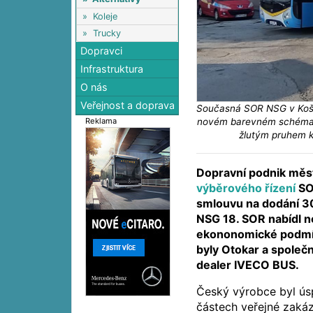
»
Koleje
»
Trucky
Dopravci
Infrastruktura
O nás
Veřejnost a doprava
Současná SOR NSG v Koš
novém barevném schématu
Reklama
žlutým pruhem k
Dopravní podnik měst
výběrového řízení
SO
smlouvu na dodání 3
NSG 18. SOR nabídl n
ekononomické podmín
byly Otokar a spole
dealer IVECO BUS.
Český výrobce byl ús
částech veřejné zakáz