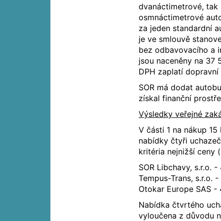
dvanáctimetrové, tak
osmnáctimetrové aut
za jeden standardní 
je ve smlouvě stanov
bez odbavovacího a i
jsou naceněny na 37 
DPH zaplatí dopravní 
SOR má dodat autobus
získal finanční prost
Výsledky veřejné zak
V části 1 na nákup 15
nabídky čtyři uchazeč
kritéria nejnižší cen
SOR Libchavy, s.r.o. 
Tempus-Trans, s.r.o. 
Otokar Europe SAS - 
Nabídka čtvrtého uch
vyloučena z důvodu n