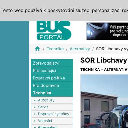
ZPRÁVY
JÍZDNÍ ŘÁDY
MHD, IDS
BUSY
SERV
Tento web používá k poskytování služeb, personalizaci re
Reklama
home
Technika
Alternativy
SOR Libchavy vy
SOR Libchavy 
Zpravodajství
TECHNIKA
-
ALTERNATIV
Pro cestující
Dopravní politika
Pro dopravce
Technika
»
Autobusy
»
Servis
»
Dopravní systémy
»
Veteráni
»
Alternativy