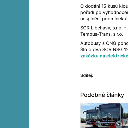
O dodání 15 kusů klo
pořadí po vyhodnocen
nesplnění podmínek úč
SOR Libchavy, s.r.o. 
Tempus-Trans, s.r.o. -
Autobusy s CNG poho
Šlo o dva SOR NSG 1
zakázku na elektrick
Sdílej:
Podobné články