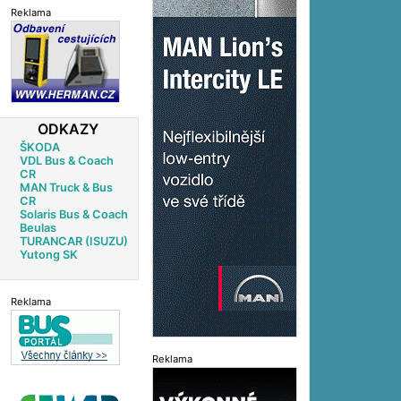
Reklama
ODKAZY
ŠKODA
VDL Bus & Coach
CR
MAN Truck & Bus
CR
Solaris Bus & Coach
Beulas
TURANCAR (ISUZU)
Yutong SK
Reklama
Reklama