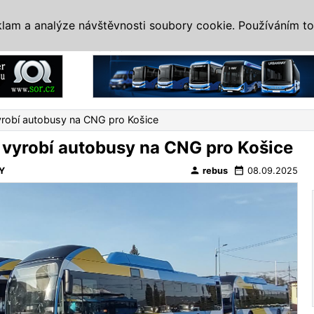
IS
ALTERNATIVY
VETERÁNI
SYSTÉMY
VELETRHY
AKCE
I
klam a analýze návštěvnosti soubory cookie. Používáním to
Reklama
robí autobusy na CNG pro Košice
vyrobí autobusy na CNG pro Košice
person
date_range
Y
rebus
08.09.2025