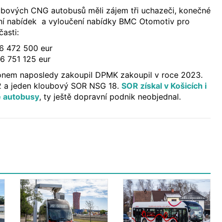
ubových CNG autobusů měli zájem tři uchazeči, konečné
í nabídek a vyloučení nabídky BMC Otomotiv pro
asti:
- 6 472 500 eur
 6 751 125 eur
nem naposledy zakoupil DPMK zakoupil v roce 2023.
2 a jeden kloubový SOR NSG 18.
SOR získal v Košicích i
é autobusy
, ty ještě dopravní podnik neobjednal.