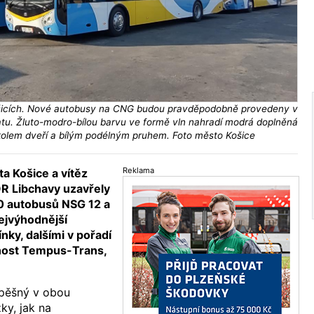
icích. Nové autobusy na CNG budou pravděpodobně provedeny v
. Žluto-modro-bílou barvu ve formě vln nahradí modrá doplněná
olem dveří a bílým podélným pruhem. Foto město Košice
Reklama
a Košice a vítěz
R Libchavy uzavřely
0 autobusů NSG 12 a
ejvýhodnější
ky, dalšími v pořadí
čnost Tempus-Trans,
pěšný v obou
ky, jak na