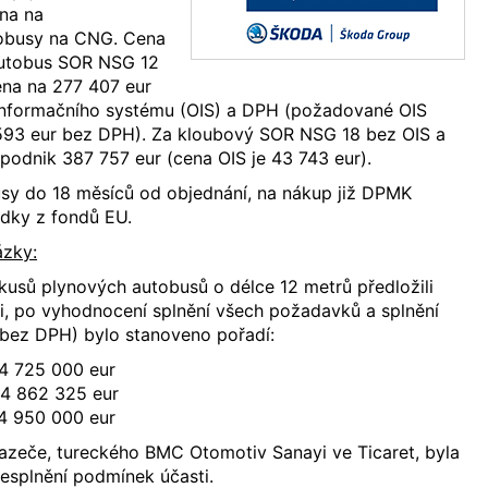
 na na
obusy na CNG. Cena
autobus SOR NSG 12
ena na 277 407 eur
nformačního systému (OIS) a DPH (požadované OIS
593 eur bez DPH). Za kloubový SOR NSG 18 bez OIS a
podnik 387 757 eur (cena OIS je 43 743 eur).
y do 18 měsíců od objednání, na nákup již DPMK
ředky z fondů EU.
ázky:
 kusů plynových autobusů o délce 12 metrů předložili
i, po vyhodnocení splnění všech požadavků a splnění
y (bez DPH) bylo stanoveno pořadí:
- 4 725 000 eur
- 4 862 325 eur
4 950 000 eur
azeče, tureckého BMC Otomotiv Sanayi ve Ticaret, byla
esplnění podmínek účasti.