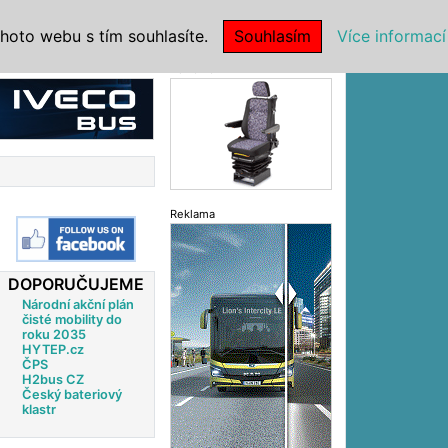
|
NSTITUCE
hoto webu s tím souhlasíte.
Souhlasím
Více informací
Reklama
Reklama
DOPORUČUJEME
Národní akční plán
čisté mobility do
roku 2035
HYTEP.cz
ČPS
H2bus CZ
Český bateriový
klastr