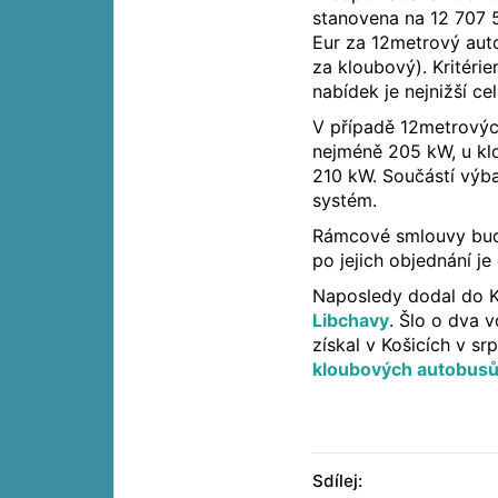
stanovena na 12 707 
Eur za 12metrový aut
za kloubový). Kritéri
nabídek je nejnižší ce
V případě 12metrový
nejméně 205 kW, u k
210 kW. Součástí výb
systém.
Rámcové smlouvy budo
po jejich objednání je
Naposledy dodal do 
Libchavy
. Šlo o dva
získal v Košicích v s
kloubových autobus
Sdílej: