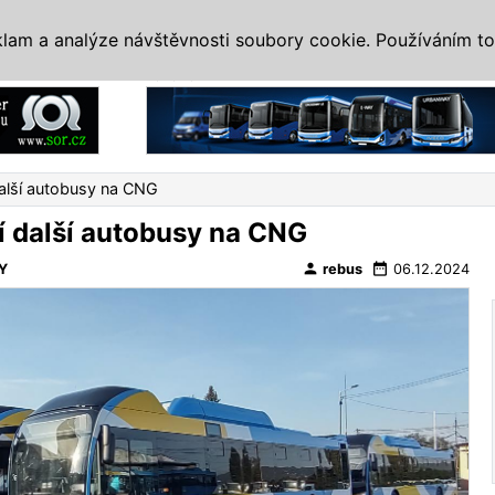
IS
ALTERNATIVY
VETERÁNI
SYSTÉMY
VELETRHY
AKCE
I
klam a analýze návštěvnosti soubory cookie. Používáním to
Reklama
další autobusy na CNG
í další autobusy na CNG
person
date_range
Y
rebus
06.12.2024