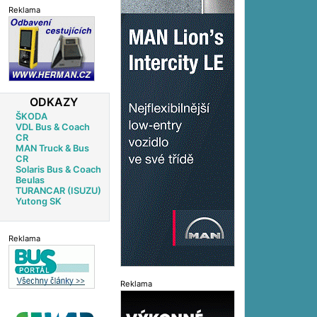
Reklama
ODKAZY
ŠKODA
VDL Bus & Coach
CR
MAN Truck & Bus
CR
Solaris Bus & Coach
Beulas
TURANCAR (ISUZU)
Yutong SK
Reklama
Reklama