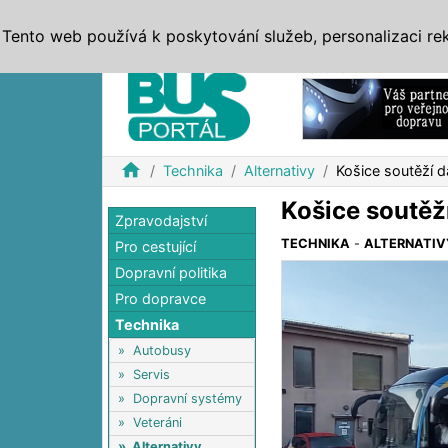
ZPRÁVY
JÍZDNÍ ŘÁDY
MHD, IDS
BUSY
SERV
Tento web používá k poskytování služeb, personalizaci re
Reklama
home
Technika
Alternativy
Košice soutěží 
Košice soutěž
Zpravodajství
TECHNIKA
-
ALTERNATIV
Pro cestující
Dopravní politika
Pro dopravce
Technika
»
Autobusy
»
Servis
»
Dopravní systémy
»
Veteráni
»
Alternativy