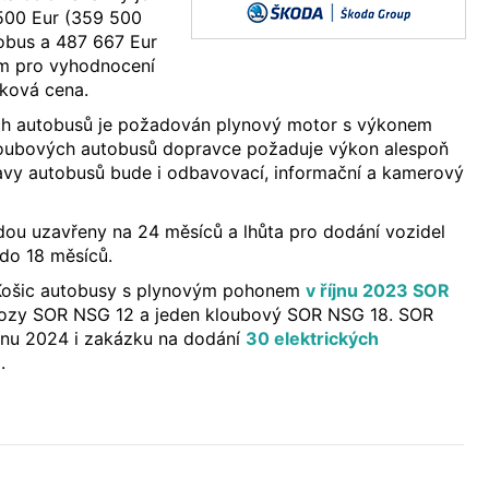
500 Eur (359 500
obus a 487 667 Eur
em pro vyhodnocení
lková cena.
ch autobusů je požadován plynový motor s výkonem
loubových autobusů dopravce požaduje výkon alespoň
avy autobusů bude i odbavovací, informační a kamerový
u uzavřeny na 24 měsíců a lhůta pro dodání vozidel
 do 18 měsíců.
Košic autobusy s plynovým pohonem
v říjnu 2023 SOR
 vozy SOR NSG 12 a jeden kloubový SOR NSG 18. SOR
rpnu 2024 i zakázku na dodání
30 elektrických
ů
.