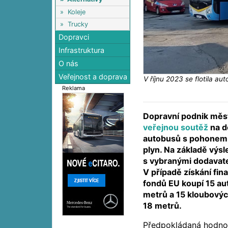
»
Koleje
»
Trucky
Dopravci
Infrastruktura
O nás
Veřejnost a doprava
V říjnu 2023 se flotila a
Reklama
Dopravní podnik měst
veřejnou soutěž
na d
autobusů s pohonem 
plyn. Na základě výs
s vybranými dodavat
V případě získání fin
fondů EU koupí 15 au
metrů a 15 kloubovýc
18 metrů.
Předpokládaná hodnot