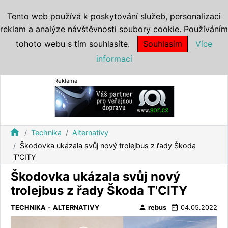
Tento web používá k poskytování služeb, personalizaci
reklam a analýze návštěvnosti soubory cookie. Používáním
tohoto webu s tím souhlasíte.
Souhlasím
Více
informací
Reklama
home
Technika
Alternativy
Škodovka ukázala svůj nový trolejbus z řady Škoda
T'CITY
Škodovka ukázala svůj nový
trolejbus z řady Škoda T'CITY
person
date_range
TECHNIKA
-
ALTERNATIVY
rebus
04.05.2022