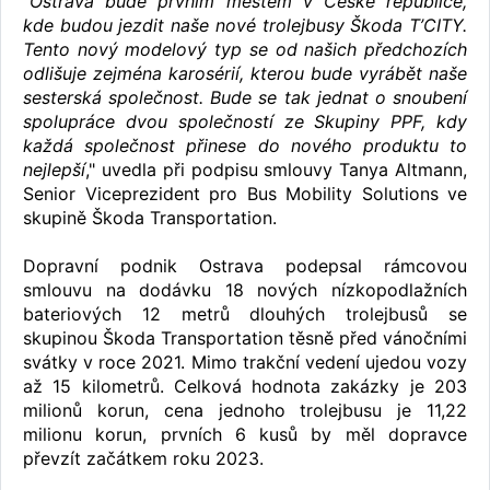
"
Ostrava bude prvním městem v České republice,
kde budou jezdit naše nové trolejbusy Škoda T’CITY.
Tento nový modelový typ se od našich předchozích
odlišuje zejména karosérií, kterou bude vyrábět naše
sesterská společnost. Bude se tak jednat o snoubení
spolupráce dvou společností ze Skupiny PPF, kdy
každá společnost přinese do nového produktu to
nejlepší
," uvedla při podpisu smlouvy Tanya Altmann,
Senior Viceprezident pro Bus Mobility Solutions ve
skupině Škoda Transportation.
Dopravní podnik Ostrava podepsal rámcovou
smlouvu na dodávku 18 nových nízkopodlažních
bateriových 12 metrů dlouhých trolejbusů se
skupinou Škoda Transportation těsně před vánočními
svátky v roce 2021. Mimo trakční vedení ujedou vozy
až 15 kilometrů. Celková hodnota zakázky je 203
milionů korun, cena jednoho trolejbusu je 11,22
milionu korun, prvních 6 kusů by měl dopravce
převzít začátkem roku 2023.