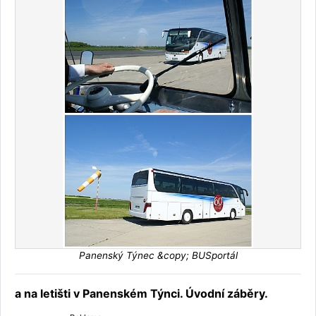
Panenský Týnec &copy; BUSportál
a na letišti v Panenském Týnci. Úvodní záběry.