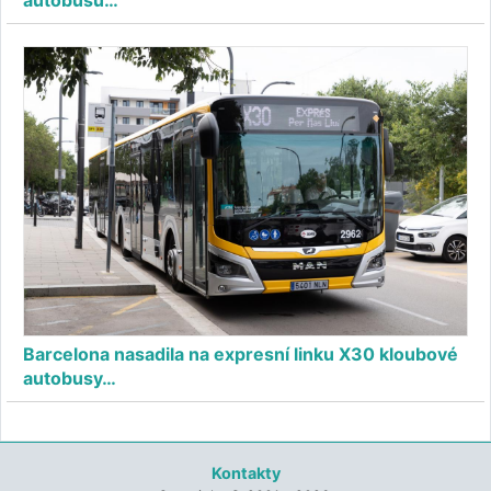
autobusů…
Barcelona nasadila na expresní linku X30 kloubové
autobusy…
Kontakty