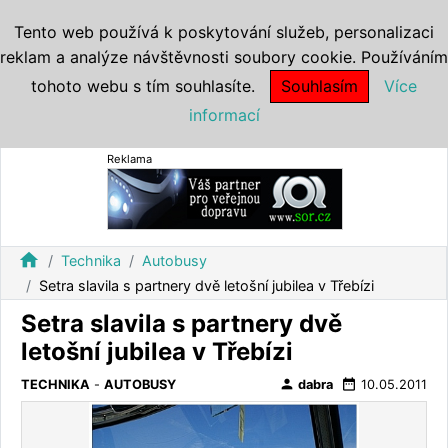
Tento web používá k poskytování služeb, personalizaci
reklam a analýze návštěvnosti soubory cookie. Používáním
tohoto webu s tím souhlasíte.
Souhlasím
Více
informací
Reklama
home
Technika
Autobusy
Setra slavila s partnery dvě letošní jubilea v Třebízi
Setra slavila s partnery dvě
letošní jubilea v Třebízi
person
date_range
TECHNIKA
-
AUTOBUSY
dabra
10.05.2011