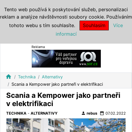
Tento web používá k poskytování služeb, personalizaci
reklam a analýze návštěvnosti soubory cookie. Používáním
tohoto webu s tím souhlasíte.
Souhlasím
Více
informací
Reklama
home
Technika
Alternativy
Scania a Kempower jako partneři v elektrifikaci
Scania a Kempower jako partneři
v elektrifikaci
person
date_range
TECHNIKA
-
ALTERNATIVY
rebus
07.02.2022