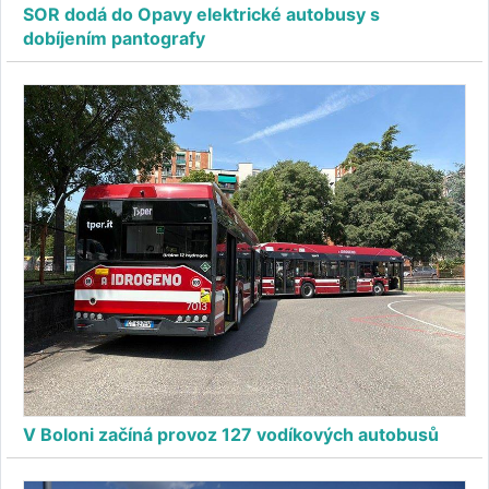
SOR dodá do Opavy elektrické autobusy s
dobíjením pantografy
V Boloni začíná provoz 127 vodíkových autobusů