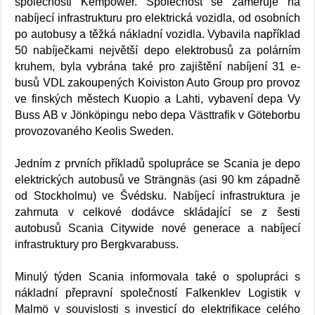
společnosti Kempower. Společnost se zaměřuje na
nabíjecí infrastrukturu pro elektrická vozidla, od osobních
po autobusy a těžká nákladní vozidla. Vybavila například
50 nabíječkami největší depo elektrobusů za polárním
kruhem, byla vybrána také pro zajištění nabíjení 31 e-
busů VDL zakoupených Koiviston Auto Group pro provoz
ve finských městech Kuopio a Lahti, vybavení depa Vy
Buss AB v Jönköpingu nebo depa Västtrafik v Göteborbu
provozovaného Keolis Sweden.
Jedním z prvních příkladů spolupráce se Scania je depo
elektrických autobusů ve Strängnäs (asi 90 km západně
od Stockholmu) ve Švédsku. Nabíjecí infrastruktura je
zahrnuta v celkové dodávce skládající se z šesti
autobusů Scania Citywide nové generace a nabíjecí
infrastruktury pro Bergkvarabuss.
Minulý týden Scania informovala také o spolupráci s
nákladní přepravní společností Falkenklev Logistik v
Malmö v souvislosti s investicí do elektrifikace celého