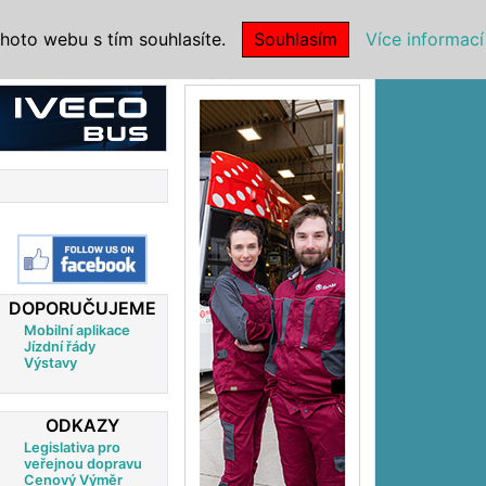
|
NSTITUCE
hoto webu s tím souhlasíte.
Souhlasím
Více informací
Reklama
DOPORUČUJEME
Mobilní aplikace
Jízdní řády
Výstavy
ODKAZY
Legislativa pro
veřejnou dopravu
Cenový Výměr