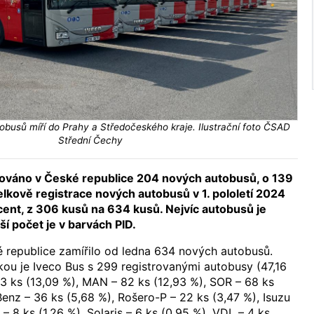
obusů míří do Prahy a Středočeského kraje. Ilustrační foto ČSAD
Střední Čechy
rováno v České republice 204 nových autobusů, o 139
elkově registrace nových autobusů v 1. pololetí 2024
cent, z 306 kusů na 634 kusů. Nejvíc autobusů je
ší počet je v barvách PID.
 republice zamířilo od ledna 634 nových autobusů.
ou je Iveco Bus s 299 registrovanými autobusy (47,16
 83 ks (13,09 %), MAN – 82 ks (12,93 %), SOR – 68 ks
enz – 36 ks (5,68 %), Rošero-P – 22 ks (3,47 %), Isuzu
r – 8 ks (1,26 %), Solaris – 6 ks (0,95 %), VDL – 4 ks