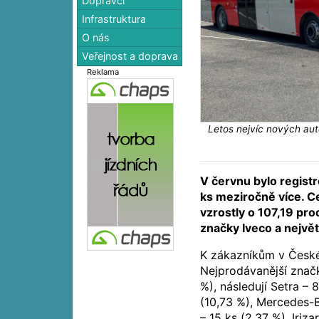
Dopravci
Infrastruktura
O nás
Veřejnost a doprava
Reklama
Letos nejvíc nových aut
V červnu bylo regist
ks meziročně více. C
vzrostly o 107,19 pro
značky Iveco a největ
K zákazníkům v České
Nejprodávanější značk
%), následují Setra –
(10,73 %), Mercedes-B
– 15 ks (2,37 %), Iriza