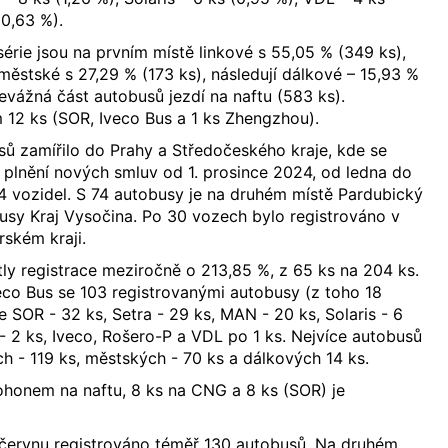
(0,63 %).
érie jsou na prvním místě linkové s 55,05 % (349 ks),
ěstské s 27,29 % (173 ks), následují dálkové – 15,93 %
 Převážná část autobusů jezdí na naftu (583 ks).
m 12 ks (SOR, Iveco Bus a 1 ks Zhengzhou).
ů zamířilo do Prahy a Středočeského kraje, kde se
a plnění nových smluv od 1. prosince 2024, od ledna do
4 vozidel. S 74 autobusy je na druhém místě Pardubický
busy Kraj Vysočina. Po 30 vozech bylo registrováno v
ském kraji.
ly registrace meziročně o 213,85 %, z 65 ks na 204 ks.
eco Bus se 103 registrovanými autobusy (z toho 18
e SOR - 32 ks, Setra - 29 ks, MAN - 20 ks, Solaris - 6
ar - 2 ks, Iveco, Rošero-P a VDL po 1 ks. Nejvíce autobusů
ch - 119 ks, městských - 70 ks a dálkových 14 ks.
pohonem na naftu, 8 ks na CNG a 8 ks (SOR) je
 červnu registrováno téměř 130 autobusů. Na druhém