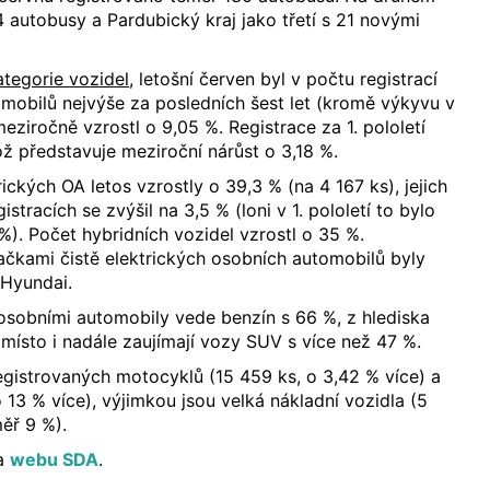
4 autobusy a Pardubický kraj jako třetí s 21 novými
ategorie vozidel
, letošní červen byl v počtu registrací
mobilů nejvýše za posledních šest let (kromě výkyvu v
ziročně vzrostl o 9,05 %. Registrace za 1. pololetí
ož představuje meziroční nárůst o 3,18 %.
rických OA letos vzrostly o 39,3 % (na 4 167 ks), jejich
stracích se zvýšil na 3,5 % (loni v 1. pololetí to bylo
 %). Počet hybridních vozidel vzrostl o 35 %.
čkami čistě elektrických osobních automobilů byly
 Hyundai.
osobními automobily vede benzín s 66 %, z hlediska
 místo i nadále zaujímají vozy SUV s více než 47 %.
egistrovaných motocyklů (15 459 ks, o 3,42 % více) a
 13 % více), výjimkou jsou velká nákladní vozidla (5
ěř 9 %).
na
webu SDA
.