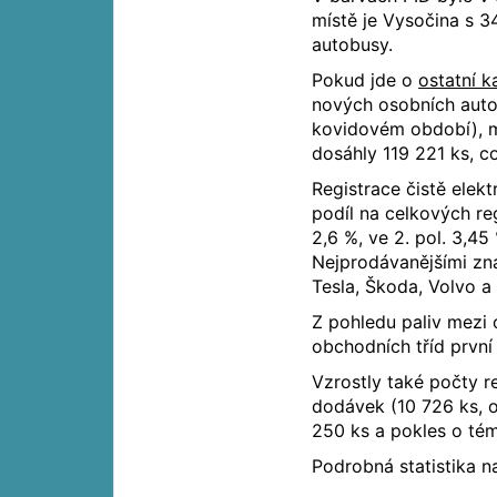
místě je Vysočina s 3
autobusy.
Pokud jde o
ostatní k
nových osobních auto
kovidovém období), me
dosáhly 119 221 ks, c
Registrace čistě elekt
podíl na celkových regi
2,6 %, ve 2. pol. 3,45
Nejprodávanějšími zna
Tesla, Škoda, Volvo a
Z pohledu paliv mezi 
obchodních tříd první
Vzrostly také počty r
dodávek (10 726 ks, o
250 ks a pokles o tém
Podrobná statistika 