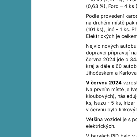
(0,63 %), Ford – 4 ks 
Podle provedení karos
na druhém místě pak m
(101 ks), jiné – 1 ks.
Elektrických je celke
Nejvíc nových autobus
dopravci připravují n
června 2024 jde o 34
kraj a dále s 60 auto
Jihočeském a Karlovar
V červnu 2024
vzrost
Na prvním místě je Iv
kloubových), následuj
ks, Isuzu - 5 ks, Iriz
v červnu bylo linkový
Většina vozidel je s 
elektrických.
V barvách PID bylo v