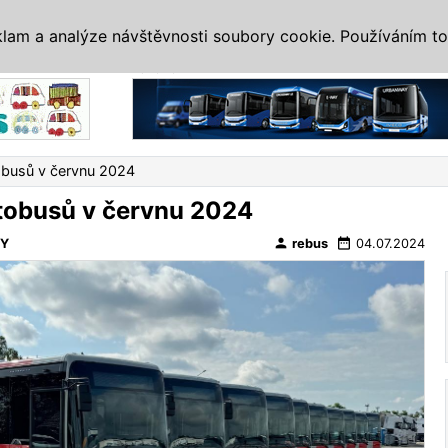
IS
ALTERNATIVY
VETERÁNI
SYSTÉMY
VELETRHY
AKCE
I
klam a analýze návštěvnosti soubory cookie. Používáním to
Reklama
obusů v červnu 2024
tobusů v červnu 2024
person
date_range
VY
rebus
04.07.2024