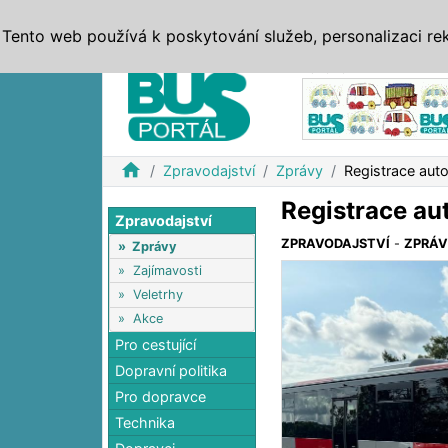
ZPRÁVY
JÍZDNÍ ŘÁDY
MHD, IDS
BUSY
SERV
Tento web používá k poskytování služeb, personalizaci re
Reklama
home
Zpravodajství
Zprávy
Registrace aut
Registrace au
Zpravodajství
ZPRAVODAJSTVÍ
-
ZPRÁ
»
Zprávy
»
Zajímavosti
»
Veletrhy
»
Akce
Pro cestující
Dopravní politika
Pro dopravce
Technika