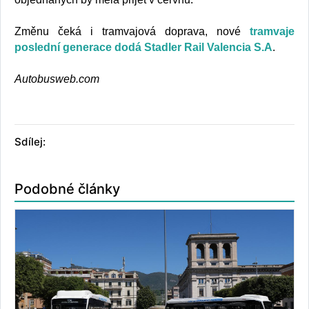
Změnu čeká i tramvajová doprava, nové
tramvaje
poslední generace dodá Stadler Rail Valencia S.A
.
Autobusweb.com
Sdílej:
Podobné články