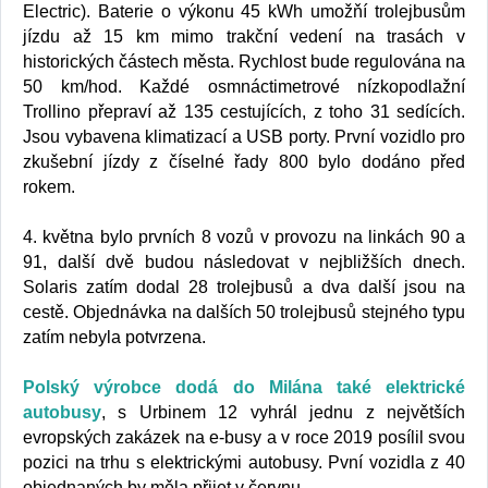
Electric). Baterie o výkonu 45 kWh umožňí trolejbusům
jízdu až 15 km mimo trakční vedení na trasách v
historických částech města. Rychlost bude regulována na
50 km/hod. Každé osmnáctimetrové nízkopodlažní
Trollino přepraví až 135 cestujících, z toho 31 sedících.
Jsou vybavena klimatizací a USB porty. První vozidlo pro
zkušební jízdy z číselné řady 800 bylo dodáno před
rokem.
4. května bylo prvních 8 vozů v provozu na linkách 90 a
91, další dvě budou následovat v nejbližších dnech.
Solaris zatím dodal 28 trolejbusů a dva další jsou na
cestě. Objednávka na dalších 50 trolejbusů stejného typu
zatím nebyla potvrzena.
Polský výrobce dodá do Milána také elektrické
autobusy
, s Urbinem 12 vyhrál jednu z největších
evropských zakázek na e-busy a v roce 2019 posílil svou
pozici na trhu s elektrickými autobusy. Pvní vozidla z 40
objednaných by měla přijet v červnu.