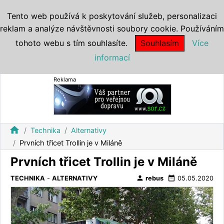
Tento web používá k poskytování služeb, personalizaci
reklam a analýze návštěvnosti soubory cookie. Používáním
tohoto webu s tím souhlasíte.
Souhlasím
Více
informací
Reklama
home
Technika
Alternativy
Prvních třicet Trollin je v Miláně
Prvních třicet Trollin je v Miláně
person
date_range
TECHNIKA
-
ALTERNATIVY
rebus
05.05.2020