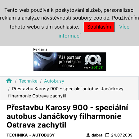
Tento web používá k poskytování služeb, personalizaci
reklam a analýze návštěvnosti soubory cookie. Používáním
tohoto webu s tím souhlasíte.
Souhlasím
Více
informací
Reklama
home
Technika
Autobusy
Přestavbu Karosy 900 - speciální autobus Janáčkovy
filharmonie Ostrava zachytil
Přestavbu Karosy 900 - speciální
autobus Janáčkovy filharmonie
Ostrava zachytil
person
date_range
TECHNIKA
-
AUTOBUSY
dabra
24.07.2009