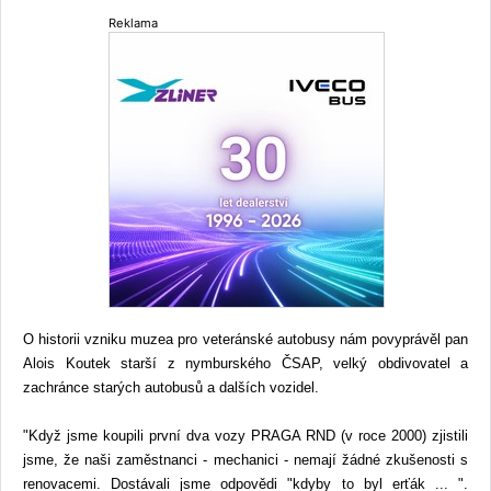
Reklama
O historii vzniku muzea pro veteránské autobusy nám povyprávěl pan
Alois Koutek starší z nymburského ČSAP, velký obdivovatel a
zachránce starých autobusů a dalších vozidel.
"Když jsme koupili první dva vozy PRAGA RND (v roce 2000) zjistili
jsme, že naši zaměstnanci - mechanici - nemají žádné zkušenosti s
renovacemi. Dostávali jsme odpovědi "kdyby to byl erťák ... ".