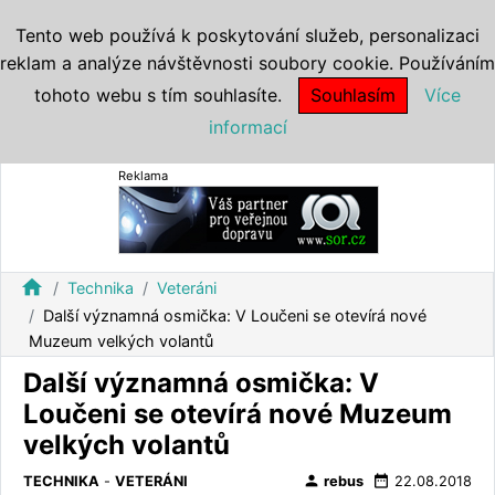
Tento web používá k poskytování služeb, personalizaci
reklam a analýze návštěvnosti soubory cookie. Používáním
tohoto webu s tím souhlasíte.
Souhlasím
Více
informací
Reklama
home
Technika
Veteráni
Další významná osmička: V Loučeni se otevírá nové
Muzeum velkých volantů
Další významná osmička: V
Loučeni se otevírá nové Muzeum
velkých volantů
person
date_range
TECHNIKA
-
VETERÁNI
rebus
22.08.2018