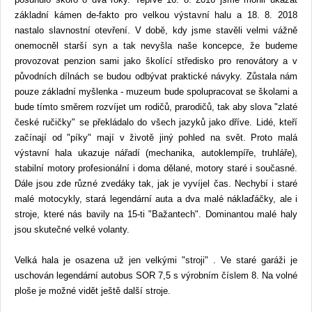
základní kámen de-fakto pro velkou výstavní halu a 18. 8. 2018
nastalo slavnostní otevření. V době, kdy jsme stavěli velmi vážně
onemocněl starší syn a tak nevyšla naše koncepce, že budeme
provozovat penzion sami jako školící středisko pro renovátory a v
původních dílnách se budou odbývat praktické návyky. Zůstala nám
pouze základní myšlenka - muzeum bude spolupracovat se školami a
bude tímto směrem rozvíjet um rodičů, prarodičů, tak aby slova "zlaté
české ručičky" se překládalo do všech jazyků jako dříve. Lidé, kteří
začínají od "píky" mají v životě jiný pohled na svět. Proto malá
výstavní hala ukazuje nářadí (mechanika, autoklempíře, truhláře),
stabilní motory profesionální i doma dělané, motory staré i současné.
Dále jsou zde různé zvedáky tak, jak je vyvíjel čas. Nechybí i staré
malé motocykly, stará legendární auta a dva malé náklaďáčky, ale i
stroje, které nás bavily na 15-ti "Bažantech". Dominantou malé haly
jsou skutečné velké volanty.
Velká hala je osazena už jen velkými "stroji" . Ve staré garáži je
uschován legendární autobus SOR 7,5 s výrobním číslem 8. Na volné
ploše je možné vidět ještě další stroje.