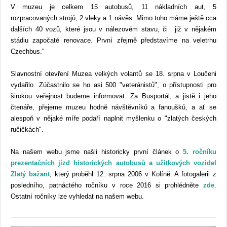
V muzeu je celkem 15 autobusů, 11 nákladních aut, 5
rozpracovaných strojů, 2 vleky a 1 návěs. Mimo toho máme ještě cca
dalších 40 vozů, které jsou v nálezovém stavu, či již v nějakém
stádiu započaté renovace. První zřejmě představíme na veletrhu
Czechbus."
Slavnostní otevření Muzea velkých volantů se 18. srpna v Loučeni
vydařilo. Zúčastnilo se ho asi 500 "veteránistů", o přístupnosti pro
širokou veřejnost budeme informovat. Za Busportál, a jistě i jeho
čtenáře, přejeme muzeu hodně návštěvníků a fanoušků, a ať se
alespoň v nějaké míře podaří naplnit myšlenku o "zlatých českých
ručičkách".
Na našem webu jsme našli historicky první článek o
5. ročníku
prezentačních jízd historických autobusů a užitkových vozidel
Zlatý bažant
, který proběhl 12. srpna 2006 v Kolíně. A fotogalerii z
posledního, patnáctého ročníku v roce 2016 si prohlédněte
zde
.
Ostatní ročníky lze vyhledat na našem webu.