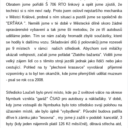
Obratem jsme pořídili Š 706 RTO linkový a opět jsme zjistili, že
technici si s ním neví rady. Proto jsem oslovil nejstaršího mechanika
v Městci Králové, probral s ním situaci a pustili jsme se společně do
"ERŤÁKA ". Neměli jsme v té době v Městecké dílně skoro žádné
opravárenské vybavení a tak jsme šli metodou, že ze tří autobusů
uděláme jeden. Tím se nám začaly hromadit zbylé součástky, které
se hodily k dalšímu vozu. Skladování dílů (i polovraků) jsme rozeseli
po 9 místech v rámci našich středisek. Abychom své miláčky
ukázali veřejnosti, začali jsme pořádat "Zlatého bažanta". Viděli jsme
velký zájem lidí co s těmito stroji jezdili jednak jako řidiči nebo jako
cestující. Pohled na ty "plechové krasavce" vyvolával příjemné
vzpomínky a to byl ten okamžik, kde jsme přemýšleli udělat muzeum
- psal se rok cca 2008.
Středisko Loučeň bylo první místo, kde po 2 světové válce na okrese
Nymburk vznikla "garáž" ČSAD pro autobusy a náklaďáky. V době,
kdy jsme vstoupili do Nymburka bylo toto středisko svoji polohou na
úžasném místě, ale bylo úplně "vybydlené". Původní budova patřila
dříve k zámku jako "lesovna" , my jsme ji zažili v podobě: kancelář, 3
byty (kdy jeden nájemník platil 126 Kč měsíčně), děravá střecha atd,