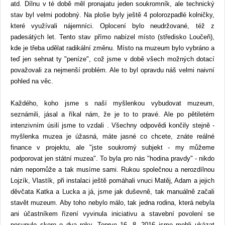
atd. Dílnu v té době měl pronajatu jeden soukromník, ale technický
stav byl velmi podobný. Na ploše byly ještě 4 polorozpadlé kolničky,
které využívali nájemníci. Oplocení bylo neudržované, též z
padesátých let. Tento stav přímo nabízel místo (středisko Loučeň),
kde je třeba udělat radikální změnu. Místo na muzeum bylo vybráno a
teď jen sehnat ty "peníze", což jsme v době všech možných dotací
považovali za nejmenší problém. Ale to byl opravdu náš velmi naivní
pohled na věc.
Každého, koho jsme s naší myšlenkou vybudovat muzeum,
seznámili, jásal a říkal nám, že je to to pravé. Ale po pětiletém
intenzivním úsilí jsme to vzdali . Všechny odpovědi končily stejně -
myšlenka muzea je úžasná, máte jasné co chcete, znáte reálné
finance v projektu, ale "jste soukromý subjekt - my můžeme
podporovat jen státní muzea". To byla pro nás "hodina pravdy" - nikdo
nám nepomůže a tak musíme sami. Rukou společnou a nerozdílnou
Lojzík, Vlastík, při instalaci ještě pomáhali vnuci Matěj, Adam a jejich
děvčata Katka a Lucka a já, jsme jak duševně, tak manuálně začali
stavět muzeum. Aby toho nebylo málo, tak jedna rodina, která nebyla
ani účastníkem řízení vyvinula iniciativu a stavební povolení se
posunulo skoro o dva roky. Teprve 16. 8. 2016 jsme mohli ukázat