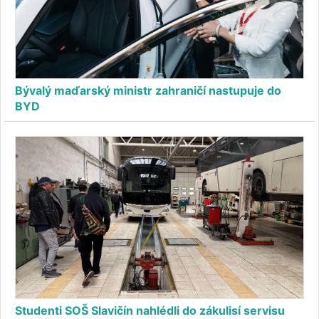
Bývalý maďarský ministr zahraničí nastupuje do
BYD
Studenti SOŠ Slavičín nahlédli do zákulisí servisu