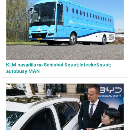
KLM nasadila na Schiphol &quot;letecké&quot;
autobusy MAN