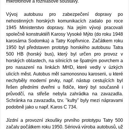
mikrofonové a rozhlasové soustavy.
Vývoj autobusu pro zabezpečení dopravy po
nehostinných horských komunikacích zadalo po roce
1945 Ministerstvo dopravy. Na jejím vývoji pracovali
společně konstruktéři Karosy Vysoké Mýto (do roku 1948
karosárna Sodomka) a Tatry Kopřivnice. Začátkem roku
1950 byl představen prototyp horského autobusu Tatra
500 HB (horský bus), který byl určen pro provoz v
horských oblastech, na silnicích se špatným povrchem a
pro nasazení na linkách MHD, které vedly v úzkých
ulicích měst. Autobus měl samonosnou karoserii, u které
nechyběly moderní prvky, např. nástup cestujících byl
řešen předními dveřmi u řidiče, který byl současně i
průvodčí, na střeše nebyla zahrádka na zavazadla.
Schránka na zavazadla, tzv. "kufry" byly mezi nápravami
podobně jako u např. Karos C 734.
Jízdní a provozní zkoušky prvního prototypu Tatry 500
začaly počátkem roku 1950. Sériová výroba autobusů, už