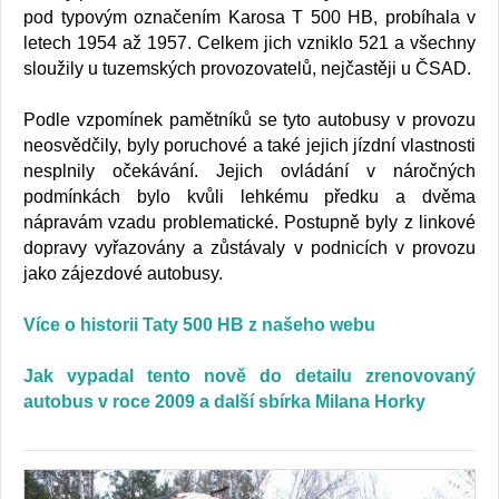
pod typovým označením Karosa T 500 HB, probíhala v
letech 1954 až 1957. Celkem jich vzniklo 521 a všechny
sloužily u tuzemských provozovatelů, nejčastěji u ČSAD.
Podle vzpomínek pamětníků se tyto autobusy v provozu
neosvědčily, byly poruchové a také jejich jízdní vlastnosti
nesplnily očekávání. Jejich ovládání v náročných
podmínkách bylo kvůli lehkému předku a dvěma
nápravám vzadu problematické. Postupně byly z linkové
dopravy vyřazovány a zůstávaly v podnicích v provozu
jako zájezdové autobusy.
Více o historii Taty 500 HB z našeho webu
Jak vypadal tento nově do detailu zrenovovaný
autobus v roce 2009 a další sbírka Milana Horky