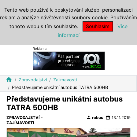
Tento web používá k poskytování služeb, personalizaci
reklam a analýze návštěvnosti soubory cookie. Používáním
tohoto webu s tím souhlasíte.
Souhlasím
Více
informací
Reklama
home
Zpravodajství
Zajímavosti
Představujeme unikátní autobus TATRA 500HB
Představujeme unikátní autobus
TATRA 500HB
person
date_range
ZPRAVODAJSTVÍ
-
rebus
13.11.2019
ZAJÍMAVOSTI