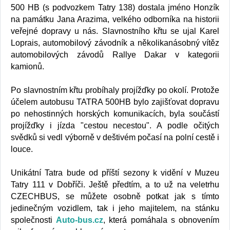
500 HB (s podvozkem Tatry 138) dostala jméno Honzík
na památku Jana Arazima, velkého odborníka na historii
veřejné dopravy u nás. Slavnostního křtu se ujal Karel
Loprais, automobilový závodník a několikanásobný vítěz
automobilových závodů Rallye Dakar v kategorii
kamionů.
Po slavnostním křtu probíhaly projížďky po okolí. Protože
účelem autobusu TATRA 500HB bylo zajišťovat dopravu
po nehostinných horských komunikacích, byla součástí
projížďky i jízda "cestou necestou". A podle očitých
svědků si vedl výborně v deštivém počasí na polní cestě i
louce.
Unikátní Tatra bude od příští sezony k vidění v Muzeu
Tatry 111 v Dobříči. Ještě předtím, a to už na veletrhu
CZECHBUS, se můžete osobně potkat jak s tímto
jedinečným vozidlem, tak i jeho majitelem, na stánku
společnosti
Auto-bus.cz
, která pomáhala s obnovením