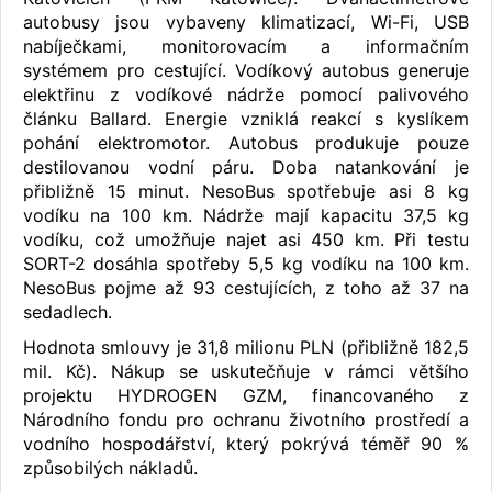
autobusy jsou vybaveny klimatizací, Wi-Fi, USB
nabíječkami, monitorovacím a informačním
systémem pro cestující. Vodíkový autobus generuje
elektřinu z vodíkové nádrže pomocí palivového
článku Ballard. Energie vzniklá reakcí s kyslíkem
pohání elektromotor. Autobus produkuje pouze
destilovanou vodní páru. Doba natankování je
přibližně 15 minut. NesoBus spotřebuje asi 8 kg
vodíku na 100 km. Nádrže mají kapacitu 37,5 kg
vodíku, což umožňuje najet asi 450 km. Při testu
SORT-2 dosáhla spotřeby 5,5 kg vodíku na 100 km.
NesoBus pojme až 93 cestujících, z toho až 37 na
sedadlech.
Hodnota smlouvy je 31,8 milionu PLN (přibližně 182,5
mil. Kč). Nákup se uskutečňuje v rámci většího
projektu HYDROGEN GZM, financovaného z
Národního fondu pro ochranu životního prostředí a
vodního hospodářství, který pokrývá téměř 90 %
způsobilých nákladů.