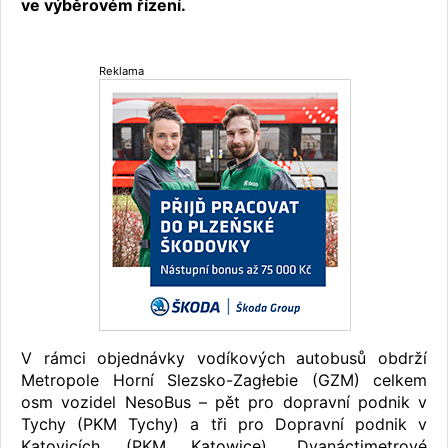
ve výběrovém řízení.
Reklama
V rámci objednávky vodíkových autobusů obdrží
Metropole Horní Slezsko-Zagłebie (GZM) celkem
osm vozidel NesoBus – pět pro dopravní podnik v
Tychy (PKM Tychy) a tři pro Dopravní podnik v
Katovicích (PKM Katowice). Dvanáctimetrové