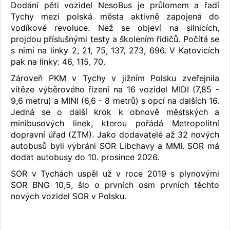
Dodání pěti vozidel NesoBus je průlomem a řadí
Tychy mezi polská města aktivně zapojená do
vodíkové revoluce. Než se objeví na silnicích,
projdou příslušnými testy a školením řidičů. Počítá se
s nimi na linky 2, 21, 75, 137, 273, 696. V Katovicích
pak na linky: 46, 115, 70.
Zároveň PKM v Tychy v jižním Polsku zveřejnila
vítěze výběrového řízení na 16 vozidel MIDI (7,85 -
9,6 metru) a MINI (6,6 - 8 metrů) s opcí na dalších 16.
Jedná se o další krok k obnově městských a
minibusových linek, kterou pořádá Metropolitní
dopravní úřad (ZTM). Jako dodavatelé až 32 nových
autobusů byli vybráni SOR Libchavy a MMI. SOR má
dodat autobusy do 10. prosince 2026.
SOR v Tychách uspěl už v roce 2019 s plynovými
SOR BNG 10,5, šlo o prvních osm prvních těchto
nových vozidel SOR v Polsku.