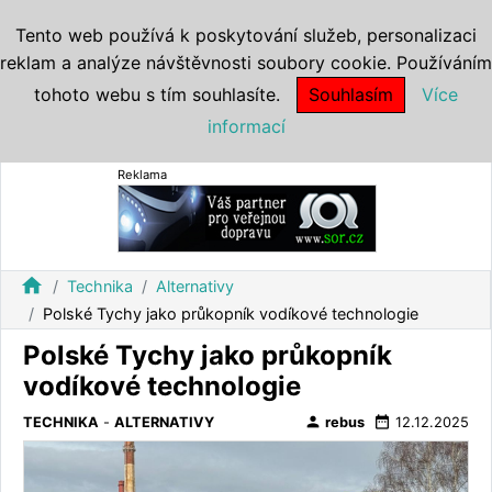
Tento web používá k poskytování služeb, personalizaci
reklam a analýze návštěvnosti soubory cookie. Používáním
tohoto webu s tím souhlasíte.
Souhlasím
Více
informací
Reklama
home
Technika
Alternativy
Polské Tychy jako průkopník vodíkové technologie
Polské Tychy jako průkopník
vodíkové technologie
person
date_range
TECHNIKA
-
ALTERNATIVY
rebus
12.12.2025