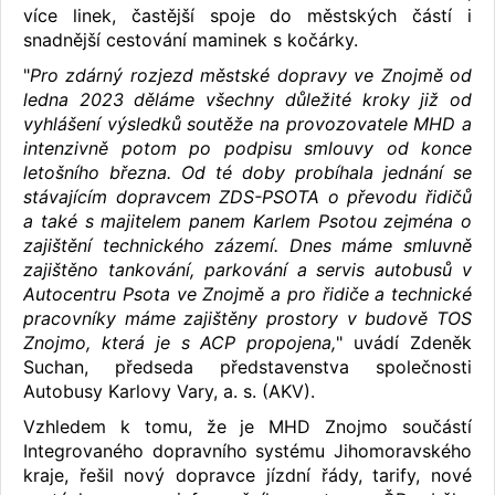
více linek, častější spoje do městských částí i
snadnější cestování maminek s kočárky.
"
Pro zdárný rozjezd městské dopravy ve Znojmě od
ledna 2023 děláme všechny důležité kroky již od
vyhlášení výsledků soutěže na provozovatele MHD a
intenzivně potom po podpisu smlouvy od konce
letošního března. Od té doby probíhala jednání se
stávajícím dopravcem ZDS-PSOTA o převodu řidičů
a také s majitelem panem Karlem Psotou zejména o
zajištění technického zázemí. Dnes máme smluvně
zajištěno tankování, parkování a servis autobusů v
Autocentru Psota ve Znojmě a pro řidiče a technické
pracovníky máme zajištěny prostory v budově TOS
Znojmo, která je s ACP propojena,
" uvádí Zdeněk
Suchan, předseda představenstva společnosti
Autobusy Karlovy Vary, a. s. (AKV).
Vzhledem k tomu, že je MHD Znojmo součástí
Integrovaného dopravního systému Jihomoravského
kraje, řešil nový dopravce jízdní řády, tarify, nové