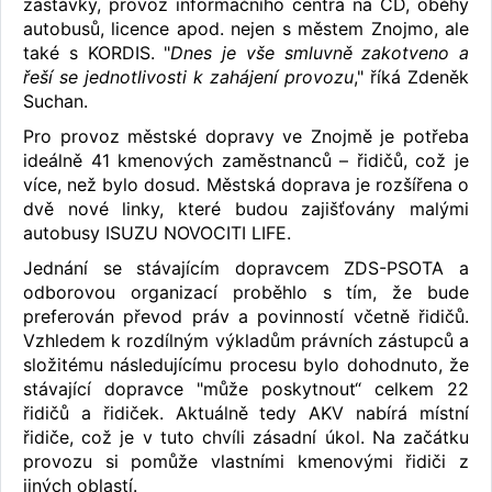
zastávky, provoz informačního centra na ČD, oběhy
autobusů, licence apod. nejen s městem Znojmo, ale
také s KORDIS. "
Dnes je vše smluvně zakotveno a
řeší se jednotlivosti k zahájení provozu
," říká Zdeněk
Suchan.
Pro provoz městské dopravy ve Znojmě je potřeba
ideálně 41 kmenových zaměstnanců – řidičů, což je
více, než bylo dosud. Městská doprava je rozšířena o
dvě nové linky, které budou zajišťovány malými
autobusy ISUZU NOVOCITI LIFE.
Jednání se stávajícím dopravcem ZDS-PSOTA a
odborovou organizací proběhlo s tím, že bude
preferován převod práv a povinností včetně řidičů.
Vzhledem k rozdílným výkladům právních zástupců a
složitému následujícímu procesu bylo dohodnuto, že
stávající dopravce "může poskytnout“ celkem 22
řidičů a řidiček. Aktuálně tedy AKV nabírá místní
řidiče, což je v tuto chvíli zásadní úkol. Na začátku
provozu si pomůže vlastními kmenovými řidiči z
jiných oblastí.