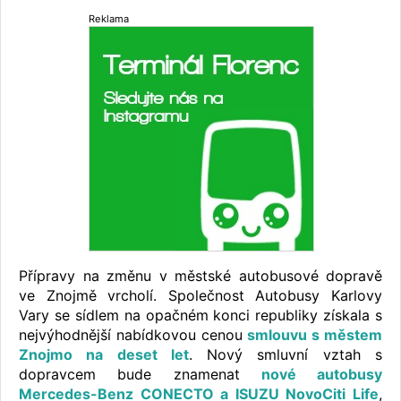
Reklama
Přípravy na změnu v městské autobusové dopravě
ve Znojmě vrcholí. Společnost Autobusy Karlovy
Vary se sídlem na opačném konci republiky získala s
nejvýhodnější nabídkovou cenou
smlouvu s městem
Znojmo na deset let
. Nový smluvní vztah s
dopravcem bude znamenat
nové autobusy
Mercedes-Benz CONECTO a ISUZU NovoCiti Life
,