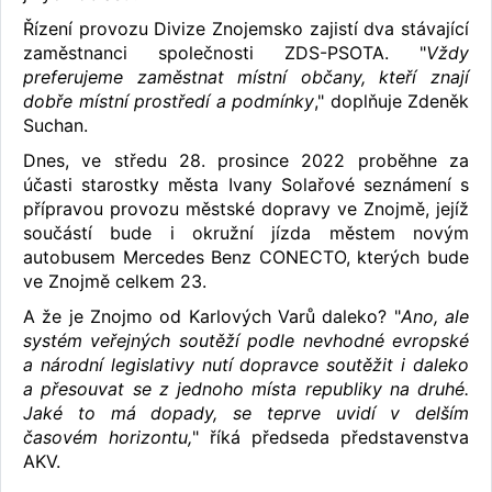
Řízení provozu Divize Znojemsko zajistí dva stávající
zaměstnanci společnosti ZDS-PSOTA. "
Vždy
preferujeme zaměstnat místní občany, kteří znají
dobře místní prostředí a podmínky
," doplňuje Zdeněk
Suchan.
Dnes, ve středu 28. prosince 2022 proběhne za
účasti starostky města Ivany Solařové seznámení s
přípravou provozu městské dopravy ve Znojmě, jejíž
součástí bude i okružní jízda městem novým
autobusem Mercedes Benz CONECTO, kterých bude
ve Znojmě celkem 23.
A že je Znojmo od Karlových Varů daleko? "
Ano, ale
systém veřejných soutěží podle nevhodné evropské
a národní legislativy nutí dopravce soutěžit i daleko
a přesouvat se z jednoho místa republiky na druhé.
Jaké to má dopady, se teprve uvidí v delším
časovém horizontu,
" říká předseda představenstva
AKV.