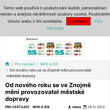
Tento web používá k poskytování služeb, personalizaci
reklam a analýze návštěvnosti soubory cookie. Používáním
tohoto webu s tím souhlasíte.
Souhlasím
Více
informací
Reklama
home
Pro cestující
MHD a IDS
Od nového roku se ve Znojmě mění provozovatel
městské dopravy
Od nového roku se ve Znojmě
mění provozovatel městské
dopravy
person
date_range
PRO CESTUJÍCÍ
-
MHD A IDS
rebus
28.12.2022