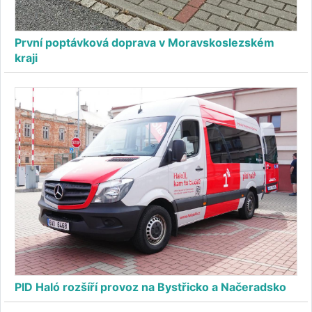
První poptávková doprava v Moravskoslezském
kraji
PID Haló rozšíří provoz na Bystřicko a Načeradsko