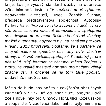
kraje, kde je vysoký standard služby na dopravce
základním požadavkem. "
V současné době vybíráme
dodavatele autobusů
," uvedl Zdeněk Suchan,
předseda představenstva společnosti Autobusy
Karlovy Vary. "
Pokud se týká zázemí a řidičů je pro
nás zcela zásadní navázat komunikaci a spolupráci
se stávajícím dopravcem. Řešíme konkrétně všechny
možné alternativy, abychom byli na zahájení provozu
v lednu 2023 připraveni. Doufáme, že s partnery ve
Znojmě najdeme společné cíle, aby byly všechny
strany, a hlavně cestující, spokojeni. Podstatný je pro
nás také úzký kontakt se zástupci města Znojmo. I
proto, že kvalitě městské dopravy pro občany věnují
značné úsilí a chceme se na tom také podílet
,"
dodává Zdeněk Suchan.
Město do budoucna počítá s navýšením obslužných
kilometrů o 57 %. Již od ledna 2023 přibydou dvě
zcela nové linky pro Cínovou Horu, ulici Koželužskou
a koupaliště. V zadávací dokumentaci byly mimo jiné