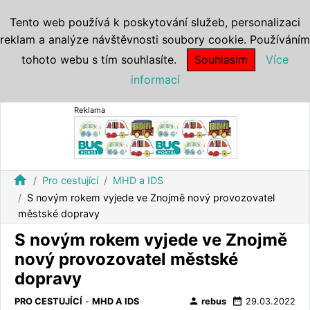
Tento web používá k poskytování služeb, personalizaci
reklam a analýze návštěvnosti soubory cookie. Používáním
tohoto webu s tím souhlasíte.
Souhlasím
Více
informací
Reklama
home
Pro cestující
MHD a IDS
S novým rokem vyjede ve Znojmě nový provozovatel
městské dopravy
S novým rokem vyjede ve Znojmě
nový provozovatel městské
dopravy
person
date_range
PRO CESTUJÍCÍ
-
MHD A IDS
rebus
29.03.2022