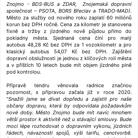
Znojmo - BDS-BUS a ZDAR, Znojemská dopravní
společnost – PSOTA, BORS Břeclav a TRADO-MAD).
Město za služby od nového roku zaplatí 60 miliónů
korun bez DPH ročně. Cena za kilometr je stanovena
fixně a tržby z jízdného nově půjdou přímo do
pokladny města. Sjednaná cena činí pro malý
autobus 48,28 Kč bez DPH za 1 vozokilometr a pro
klasický autobus 54,07 Kč bez DPH. Zajištění
dopravní obslužnosti je jednou z klíčových rolí města
a v příštích 10 letech bude mít objem jízdného plně
pod kontrolou.
Přípravě tendru věnovala radnice značnou
pozornost, s přípravou začala již v roce 2020.
"
Snažili jsme se dívat dopředu a zajistit pro naše
občany dopravu, která by odpovídala požadavkům
nové doby. Město Znojmo bude mít navíc mnohem
větší prostor k aktivitě než u stávající smlouvy. Bude
moci lépe rozhodovat o dopravním výkonu, jízdních
řádech, návaznosti spojů, výši tarifu, cenotvorbě.