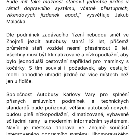
Bude mít také možnost stanovit jednotné jízdné v
rámci dopravního systému, včetně přestupních,
víkendových jízdenek apod
.,“ vysvětluje Jakub
Malačka.
Dle podmínek zadávacího řízení nebudou smět ve
Znojmě jezdit autobusy starší 12 let, přičemž
průměrné stáří vozidel nesmí přesáhnout 9 let.
Všechny musí být klimatizované a nízkopodlažní, aby
bylo jednodušší cestování například pro maminky s
kočárky. S tím souvisí i požadavek, aby cestující
mohli pohodlně uhradit jízdné na více místech než
jen u řidiče.
Společnost Autobusy Karlovy Vary pro splnění
přísných smluvních podmínek a technických
standardů bude pořizovat většinu autobusů nových,
budou plně nízkopodlažní, klimatizované, vybavené
sčítacími rámy a moderním informačním systémem.
Navíc je městská doprava ve Znojmě součástí
integrovaného dopravního systému Jihomoravského