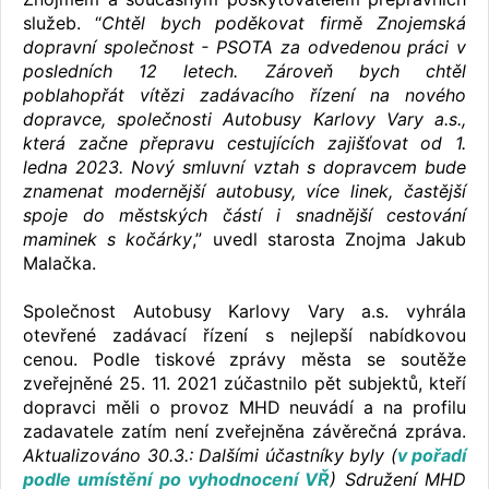
služeb. “
Chtěl bych poděkovat firmě Znojemská
dopravní společnost - PSOTA za odvedenou práci v
posledních 12 letech. Zároveň bych chtěl
poblahopřát vítězi zadávacího řízení na nového
dopravce, společnosti Autobusy Karlovy Vary a.s.,
která začne přepravu cestujících zajišťovat od 1.
ledna 2023. Nový smluvní vztah s dopravcem bude
znamenat modernější autobusy, více linek, častější
spoje do městských částí i snadnější cestování
maminek s kočárky
,” uvedl starosta Znojma Jakub
Malačka.
Společnost Autobusy Karlovy Vary a.s. vyhrála
otevřené zadávací řízení s nejlepší nabídkovou
cenou. Podle tiskové zprávy města se soutěže
zveřejněné 25. 11. 2021 zúčastnilo pět subjektů, kteří
dopravci měli o provoz MHD neuvádí a na profilu
zadavatele zatím není zveřejněna závěrečná zpráva.
Aktualizováno 30.3.: Dalšími účastníky byly (
v pořadí
podle umístění po vyhodnocení VŘ
) Sdružení MHD