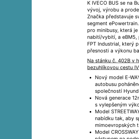
K IVECO BUS se na Bus
vývoj, výrobu a prode
Značka představuje sv
segment ePowertrain. 
pro minibusy, která j
nabití/vybití, a eBM5,
FPT Industrial, který
přesnosti a výkonu ba
Na stánku č. 402B v h
bezuhlíkovou cestu IV
Nový model E-WAY
autobusu poháněné
společností Hyun
Nová generace 12m
s vylepšeným výko
Model STREETWAY 
nabídku tak, aby s
mimoevropských t
Model CROSSWAY L
nástupem na podpo