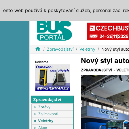
ZPRÁVY
JÍZDNÍ ŘÁDY
MHD, IDS
BUSY
SERV
Tento web používá k poskytování služeb, personalizaci re
Reklama
home
Zpravodajství
Veletrhy
Nový styl au
Nový styl au
Reklama
ZPRAVODAJSTVÍ
-
VELET
Zpravodajství
»
Zprávy
»
Zajímavosti
»
Veletrhy
»
Akce