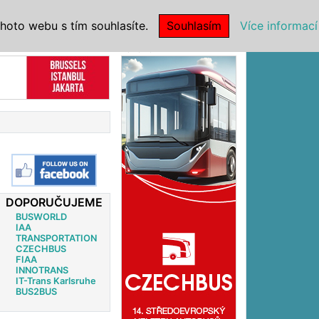
|
NSTITUCE
hoto webu s tím souhlasíte.
Souhlasím
Více informací
Reklama
DOPORUČUJEME
BUSWORLD
IAA
TRANSPORTATION
CZECHBUS
FIAA
INNOTRANS
IT-Trans Karlsruhe
BUS2BUS