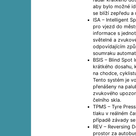
aby bylo možné ide
se blíží zepředu a
ISA – Intelligent 
pro vjezd do městs
informace s jednot
světelné a zvukové
odpovídajícím způ
soumraku automati
BSIS – Blind Spot 
krátkého dosahu, k
na chodce, cyklistu
Tento systém je vo
přenášeny na palu
zvukového upozorn
čelního skla.
TPMS – Tyre Press
tlaku v reálném ča
případě závady se 
REV – Reversing De
prostor za autobus