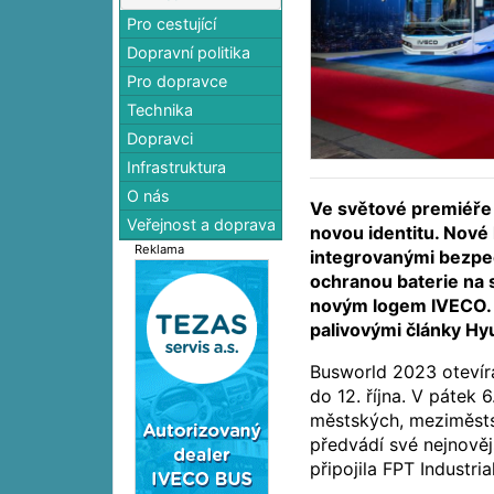
Pro cestující
Dopravní politika
Pro dopravce
Technika
Dopravci
Infrastruktura
O nás
Ve světové premiéře
Veřejnost a doprava
novou identitu. Nové 
Reklama
integrovanými bezpe
ochranou baterie na 
novým logem IVECO. 
palivovými články Hy
Busworld 2023 otevírá
do 12. října. V pátek 
městských, meziměsts
předvádí své nejnověj
připojila FPT Industria