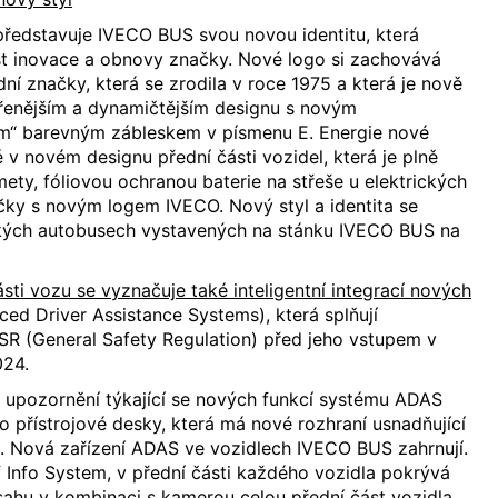
představuje IVECO BUS svou novou identitu, která
t inovace a obnovy značky. Nové logo si zachovává
ní značky, která se zrodila v roce 1975 a která je nově
vřenějším a dynamičtějším designu s novým
m“ barevným zábleskem v písmenu E. Energie nové
é v novém designu přední části vozidel, která je plně
ty, fóliovou ochranou baterie na střeše u elektrických
čky s novým logem IVECO. Nový styl a identita se
žkých autobusech vystavených na stánku IVECO BUS na
sti vozu se vyznačuje také inteligentní integrací nových
ed Driver Assistance Systems), která splňují
SR (General Safety Regulation) před jeho vstupem v
024.
á upozornění týkající se nových funkcí systému ADAS
o přístrojové desky, která má nové rozhraní usnadňující
e. Nová zařízení ADAS ve vozidlech IVECO BUS zahrnují.
 Info System, v přední části každého vozidla pokrývá
sahu v kombinaci s kamerou celou přední část vozidla,