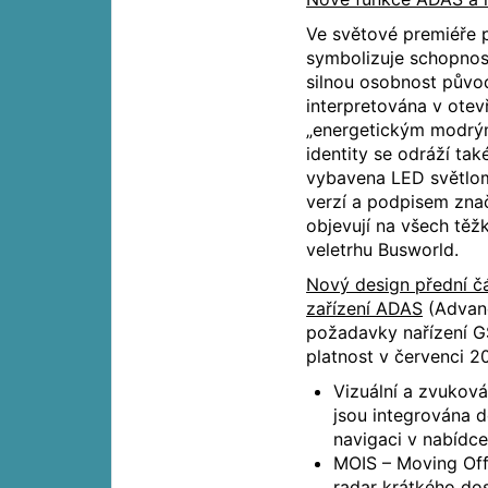
Ve světové premiéře 
symbolizuje schopnos
silnou osobnost původ
interpretována v ote
„energetickým modrý
identity se odráží tak
vybavena LED světlome
verzí a podpisem zna
objevují na všech tě
veletrhu Busworld.
Nový design přední čá
zařízení ADAS
(Advanc
požadavky nařízení G
platnost v červenci 2
Vizuální a zvukov
jsou integrována d
navigaci v nabídc
MOIS – Moving Off
radar krátkého do