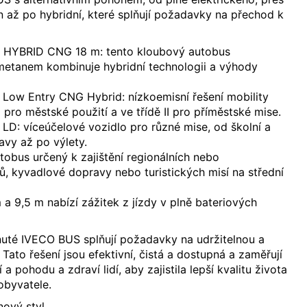
 až po hybridní, které splňují požadavky na přechod k
YBRID CNG 18 m: tento kloubový autobus
ometanem kombinuje hybridní technologii a výhody
w Entry CNG Hybrid: nízkoemisní řešení mobility
 pro městské použití a ve třídě II pro příměstské mise.
: víceúčelové vozidlo pro různé mise, od školní a
vy až po výlety.
obus určený k zajištění regionálních nebo
jů, kyvadlové dopravy nebo turistických misí na střední
 9,5 m nabízí zážitek z jízdy v plně bateriových
nuté IVECO BUS splňují požadavky na udržitelnou a
Tato řešení jsou efektivní, čistá a dostupná a zaměřují
 a pohodu a zdraví lidí, aby zajistila lepší kvalitu života
 obyvatele.
ový styl