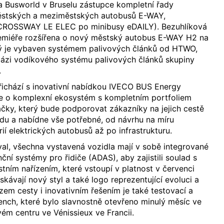
 Busworld v Bruselu zástupce kompletní řady
městských a meziměstských autobusů E-WAY,
ROSSWAY LE ELEC po minibusy eDAILY). Bezuhlíková
remiéře rozšířena o nový městský autobus E-WAY H2 na
ý je vybaven systémem palivových článků od HTWO,
ázi vodíkového systému palivových článků skupiny
.
řichází s inovativní nabídkou IVECO BUS Energy
Jde o komplexní ekosystém s kompletním portfoliem
čky, který bude podporovat zákazníky na jejich cestě
du a nabídne vše potřebné, od návrhu na míru
ií elektrických autobusů až po infrastrukturu.
val, všechna vystavená vozidla mají v sobě integrované
ční systémy pro řidiče (ADAS), aby zajistili soulad s
ím nařízením, které vstoupí v platnost v červenci
kávají nový styl a také logo reprezentující evoluci a
em cesty i inovativním řešením je také testovací a
Bench, které bylo slavnostně otevřeno minulý měsíc ve
m centru ve Vénissieux ve Francii.