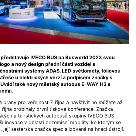
 představuje IVECO BUS na Busworld 2023 svou
logo a nový design přední části vozidel s
čnostními systémy ADAS, LED světlomety, fóliovou
střeše u elektrických verzí a podpisem značky s
Uvádí také nový městský autobus E-WAY H2 s
undai.
 brány pro veřejnost 7. října a navštívit ho můžete až
6. října probíhaly první tiskové konference. Značka
kých a turistických autobusů skupiny IVECO BUS
ší inovace v oblasti bezemisní mobility, ke kterým se
l, její sesterská značka specializovaná na hnací ústrojí.