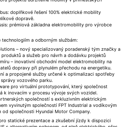
bus: doplňkové řešení 100% elektrické mobility
uhlíkové dopravě.
sis: prémiová základna elektromobility pro výrobce
 technologiím a odborným službám:
olutions – nový specializovaný poradenský tým značky a
o produktů a služeb pro návrh a dodávku projektů
 míru – inovativní obchodní model elektromobility na
telů dopravy při plynulém přechodu na energetiku.
ní a propojené služby určené k optimalizaci spotřeby
 správy vozového parku.
ware pro virtuální prototypování, který společnost
 k inovacím v procesu vývoje svých vozidel.
tnerských společností s exkluzivním elektrickým
em vyvinutým společností FPT Industrial a vodíkovým
m od společnosti Hyundai Motor Company.
pro statické prezentace a zkušební jízdy k dispozici
S s alternativním pohonem, od plně elektrického, přes