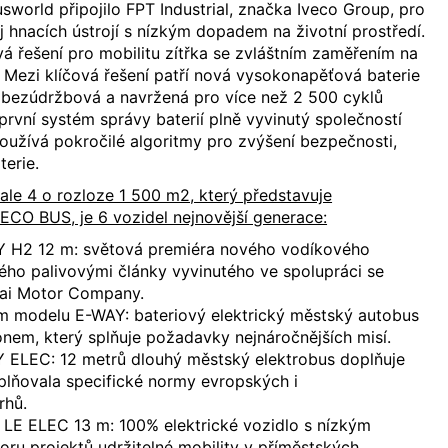
world připojilo FPT Industrial, značka Iveco Group, pro
j hnacích ústrojí s nízkým dopadem na životní prostředí.
á řešení pro mobilitu zítřka se zvláštním zaměřením na
Mezi klíčová řešení patří nová vysokonapěťová baterie
e bezúdržbová a navržená pro více než 2 500 cyklů
 první systém správy baterií plně vyvinutý společností
 používá pokročilé algoritmy pro zvýšení bezpečnosti,
terie.
ale 4 o rozloze 1 500 m2, který představuje
ECO BUS, je 6 vozidel nejnovější generace:
 H2 12 m: světová premiéra nového vodíkového
ho palivovými články vyvinutého ve spolupráci se
dai Motor Company.
 modelu E-WAY: bateriový elektrický městský autobus
nem, který splňuje požadavky nejnáročnějších misí.
ELEC: 12 metrů dlouhý městský elektrobus doplňuje
plňovala specifické normy evropských i
rhů.
E ELEC 13 m: 100% elektrické vozidlo s nízkým
ru projektů udržitelné mobility v příměstských