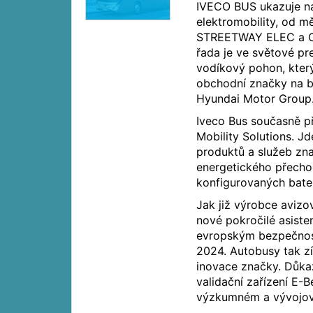
IVECO BUS ukazuje na
elektromobility, od 
STREETWAY ELEC a C
řada je ve světové p
vodíkový pohon, kter
obchodní značky na b
Hyundai Motor Group
Iveco Bus současně p
Mobility Solutions. 
produktů a služeb zna
energetického přecho
konfigurovaných bater
Jak již výrobce avizo
nové pokročilé asisten
evropským bezpečnostn
2024. Autobusy tak zís
inovace značky. Důkaz
validační zařízení E-
výzkumném a vývojové