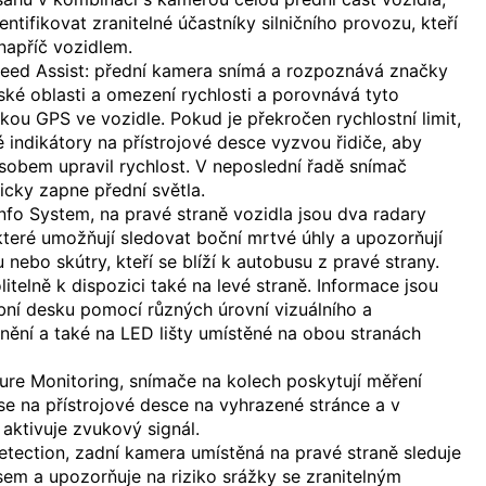
ntifikovat zranitelné účastníky silničního provozu, kteří
 napříč vozidlem.
Speed Assist: přední kamera snímá a rozpoznává značky
ké oblasti a omezení rychlosti a porovnává tyto
kou GPS ve vozidle. Pokud je překročen rychlostní limit,
 indikátory na přístrojové desce vyzvou řidiče, aby
sobem upravil rychlost. V neposlední řadě snímač
cky zapne přední světla.
Info System, na pravé straně vozidla jsou dva radary
teré umožňují sledovat boční mrtvé úhly a upozorňují
 nebo skútry, kteří se blíží k autobusu z pravé strany.
litelně k dispozici také na levé straně. Informace jsou
bní desku pomocí různých úrovní vizuálního a
ění a také na LED lišty umístěné na obou stranách
ure Monitoring, snímače na kolech poskytují měření
se na přístrojové desce na vyhrazené stránce a v
aktivuje zvukový signál.
tection, zadní kamera umístěná na pravé straně sleduje
em a upozorňuje na riziko srážky se zranitelným