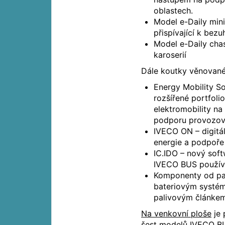
oblastech.
Model e-Daily mini
přispívající k bez
Model e-Daily chas
karoserií
Dále koutky věnované
Energy Mobility S
rozšířené portfoli
elektromobility na
podporu provozova
IVECO ON – digitál
energie a podpoře
IC.IDO – nový soft
IVECO BUS používá
Komponenty od par
bateriovým systém
palivovým článke
Na venkovní ploše
je 
šest modelů IVECO BU