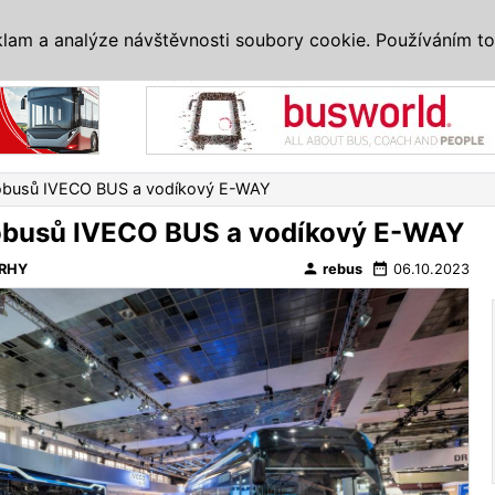
IS
ALTERNATIVY
VETERÁNI
SYSTÉMY
VELETRHY
AKCE
I
klam a analýze návštěvnosti soubory cookie. Používáním to
Reklama
tobusů IVECO BUS a vodíkový E-WAY
tobusů IVECO BUS a vodíkový E-WAY
person
date_range
RHY
rebus
06.10.2023