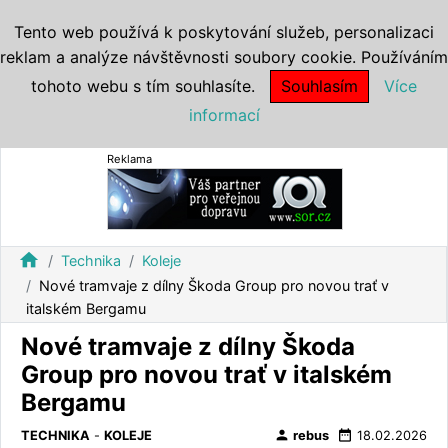
Tento web používá k poskytování služeb, personalizaci
reklam a analýze návštěvnosti soubory cookie. Používáním
tohoto webu s tím souhlasíte.
Souhlasím
Více
informací
Reklama
home
Technika
Koleje
Nové tramvaje z dílny Škoda Group pro novou trať v
italském Bergamu
Nové tramvaje z dílny Škoda
Group pro novou trať v italském
Bergamu
person
date_range
TECHNIKA
-
KOLEJE
rebus
18.02.2026