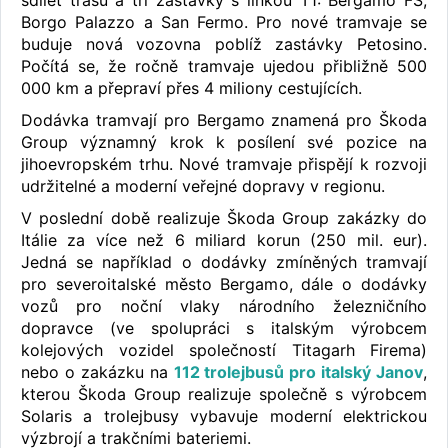
Borgo Palazzo a San Fermo. Pro nové tramvaje se
buduje nová vozovna poblíž zastávky Petosino.
Počítá se, že ročně tramvaje ujedou přibližně 500
000 km a přepraví přes 4 miliony cestujících.
Dodávka tramvají pro Bergamo znamená pro Škoda
Group významný krok k posílení své pozice na
jihoevropském trhu. Nové tramvaje přispějí k rozvoji
udržitelné a moderní veřejné dopravy v regionu.
V poslední době realizuje Škoda Group zakázky do
Itálie za více než 6 miliard korun (250 mil. eur).
Jedná se například o dodávky zmíněných tramvají
pro severoitalské město Bergamo, dále o dodávky
vozů pro noční vlaky národního železničního
dopravce (ve spolupráci s italským výrobcem
kolejových vozidel společností Titagarh Firema)
nebo o zakázku na
112 trolejbusů pro italský Janov
,
kterou Škoda Group realizuje společně s výrobcem
Solaris a trolejbusy vybavuje moderní elektrickou
výzbrojí a trakčními bateriemi.