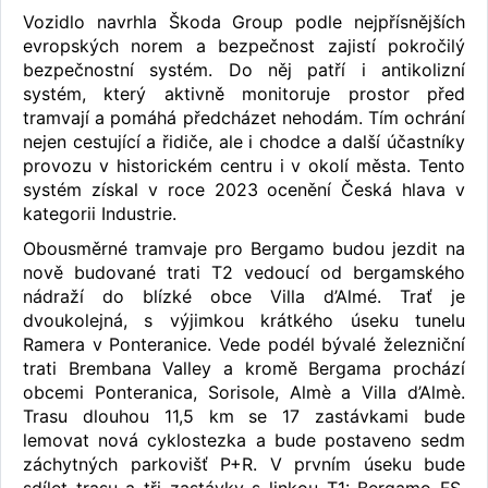
Vozidlo navrhla Škoda Group podle nejpřísnějších
evropských norem a bezpečnost zajistí pokročilý
bezpečnostní systém. Do něj patří i antikolizní
systém, který aktivně monitoruje prostor před
tramvají a pomáhá předcházet nehodám. Tím ochrání
nejen cestující a řidiče, ale i chodce a další účastníky
provozu v historickém centru i v okolí města. Tento
systém získal v roce 2023 ocenění Česká hlava v
kategorii Industrie.
Obousměrné tramvaje pro Bergamo budou jezdit na
nově budované trati T2 vedoucí od bergamského
nádraží do blízké obce Villa d’Almé. Trať je
dvoukolejná, s výjimkou krátkého úseku tunelu
Ramera v Ponteranice. Vede podél bývalé železniční
trati Brembana Valley a kromě Bergama prochází
obcemi Ponteranica, Sorisole, Almè a Villa d’Almè.
Trasu dlouhou 11,5 km se 17 zastávkami bude
lemovat nová cyklostezka a bude postaveno sedm
záchytných parkovišť P+R. V prvním úseku bude
sdílet trasu a tři zastávky s linkou T1: Bergamo FS,