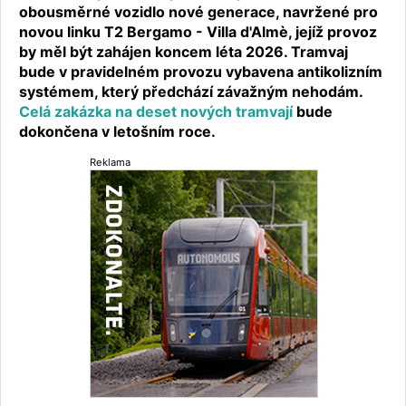
obousměrné vozidlo nové generace, navržené pro
novou linku T2 Bergamo - Villa d'Almè, jejíž provoz
by měl být zahájen koncem léta 2026. Tramvaj
bude v pravidelném provozu vybavena antikolizním
systémem, který předchází závažným nehodám.
Celá zakázka na deset nových tramvají
bude
dokončena v letošním roce.
Reklama