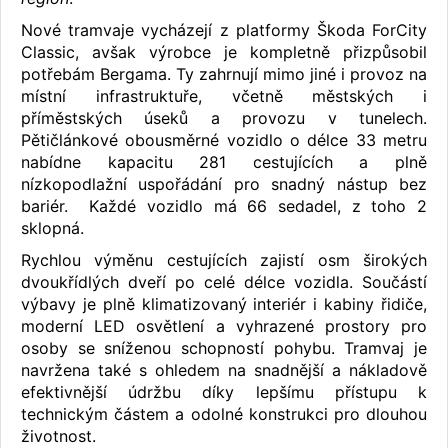
Nové tramvaje vycházejí z platformy Škoda ForCity
Classic, avšak výrobce je kompletně přizpůsobil
potřebám Bergama. Ty zahrnují mimo jiné i provoz na
místní infrastruktuře, včetně městských i
příměstských úseků a provozu v tunelech.
Pětičlánkové obousměrné vozidlo o délce 33 metru
nabídne kapacitu 281 cestujících a plně
nízkopodlažní uspořádání pro snadný nástup bez
bariér. Každé vozidlo má 66 sedadel, z toho 2
sklopná.
Rychlou výměnu cestujících zajistí osm širokých
dvoukřídlých dveří po celé délce vozidla. Součástí
výbavy je plně klimatizovaný interiér i kabiny řidiče,
moderní LED osvětlení a vyhrazené prostory pro
osoby se sníženou schopností pohybu. Tramvaj je
navržena také s ohledem na snadnější a nákladově
efektivnější údržbu díky lepšímu přístupu k
technickým částem a odolné konstrukci pro dlouhou
životnost.