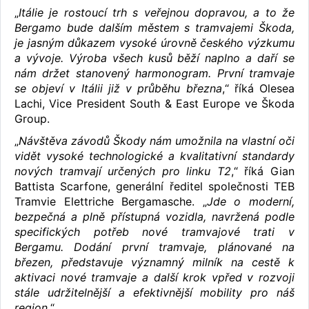
„
Itálie je rostoucí trh s veřejnou dopravou, a to že
Bergamo bude dalším městem s tramvajemi Škoda,
je jasným důkazem vysoké úrovně českého výzkumu
a vývoje. Výroba všech kusů běží naplno a daří se
nám držet stanovený harmonogram. První tramvaje
se objeví v Itálii již v průběhu března
,“ říká Olesea
Lachi, Vice President South & East Europe ve Škoda
Group.
„
Návštěva závodů Škody nám umožnila na vlastní oči
vidět vysoké technologické a kvalitativní standardy
nových tramvají určených pro linku T2
,“ říká Gian
Battista Scarfone, generální ředitel společnosti TEB
Tramvie Elettriche Bergamasche. „
Jde o moderní,
bezpečná a plně přístupná vozidla, navržená podle
specifických potřeb nové tramvajové trati v
Bergamu. Dodání první tramvaje, plánované na
březen, představuje významný milník na cestě k
aktivaci nové tramvaje a další krok vpřed v rozvoji
stále udržitelnější a efektivnější mobility pro náš
region
.“