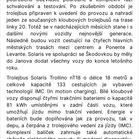
schvalování a testování. Po zkušebním období je
trolejbus připraven k uvedení do provozu a nahradí
jeden ze současných kloubových trolejbusů na trase
linky 20. Totéž se v nadcházejících měsících stane i s
dalšími novými vozidly nejnovější generace.
Následně budou vozit cestující na čtyřech hlavních
městských trasách mezi centrem a Ponente a
Levante. Solaris ve spolupráci se Škodovkou by měly
do Janova dodat všechny vozy do konce letošního
roku.
Trolejbus Solaris Trollino nT18 o délce 18 metrů a
celkové kapacitě 133 cestujících je vybaven
technologií IMC (In motion charging). Bílé kloubové
vozy disponují čtyřmi trakčními bateriemi o kapacitě
81 kWh umístěnými v zadní části vozu, které
umožňují jízdu mimo trakční vedení. Energie v
bateriích bude doplňována jak za provozu, tak v
depu, a čerpána z trolejového vedení za jízdy (IMC).
Komplexní balíček zahrnuje také automatické
sběrače elektrického proudu či moderní diagnostiku.