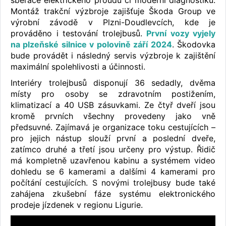
Montáž trakční výzbroje zajišťuje Škoda Group ve
výrobní závodě v Plzni-Doudlevcích, kde je
prováděno i testování trolejbusů.
První vozy vyjely
na plzeňské silnice v polovině září 2024
. Škodovka
bude provádět i následný servis výzbroje k zajištění
maximální spolehlivosti a účinnosti.
Interiéry trolejbusů disponují 36 sedadly, dvěma
místy pro osoby se zdravotním postižením,
klimatizací a 40 USB zásuvkami. Ze čtyř dveří jsou
kromě prvních všechny provedeny jako vně
předsuvné. Zajímavá je organizace toku cestujících –
pro jejich nástup slouží první a poslední dveře,
zatímco druhé a třetí jsou určeny pro výstup. Řidič
má kompletně uzavřenou kabinu a systémem video
dohledu se 6 kamerami a dalšími 4 kamerami pro
počítání cestujících. S novými trolejbusy bude také
zahájena zkušební fáze systému elektronického
prodeje jízdenek v regionu Ligurie.