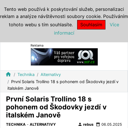
Tento web používá k poskytování služeb, personalizaci
reklam a analýze návštěvnosti soubory cookie. Používáním
tohoto webu s tím souhlasíte.
Souhlasím
Více
informací
Reklama
home
Technika
Alternativy
První Solaris Trollino 18 s pohonem od Škodovky jezdí v
italském Janově
První Solaris Trollino 18 s
pohonem od Škodovky jezdí v
italském Janově
person
date_range
TECHNIKA
-
ALTERNATIVY
rebus
06.05.2025