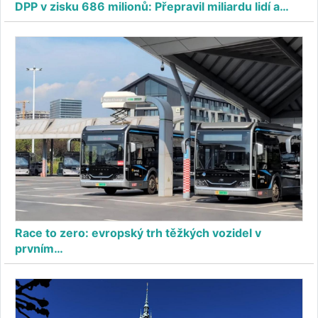
DPP v zisku 686 milionů: Přepravil miliardu lidí a…
Race to zero: evropský trh těžkých vozidel v
prvním…