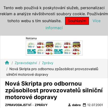
Tento web používá k poskytování služeb, personalizaci
reklam a analýze návštěvnosti soubory cookie. Používáním
tohoto webu s tím souhlasíte.
Souhlasím
Více
informací
Reklama
home
Zpravodajství
Zprávy
Nová Skripta pro odbornou způsobilost provozovatelů
silniční motorové dopravy
Nová Skripta pro odbornou
způsobilost provozovatelů silniční
motorové dopravy
person
date_range
ZPRAVODAJSTVÍ
-
ZPRÁVY
dabra
12.07.2001