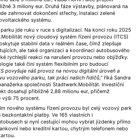
ližně 3 miliony eur. Druhá fáze výstavby, plánovaná na
de zahrnovat dokončení střechy, instalaci zelené
otovoltaického systému.
parku jde ruku v ruce s digitalizací. Na konci roku 2025
.Mobilität nový cloudový systém řízení provozu (ITCS)
oskytuje stabilní data v reálném čase, čímž zlepšuje
tujících, ale také organizaci a koordinaci autobusového
é rychlejší reakci na narušení provozu nebo objížďky.
ogie také činí systém flexibilním pro budoucí
S povyšuje náš provoz na novou digitální úroveň a
vu vozového parku, tak práci našich řidičů
,“ říká Sandra
anažerka společnosti Stadtwerk.Mobilität. Investiční
kt dosahují přibližně 2,88 milionu eur, přičemž
e výši 75 procent.
m nového systému řízení provozu byl celý vozový park
bezkontaktní platby. Ve 165 vlastních i
obusech si nyní cestující mohou vybrat jízdenky přímo
 bankovní nebo kreditní kartou, chytrým telefonem nebo
artou.