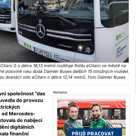
taro G o délce 18,13 metrů rozšiřuje flotilu eCitaro ve městě na
hé polovině roku dodá Daimler Buses dalších 15 totožných vozidel.
zu dvanáct sólo eCitaro o délce 12,14 metrů. Foto Daimler Buses
Reklama
ní společnost "das
 uvedla do provozu
trických
ů od Mercedes-
tovala do nabíjecí
ění digitálních
kala finanční