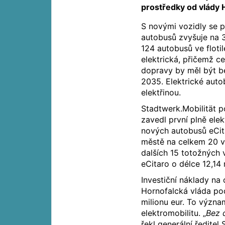
prostředky od vlády H
S novými vozidly se p
autobusů zvyšuje na 
124 autobusů ve flotil
elektrická, přičemž c
dopravy by měl být b
2035. Elektrické aut
elektřinou.
Stadtwerk.Mobilität 
zavedl první plně ele
nových autobusů eCita
městě na celkem 20 v
dalších 15 totožných 
eCitaro o délce 12,14
Investiční náklady na
Hornofalcká vláda pod
milionu eur. To výz
elektromobilitu. „
Bez 
řekl generální ředitel