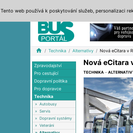
ZPRÁVY
JÍZDNÍ ŘÁDY
MHD, IDS
BUSY
SERV
Tento web používá k poskytování služeb, personalizaci re
Reklama
home
Technika
Alternativy
Nová eCitara v 
Nová eCitara 
Zpravodajství
TECHNIKA
-
ALTERNATIV
Pro cestující
Dopravní politika
Pro dopravce
Technika
»
Autobusy
»
Servis
»
Dopravní systémy
»
Veteráni
»
Alternativy