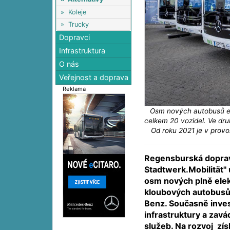
»
Koleje
»
Trucky
Dopravci
Infrastruktura
O nás
Veřejnost a doprava
Reklama
Osm nových autobusů eCi
celkem 20 vozidel. Ve dru
Od roku 2021 je v provo
Regensburská doprav
Stadtwerk.Mobilität"
osm nových plně elek
kloubových autobus
Benz. Současně inves
infrastruktury a zavád
služeb. Na rozvoj zís