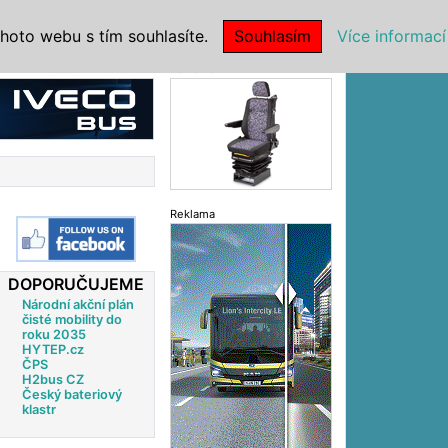
|
NSTITUCE
hoto webu s tím souhlasíte.
Souhlasím
Více informací
Reklama
Reklama
DOPORUČUJEME
Národní akční plán
čisté mobility do
roku 2035
HYTEP.cz
ČPS
H2bus CZ
Český bateriový
klastr