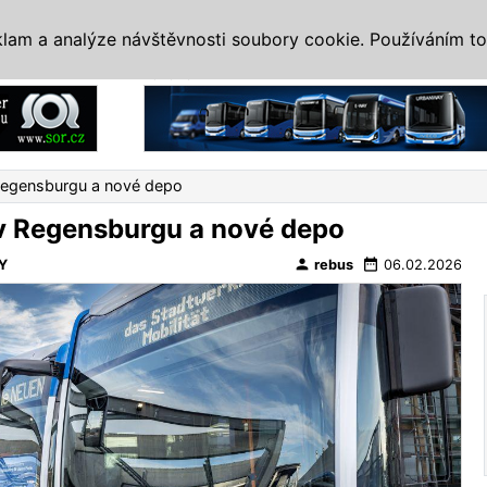
IS
ALTERNATIVY
VETERÁNI
SYSTÉMY
VELETRHY
AKCE
I
klam a analýze návštěvnosti soubory cookie. Používáním to
Reklama
Regensburgu a nové depo
v Regensburgu a nové depo
person
date_range
Y
rebus
06.02.2026