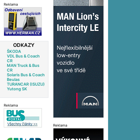
Reklama
ODKAZY
ŠKODA
VDL Bus & Coach
CR
MAN Truck & Bus
CR
Solaris Bus & Coach
Beulas
TURANCAR (ISUZU)
Yutong SK
Reklama
Reklama