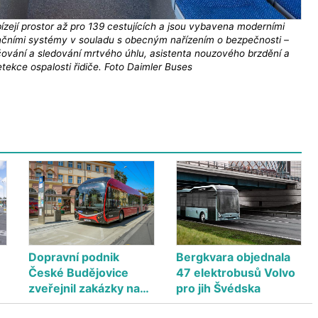
ízejí prostor až pro 139 cestujících a jsou vybavena moderními
nčními systémy v souladu s obecným nařízením o bezpečnosti –
ování a sledování mrtvého úhlu, asistenta nouzového brzdění a
etekce ospalosti řidiče. Foto Daimler Buses
Dopravní podnik
Bergkvara objednala
České Budějovice
47 elektrobusů Volvo
zveřejnil zakázky na…
pro jih Švédska