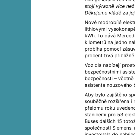
stojí výrazně více ne
Děkujeme vládě za jej
Nové modrobílé elekt
lithiovými vysokona
kWh. To dává Mercede
kilometrů na jedno nab
probíhá pomocí zásuv
procent trvá přibližn
Vozidla nabízejí pros
bezpečnostními asist
bezpečnosti – včetně 
asistenta nouzového b
Aby bylo zajištěno sp
souběžně rozšířena i 
přelomu roku uvedeno
stanicemi pro 53 elek
Buses dalších 15 toto
společností Siemens,
investovala do nabíjec