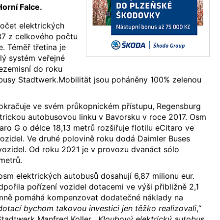
orní Falce.
očet elektrických
37 z celkového počtu
e. Téměř třetina je
elý systém veřejné
ezemisní do roku
obusy Stadtwerk.Mobilität jsou poháněny 100% zelenou
pokračuje ve svém průkopnickém přístupu, Regensburg
ktrickou autobusovou linku v Bavorsku v roce 2017. Osm
ro G o délce 18,13 metrů rozšiřuje flotilu eCitaro ve
ozidel. Ve druhé polovině roku dodá Daimler Buses
vozidel. Od roku 2021 je v provozu dvanáct sólo
 metrů.
 osm elektrických autobusů dosahují 6,87 milionu eur.
pořila pořízení vozidel dotacemi ve výši přibližně 2,1
namně pomáhá kompenzovat dodatečné náklady na
dotací bychom takovou investici jen těžko realizovali
,“
 Stadtwerk Manfred Koller. „
Kloubový elektrický autobus