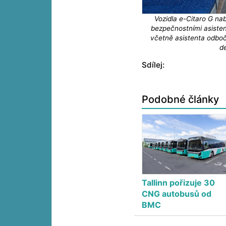
Vozidla e-Citaro G nab
bezpečnostními asiste
včetně asistenta odboč
d
Sdílej:
Podobné články
Tallinn pořizuje 30
CNG autobusů od
BMC