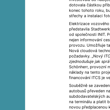
dotovala částkou přib
konec tohoto roku, bu
střechy a instalaci f
Elektrizace vozového 
představila Stadtwerk
od společnosti INIT. P
nejen informování ces
provozu. Umožňuje tak
Nová cloudová technol
požadavky. „
Nový ITC
zjednodušuje jak sprá
Schönherr, provozní m
náklady na tento proje
financování ITCS je v
Souběžně se zavedení
autobusů převeden na 
subdodavatelských aut
na terminálu a platit
novou předplacenou k