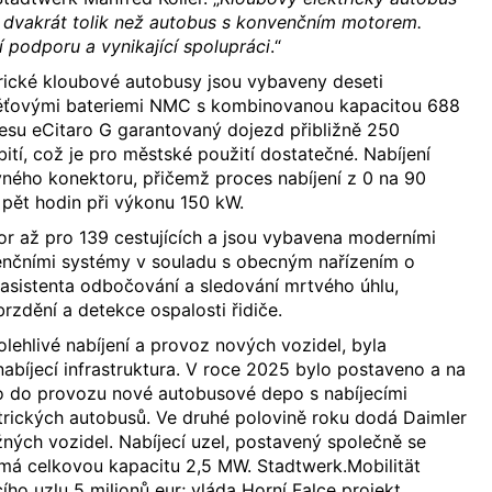
ž dvakrát tolik než autobus s konvenčním motorem.
í podporu a vynikající spolupráci
.“
rické kloubové autobusy jsou vybaveny deseti
pěťovými bateriemi NMC s kombinovanou kapacitou 688
su eCitaro G garantovaný dojezd přibližně 250
ití, což je pro městské použití dostatečné. Nabíjení
ného konektoru, přičemž proces nabíjení z 0 na 90
ě pět hodin při výkonu 150 kW.
tor až pro 139 cestujících a jsou vybavena moderními
enčními systémy v souladu s obecným nařízením o
asistenta odbočování a sledování mrtvého úhlu,
rzdění a detekce ospalosti řidiče.
olehlivé nabíjení a provoz nových vozidel, byla
nabíjecí infrastruktura. V roce 2025 bylo postaveno a na
 do provozu nové autobusové depo s nabíjecími
trických autobusů. Ve druhé polovině roku dodá Daimler
žných vozidel. Nabíjecí uzel, postavený společně se
 má celkovou kapacitu 2,5 MW. Stadtwerk.Mobilität
ího uzlu 5 milionů eur; vláda Horní Falce projekt