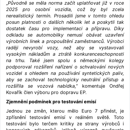
„
Původně se měla norma začít uplatňovat již v roce
2025 pro osobní vozidla, což by byl zcela
nerealistický termín. Prosadili jsme v tomto ohledu
posun platnosti o dalších několik let a poskytli tak
dostatek času pro implementaci a přípravu. Díky
odkladu se automobilky nemusí obávat uzavření
výrobních linek a propouštění zaměstnanců. Výrobci
raději nevyrobí vozy, než aby se vystavovali
vysokým nákladům a ztrátě konkurenceschopnosti
na trhu. Také jsem spolu s německými kolegy
podporoval rozšíření nařízení o schvalování nových
vozidel s ohledem na používání syntetických paliv,
aby se zachoval technologicky neutrální přístup a
rozšířila se vozová nabídka,
“ komentuje Ondřej
Kovařík člen výboru pro dopravu EP.
Zjemnění podmínek pro testování emisí
Jednou ze změn, kterou mělo Euro 7 přinést, je
zpřísnění testování emisí v reálném světě. Toto
testování bylo terčem kritiky ze strany výrobců i
koncových zákazníků, jelikož výrazně zvyšovalo