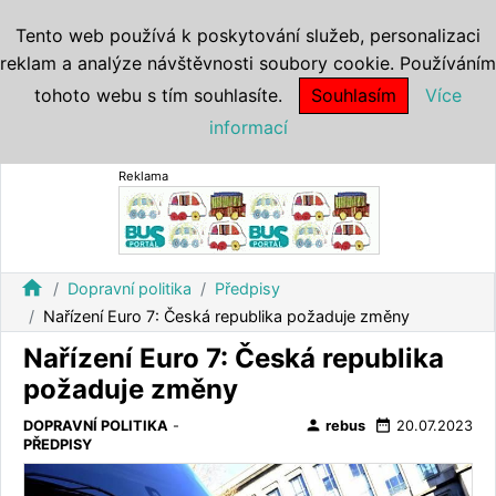
Tento web používá k poskytování služeb, personalizaci
reklam a analýze návštěvnosti soubory cookie. Používáním
tohoto webu s tím souhlasíte.
Souhlasím
Více
informací
Reklama
home
Dopravní politika
Předpisy
Nařízení Euro 7: Česká republika požaduje změny
Nařízení Euro 7: Česká republika
požaduje změny
person
date_range
DOPRAVNÍ POLITIKA
-
rebus
20.07.2023
PŘEDPISY