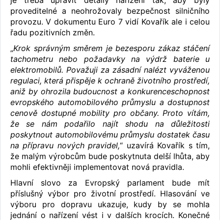
proveditelné a neohrožovaly bezpečnost silničního
provozu. V dokumentu Euro 7 vidí Kovařík ale i celou
řadu pozitivních změn.
„
Krok správným směrem je bezesporu zákaz stáčení
tachometru nebo požadavky na výdrž baterie u
elektromobilů. Považuji za zásadní nalézt vyváženou
regulaci, která přispěje k ochraně životního prostředí,
aniž by ohrozila budoucnost a konkurenceschopnost
evropského automobilového průmyslu a dostupnost
cenově dostupné mobility pro občany. Proto vítám,
že se nám podařilo najít shodu na důležitosti
poskytnout automobilovému průmyslu dostatek času
na přípravu nových pravidel,
“ uzavírá Kovařík s tím,
že malým výrobcům bude poskytnuta delší lhůta, aby
mohli efektivněji implementovat nová pravidla.
Hlavní slovo za Evropský parlament bude mít
příslušný výbor pro životní prostředí. Hlasování ve
výboru pro dopravu ukazuje, kudy by se mohla
jednání o nařízení vést i v dalších krocích. Konečné