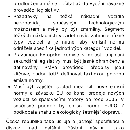
prodloužen a má se počítat až do vydání návazné
prováděcí legislativy.
Požadavky na těžká nákladní vozidla
neodpovídají současným technologickým
možnostem a měly by být zmírněny. Segment
těžkých nákladních vozidel navíc zahrnuje různé
typy vozidel a je nutné, aby emisní norma
odrážela specifika jednotlivých kategorií vozidel.
Pravomoci Evropské komise v oblasti přijímání
sekundární legislativy musí být jasně ohraničeny a
definovány. Právě prováděcí předpisy jsou
klíčové, budou totiž definovat faktickou podobu
emisní normy.
Musí být zajištěn soulad mezi cíli nové emisní
normy a závazku EU ke konci prodeje nových
vozidel se spalovacími motory po roce 2035. V
současné podobě by emisní norma EURO 7
podkopala snahu o ekologicky šetrnější dopravu.
Česká republika také usiluje o jasnější specifikaci a
diskuzi nad dalšími částmi návrhu. Jako