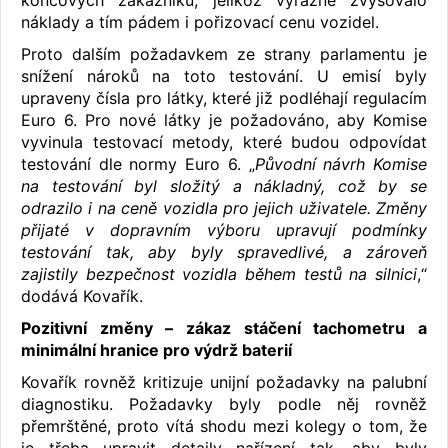
náklady a tím pádem i pořizovací cenu vozidel.
Proto dalším požadavkem ze strany parlamentu je
snížení nároků na toto testování. U emisí byly
upraveny čísla pro látky, které již podléhají regulacím
Euro 6. Pro nové látky je požadováno, aby Komise
vyvinula testovací metody, které budou odpovídat
testování dle normy Euro 6. „
Původní návrh Komise
na testování byl složitý a nákladný, což by se
odrazilo i na ceně vozidla pro jejich uživatele. Změny
přijaté v dopravním výboru upravují podmínky
testování tak, aby byly spravedlivé, a zároveň
zajistily bezpečnost vozidla během testů na silnici
,“
dodává Kovařík.
Pozitivní změny – zákaz stáčení tachometru a
minimální hranice pro výdrž baterií
Kovařík rovněž kritizuje unijní požadavky na palubní
diagnostiku. Požadavky byly podle něj rovněž
přemrštěné, proto vítá shodu mezi kolegy o tom, že
je třeba upravit detaily nařízení tak, aby byly