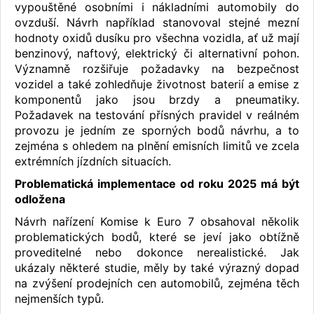
vypouštěné osobními i nákladními automobily do
ovzduší. Návrh například stanovoval stejné mezní
hodnoty oxidů dusíku pro všechna vozidla, ať už mají
benzinový, naftový, elektrický či alternativní pohon.
Významně rozšiřuje požadavky na bezpečnost
vozidel a také zohledňuje životnost baterií a emise z
komponentů jako jsou brzdy a pneumatiky.
Požadavek na testování přísných pravidel v reálném
provozu je jedním ze sporných bodů návrhu, a to
zejména s ohledem na plnění emisních limitů ve zcela
extrémních jízdních situacích.
Problematická implementace od roku 2025 má být
odložena
Návrh nařízení Komise k Euro 7 obsahoval několik
problematických bodů, které se jeví jako obtížně
proveditelné nebo dokonce nerealistické. Jak
ukázaly některé studie, měly by také výrazný dopad
na zvýšení prodejních cen automobilů, zejména těch
nejmenších typů.