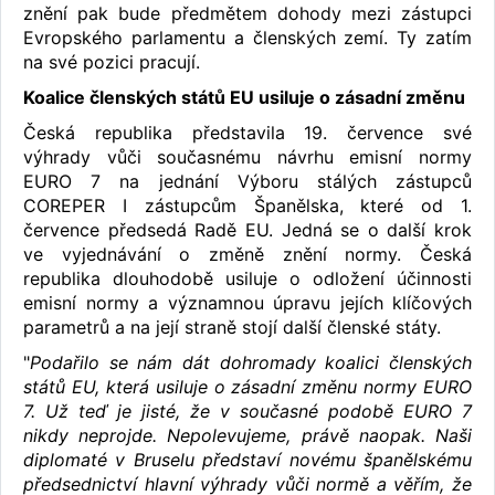
znění pak bude předmětem dohody mezi zástupci
Evropského parlamentu a členských zemí. Ty zatím
na své pozici pracují.
Koalice členských států EU usiluje o zásadní změnu
Česká republika představila 19. července své
výhrady vůči současnému návrhu emisní normy
EURO 7 na jednání Výboru stálých zástupců
COREPER I zástupcům Španělska, které od 1.
července předsedá Radě EU. Jedná se o další krok
ve vyjednávání o změně znění normy. Česká
republika dlouhodobě usiluje o odložení účinnosti
emisní normy a významnou úpravu jejích klíčových
parametrů a na její straně stojí další členské státy.
"
Podařilo se nám dát dohromady koalici členských
států EU, která usiluje o zásadní změnu normy EURO
7. Už teď je jisté, že v současné podobě EURO 7
nikdy neprojde. Nepolevujeme, právě naopak. Naši
diplomaté v Bruselu představí novému španělskému
předsednictví hlavní výhrady vůči normě a věřím, že