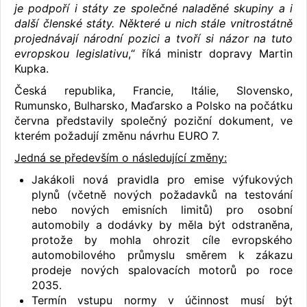
je podpoří i státy ze společné naladěné skupiny a i
další členské státy. Některé u nich stále vnitrostátně
projednávají národní pozici a tvoří si názor na tuto
evropskou legislativu
,“ říká ministr dopravy Martin
Kupka.
Česká republika, Francie, Itálie, Slovensko,
Rumunsko, Bulharsko, Maďarsko a Polsko na počátku
června představily společný poziční dokument, ve
kterém požadují změnu návrhu EURO 7.
Jedná se především o následující změny:
Jakákoli nová pravidla pro emise výfukových
plynů (včetně nových požadavků na testování
nebo nových emisních limitů) pro osobní
automobily a dodávky by měla být odstraněna,
protože by mohla ohrozit cíle evropského
automobilového průmyslu směrem k zákazu
prodeje nových spalovacích motorů po roce
2035.
Termín vstupu normy v účinnost musí být