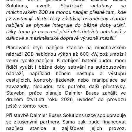
Solutions, uvedl: „
Elektrické autobusy na
mnichovském ZOB se mohou nabíjet přesně tam, kde
již zastavují. Jízdní řády zůstávají nezměněny a doba
nabíjení se plynule integruje do běžné doby stání.
Díky tomu je nasazení plně elektrických autobusů v
dálkové a meziměstské dopravě výrazně snazší
.“
Plánované čtyři nabíjecí stanice na mnichovském
nádraží ZOB nabídnou výkon až 600 kW, což umožní
velmi rychlé nabíjení. K dobíjení baterií budou moci
řidiči využít i běžné doby setrvání na autobusovém
nádraží, například během nástupu a výstupu
cestujících, kontroly jízdenek nebo manipulace se
zavazadly. Nebudou tak potřeba další přestávky.
Stavební práce plánuje Daimler Buses zahájit ve
druhém čtvrtletí roku 2026, uvedení do provozu
ještě v tomto roce.
Při stavbě Daimler Buses Solutions úzce spolupracuje
se zkušenými partnery. Sama pak bude financovat
nabíjecí stanice a zajišťovat jejich provoz.