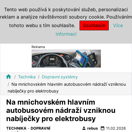
Tento web používá k poskytování služeb, personalizaci
reklam a analýze návštěvnosti soubory cookie. Používáním
tohoto webu s tím souhlasíte.
Souhlasím
Více
informací
Reklama
home
Technika
Dopravní systémy
Na mnichovském hlavním autobusovém nádraží vzniknou
nabíječky pro elektrobusy
Na mnichovském hlavním
autobusovém nádraží vzniknou
nabíječky pro elektrobusy
person
date_range
TECHNIKA
-
DOPRAVNÍ
rebus
11.02.2026