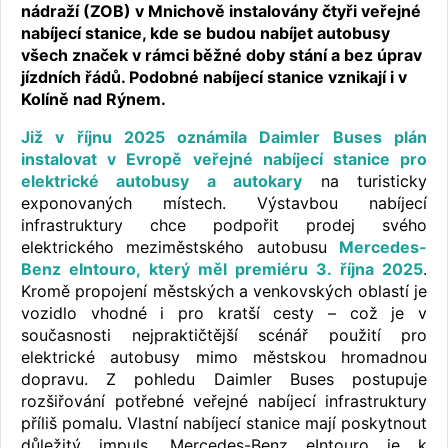
nádraží (ZOB) v Mnichově instalovány čtyři veřejné
nabíjecí stanice, kde se budou nabíjet autobusy
všech značek v rámci běžné doby stání a bez úprav
jízdních řádů. Podobné nabíjecí stanice vznikají i v
Kolíně nad Rýnem.
Již v říjnu 2025 oznámila Daimler Buses plán
instalovat v Evropě veřejné nabíjecí stanice pro
elektrické autobusy a autokary
na turisticky
exponovaných místech. Výstavbou nabíjecí
infrastruktury chce podpořit prodej svého
elektrického meziměstského autobusu
Mercedes-
Benz eIntouro, který měl premiéru 3. října 2025
.
Kromě propojení městských a venkovských oblastí je
vozidlo vhodné i pro kratší cesty – což je v
současnosti nejpraktičtější scénář použití pro
elektrické autobusy mimo městskou hromadnou
dopravu. Z pohledu Daimler Buses postupuje
rozšiřování potřebné veřejné nabíjecí infrastruktury
příliš pomalu. Vlastní nabíjecí stanice mají poskytnout
důležitý impuls. Mercedes-Benz eIntouro je k