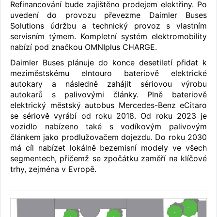
Refinancování bude zajištěno prodejem elektřiny. Po
uvedení do provozu převezme Daimler Buses
Solutions údržbu a technický provoz s vlastním
servisním týmem. Kompletní systém elektromobility
nabízí pod značkou OMNIplus CHARGE.
Daimler Buses plánuje do konce desetiletí přidat k
meziměstskému eIntouro bateriově elektrické
autokary a následně zahájit sériovou výrobu
autokarů s palivovými články. Plně bateriově
elektrický městský autobus Mercedes-Benz eCitaro
se sériově vyrábí od roku 2018. Od roku 2023 je
vozidlo nabízeno také s vodíkovým palivovým
článkem jako prodlužovačem dojezdu. Do roku 2030
má cíl nabízet lokálně bezemisní modely ve všech
segmentech, přičemž se zpočátku zaměří na klíčové
trhy, zejména v Evropě.