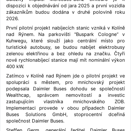
dispozici k objednávání od jara 2025 a první vozidla
zákazníkům budou dodána v druhé polovině roku
2026.
První pilotní projekt nabíjecích stanic vzniká v Kolíně
nad Rýnem. Na parkovišti "Buspark Cologne“ v
Kuhwegu, které slouží jako centrální místo pro
turistické autobusy, se budou nabíjet elektrobusy
zelenou elektřinou a bez ohledu na značku. Čtyři
nové rychlonabíjecí stanice mají mít nominální výkon
400 kW.
Zatímco v Kolíně nad Rýnem jde o pilotní projekt ve
spolupráci s městem, pro mnichovský projekt
podepsala Daimler Buses dohodu se společností
Wealthcap, správcem nemovitostí a investic
zastupujícím vlastníka mnichovského ZOB.
Implementaci provede v obou případech Daimler
Buses Solutions GmbH, stoprocentní dceřiná
společnost Daimler Buses.
Steffen Germ, generální ředitel Daimler Buses