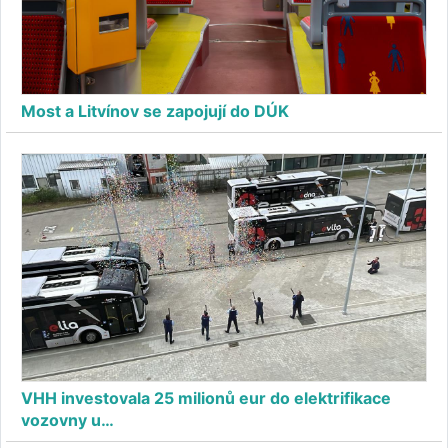
Most a Litvínov se zapojují do DÚK
VHH investovala 25 milionů eur do elektrifikace
vozovny u…