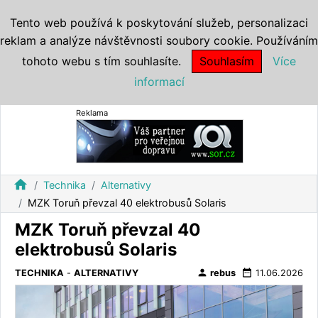
Tento web používá k poskytování služeb, personalizaci
reklam a analýze návštěvnosti soubory cookie. Používáním
tohoto webu s tím souhlasíte.
Souhlasím
Více
informací
Reklama
home
Technika
Alternativy
MZK Toruň převzal 40 elektrobusů Solaris
MZK Toruň převzal 40
elektrobusů Solaris
person
date_range
TECHNIKA
-
ALTERNATIVY
rebus
11.06.2026