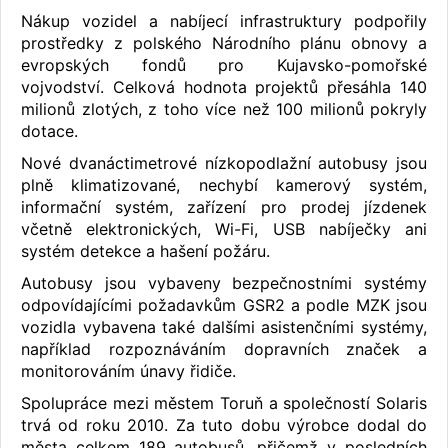
Nákup vozidel a nabíjecí infrastruktury podpořily
prostředky z polského Národního plánu obnovy a
evropských fondů pro Kujavsko-pomořské
vojvodství. Celková hodnota projektů přesáhla 140
milionů zlotých, z toho více než 100 milionů pokryly
dotace.
Nové dvanáctimetrové nízkopodlažní autobusy jsou
plně klimatizované, nechybí kamerový systém,
informační systém, zařízení pro prodej jízdenek
včetně elektronických, Wi-Fi, USB nabíječky ani
systém detekce a hašení požáru.
Autobusy jsou vybaveny bezpečnostními systémy
odpovídajícími požadavkům GSR2 a podle MZK jsou
vozidla vybavena také dalšími asistenčními systémy,
například rozpoznáváním dopravních značek a
monitorováním únavy řidiče.
Spolupráce mezi městem Toruň a společností Solaris
trvá od roku 2010. Za tuto dobu výrobce dodal do
města celkem 189 autobusů, přičemž v posledních