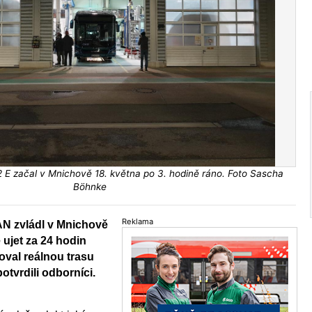
2 E začal v Mnichově 18. května po 3. hodině ráno. Foto Sascha
Böhnke
Reklama
AN zvládl v Mnichově
e ujet za 24 hodin
oval reálnou trasu
otvrdili odborníci.