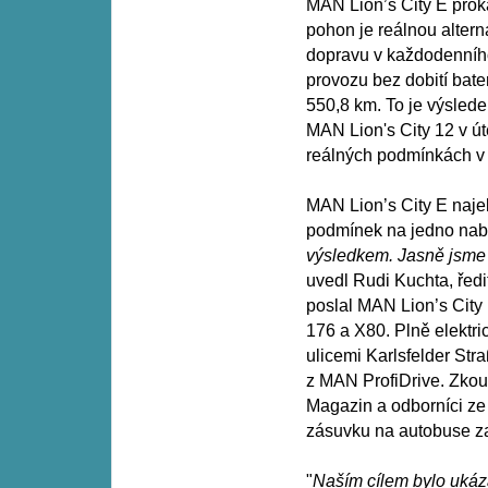
MAN Lion’s City E proká
pohon je reálnou altern
dopravu v každodenníh
provozu bez dobití bate
550,8 km. To je výsled
MAN Lion's City 12 v út
reálných podmínkách v
MAN Lion’s City E naje
podmínek na jedno nabit
výsledkem. Jasně jsme d
uvedl Rudi Kuchta, řed
poslal MAN Lion’s City
176 a X80. Plně elektri
ulicemi Karlsfelder Str
z MAN ProfiDrive. Zkou
Magazin a odborníci ze
zásuvku na autobuse zap
"
Naším cílem bylo ukáz