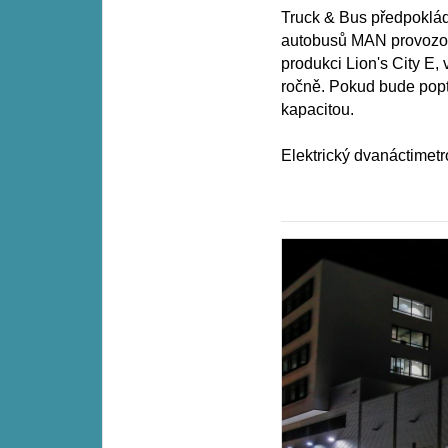
Truck & Bus předpoklá
autobusů MAN provozová
produkci Lion's City E
ročně. Pokud bude poptá
kapacitou.
Elektrický dvanáctimetr