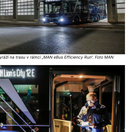
yráží na trasu v rámci „MAN eBus Efficiency Run“. Foto MAN