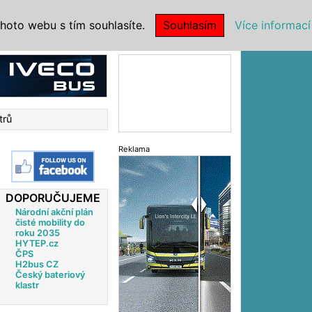
|
NSTITUCE
hoto webu s tím souhlasíte.
Souhlasím
Více informací
Reklama
trů
Reklama
DOPORUČUJEME
Národní akční plán
čisté mobility do
roku 2035
HYTEP.cz
ČPS
H2bus CZ
Český bateriový
klastr