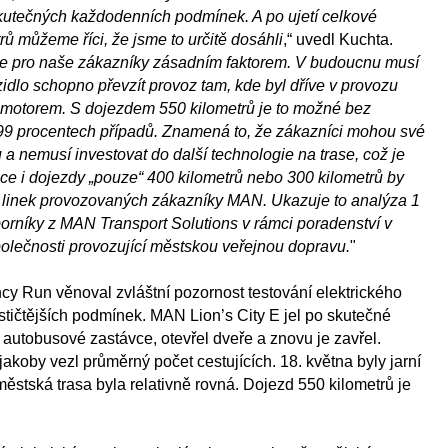
utečných každodenních podmínek. A po ujetí celkové
rů můžeme říci, že jsme to určitě dosáhli
,“ uvedl Kuchta.
 je pro naše zákazníky zásadním faktorem. V budoucnu musí
ozidlo schopno převzít provoz tam, kde byl dříve v provozu
motorem. S dojezdem 550 kilometrů je to možné bez
99 procentech případů. Znamená to, že zákazníci mohou své
 a nemusí investovat do další technologie na trase, což je
e i dojezdy „pouze“ 400 kilometrů nebo 300 kilometrů by
t linek provozovaných zákazníky MAN. Ukazuje to analýza 1
orníky z MAN Transport Solutions v rámci poradenství v
společnosti provozující městskou veřejnou dopravu.
"
y Run věnoval zvláštní pozornost testování elektrického
stičtějších podmínek. MAN Lion’s City E jel po skutečné
é autobusové zastávce, otevřel dveře a znovu je zavřel.
jakoby vezl průměrný počet cestujících. 18. května byly jarní
ěstská trasa byla relativně rovná. Dojezd 550 kilometrů je