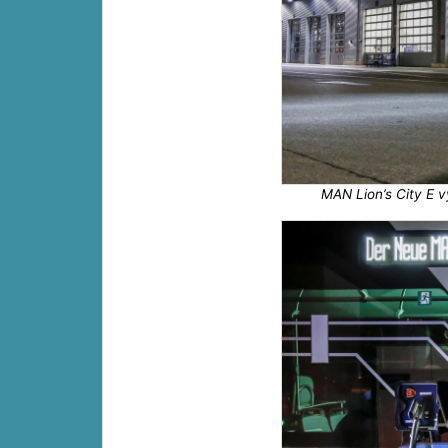
MAN Lion’s City E v