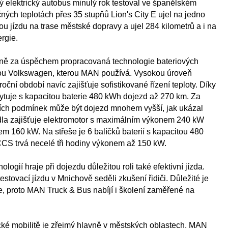
ý elektrický autobus minulý rok testoval ve španělském
ých teplotách přes 35 stupňů Lion's City E ujel na jedno
ou jízdu na trase městské dopravy a ujel 284 kilometrů a i na
rgie.
čně za úspěchem propracovaná technologie bateriových
nou Volkswagen, kterou MAN používá. Vysokou úroveň
ční období navíc zajišťuje sofistikované řízení teploty. Díky
kytuje s kapacitou baterie 480 kWh dojezd až 270 km. Za
ích podmínek může být dojezd mnohem vyšší, jak ukázal
idla zajišťuje elektromotor s maximálním výkonem 240 kW
em 160 kW. Na střeše je 6 balíčků baterií s kapacitou 480
CCS trvá necelé tři hodiny výkonem až 150 kW.
ologií hraje při dojezdu důležitou roli také efektivní jízda.
stovací jízdu v Mnichově seděli zkušení řidiči. Důležité je
e, proto MAN Truck & Bus nabíjí i školení zaměřené na
cké mobilitě je zřejmý hlavně v městských oblastech. MAN