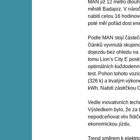
MAN již 12 metrů dlouh
městě Badajoz. V náročn
nabití celou 16 hodinov
poté měl pořád dost ene
Podle MAN stojí částe
článků vyvinutá skupi
dojezdu bez ohledu na ro
tomu Lion's City E pos
optimálních každodenn
test. Pohon tohoto voz
(326 k) a trvalým výkon
kWh. Nabití zástrčkou 
Vedle inovativních techn
Výsledkem bylo, že za te
nepodceňovat vliv řidič
ekonomickou jízdu.
Trend směrem k elektri