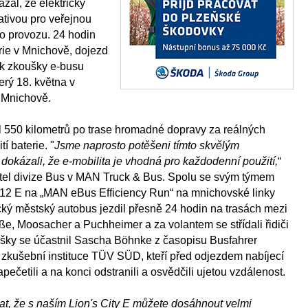
zal, že elektrický
ativou pro veřejnou
o provozu. 24 hodin
rie v Mnichově, dojezd
ek zkoušky e-busu
erý 18. května v
 Mnichově.
l 550 kilometrů po trase hromadné dopravy za reálných
í baterie. "
Jsme naprosto potěšeni tímto skvělým
okázali, že e-mobilita je vhodná pro každodenní použití,
“
itel divize Bus v MAN Truck & Bus. Spolu se svým týmem
 12 E na „MAN eBus Efficiency Run“ na mnichovské linky
cký městský autobus jezdil přesně 24 hodin na trasách mezi
aße, Moosacher a Puchheimer a za volantem se střídali řidiči
šky se účastnil Sascha Böhnke z časopisu Busfahrer
 zkušební instituce TÜV SÜD, kteří před odjezdem nabíjecí
ečetili a na konci odstranili a osvědčili ujetou vzdálenost.
at, že s naším Lion's City E můžete dosáhnout velmi