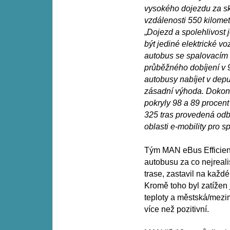
vysokého dojezdu za sk
vzdálenosti 550 kilomet
„
Dojezd a spolehlivost
být jediné elektrické v
autobus se spalovacím 
průběžného dobíjení v 
autobusy nabíjet v depu
zásadní výhoda. Dokonc
pokryly 98 a 89 procen
325 tras provedená odb
oblasti e-mobility pro 
Tým MAN eBus Efficienc
autobusu za co nejreali
trase, zastavil na každ
Kromě toho byl zatížen 
teploty a městská/mezim
více než pozitivní.