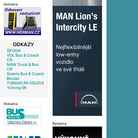
Reklama
ODKAZY
ŠKODA
VDL Bus & Coach
CR
MAN Truck & Bus
CR
Solaris Bus & Coach
Beulas
TURANCAR (ISUZU)
Yutong SK
Reklama
Reklama