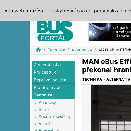
ZPRÁVY
JÍZDNÍ ŘÁDY
MHD, IDS
BUSY
SERV
Tento web používá k poskytování služeb, personalizaci re
Reklama
home
Technika
Alternativy
MAN eBus Efficie
MAN eBus Effi
Zpravodajství
překonal hran
Pro cestující
Dopravní politika
TECHNIKA
-
ALTERNATIV
Pro dopravce
Technika
»
Autobusy
»
Servis
»
Dopravní systémy
»
Veteráni
»
Alternativy