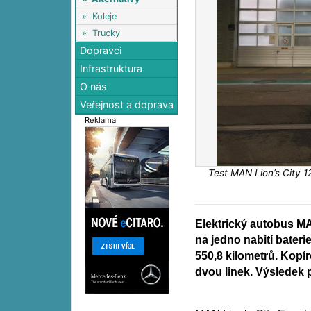
»
Koleje
»
Trucky
Dopravci
Infrastruktura
O nás
Veřejnost a doprava
Reklama
Test MAN Lion’s City 1
Elektrický autobus M
na jedno nabití bateri
550,8 kilometrů. Kopír
dvou linek. Výsledek p