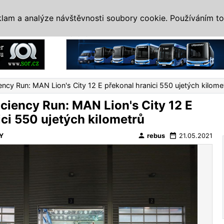
IS
ALTERNATIVY
VETERÁNI
SYSTÉMY
VELETRHY
AKCE
I
klam a analýze návštěvnosti soubory cookie. Používáním to
Reklama
ncy Run: MAN Lion's City 12 E překonal hranici 550 ujetých kilome
ciency Run: MAN Lion's City 12 E
ici 550 ujetých kilometrů
person
date_range
Y
rebus
21.05.2021