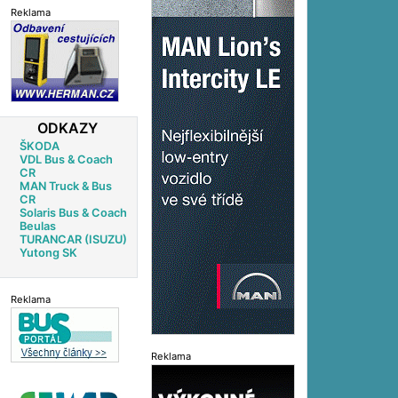
Reklama
ODKAZY
ŠKODA
VDL Bus & Coach
CR
MAN Truck & Bus
CR
Solaris Bus & Coach
Beulas
TURANCAR (ISUZU)
Yutong SK
Reklama
Reklama