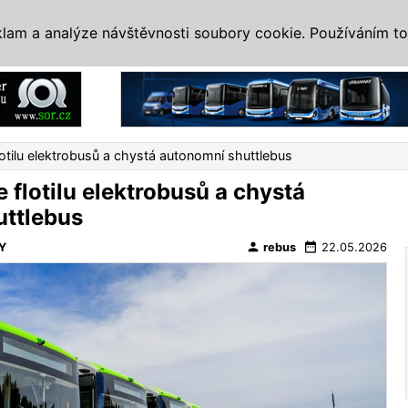
IS
ALTERNATIVY
VETERÁNI
SYSTÉMY
VELETRHY
AKCE
I
klam a analýze návštěvnosti soubory cookie. Používáním to
Reklama
flotilu elektrobusů a chystá autonomní shuttlebus
e flotilu elektrobusů a chystá
uttlebus
person
date_range
Y
rebus
22.05.2026