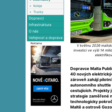
»
Koleje
»
Trucky
Dopravci
Infrastruktura
O nás
Veřejnost a doprava
Reklama
V květnu 2026 maltská
investici ve výši 14 mi
elektrifik
Dopravce Malta Publi
40 nových elektrický
zároveň zahájí pilotn
autonomního shuttle
cestujících. Projekty 
strategie zaměřené 
technologicky pokroč
Maltě a ostrově Gozo