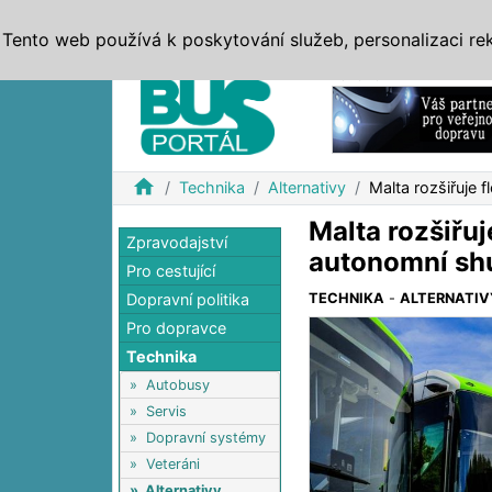
ZPRÁVY
JÍZDNÍ ŘÁDY
MHD, IDS
BUSY
SERV
Tento web používá k poskytování služeb, personalizaci re
Reklama
home
Technika
Alternativy
Malta rozšiřuje 
Malta rozšiřuj
Zpravodajství
autonomní sh
Pro cestující
Dopravní politika
TECHNIKA
-
ALTERNATIV
Pro dopravce
Technika
»
Autobusy
»
Servis
»
Dopravní systémy
»
Veteráni
»
Alternativy