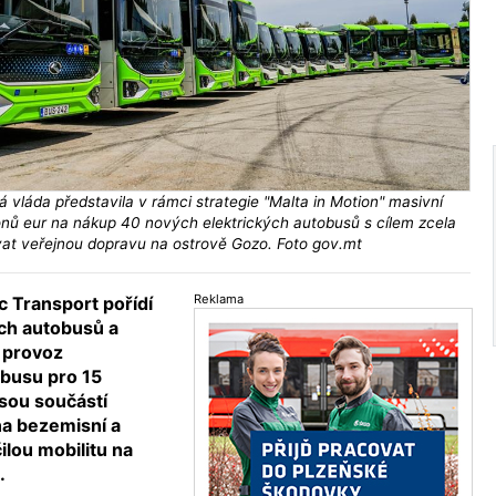
 vláda představila v rámci strategie "Malta in Motion" masivní
lionů eur na nákup 40 nových elektrických autobusů s cílem zcela
ovat veřejnou dopravu na ostrově Gozo. Foto gov.mt
Reklama
c Transport pořídí
ch autobusů a
í provoz
 busu pro 15
jsou součástí
na bezemisní a
ilou mobilitu na
.