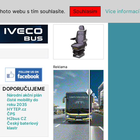
|
NSTITUCE
hoto webu s tím souhlasíte.
Souhlasím
Více informací
Reklama
Reklama
DOPORUČUJEME
Národní akční plán
čisté mobility do
roku 2035
HYTEP.cz
ČPS
H2bus CZ
Český bateriový
klastr