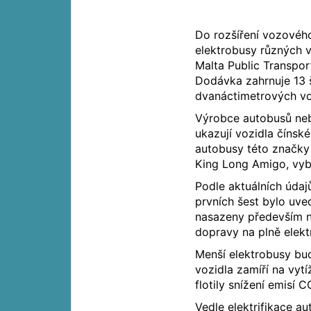
Do rozšíření vozovéh
elektrobusy různých ve
Malta Public Transport
Dodávka zahrnuje 13 
dvanáctimetrových vo
Výrobce autobusů neby
ukazují vozidla čínské
autobusy této značky
King Long Amigo, vybu
Podle aktuálních údaj
prvních šest bylo uve
nasazeny především n
dopravy na plně elekt
Menší elektrobusy bud
vozidla zamíří na vytí
flotily snížení emisí 
Vedle elektrifikace a