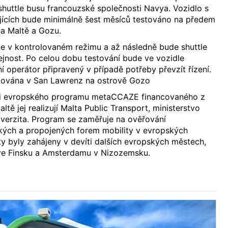
huttle busu francouzské společnosti Navya. Vozidlo s
ujících bude minimálně šest měsíců testováno na předem
na Maltě a Gozu.
e v kontrolovaném režimu a až následně bude shuttle
ejnost. Po celou dobu testování bude ve vozidle
 operátor připravený v případě potřeby převzít řízení.
mapována v San Lawrenz na ostrově Gozo
mci evropského programu metaCCAZE financovaného z
tě jej realizují Malta Public Transport, ministerstvo
iverzita. Program se zaměřuje na ověřování
ckých a propojených forem mobility v evropských
ty byly zahájeny v devíti dalších evropských městech,
ve Finsku a Amsterdamu v Nizozemsku.