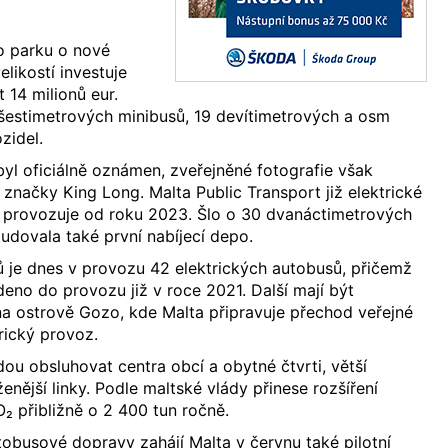
o parku o nové
likostí investuje
 14 milionů eur.
šestimetrových minibusů, 19 devítimetrových a osm
zidel.
l oficiálně oznámen, zveřejněné fotografie však
 značky King Long. Malta Public Transport již elektrické
 provozuje od roku 2023. Šlo o 30 dvanáctimetrových
dovala také první nabíjecí depo.
ů je dnes v provozu 42 elektrických autobusů, přičemž
deno do provozu již v roce 2021. Další mají být
a ostrově Gozo, kde Malta připravuje přechod veřejné
rický provoz.
ou obsluhovat centra obcí a obytné čtvrti, větší
ženější linky. Podle maltské vlády přinese rozšíření
CO₂ přibližně o 2 400 tun ročně.
utobusové dopravy zahájí Malta v červnu také pilotní