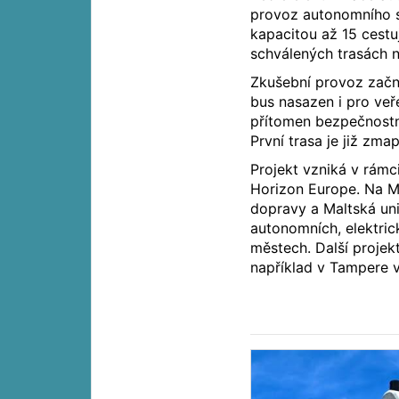
provoz autonomního s
kapacitou až 15 cest
schválených trasách 
Zkušební provoz začn
bus nasazen i pro veř
přítomen bezpečnostní
První trasa je již z
Projekt vzniká v rá
Horizon Europe. Na Mal
dopravy a Maltská un
autonomních, elektri
městech. Další projek
například v Tampere 