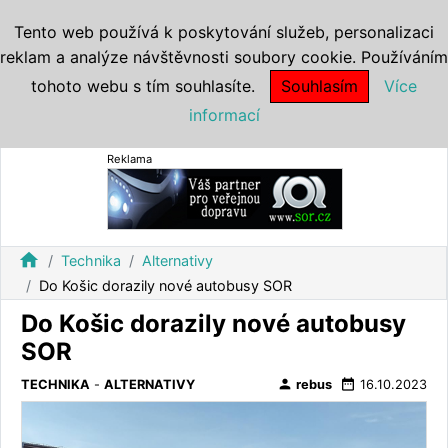
Tento web používá k poskytování služeb, personalizaci
reklam a analýze návštěvnosti soubory cookie. Používáním
tohoto webu s tím souhlasíte.
Souhlasím
Více
informací
Reklama
home
Technika
Alternativy
Do Košic dorazily nové autobusy SOR
Do Košic dorazily nové autobusy
SOR
person
date_range
TECHNIKA
-
ALTERNATIVY
rebus
16.10.2023