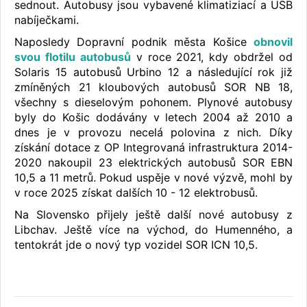
sednout. Autobusy jsou vybavené klimatiziací a USB
nabíječkami.
Naposledy Dopravní podnik města Košice
obnovil
svou flotilu autobusů
v roce 2021, kdy obdržel od
Solaris 15 autobusů Urbino 12 a následující rok již
zmíněných 21 kloubových autobusů SOR NB 18,
všechny s dieselovým pohonem. Plynové autobusy
byly do Košic dodávány v letech 2004 až 2010 a
dnes je v provozu necelá polovina z nich. Díky
získání dotace z OP Integrovaná infrastruktura 2014-
2020 nakoupil 23 elektrických autobusů SOR EBN
10,5 a 11 metrů. Pokud uspěje v nové výzvě, mohl by
v roce 2025 získat dalších 10 - 12 elektrobusů.
Na Slovensko přijely ještě další nové autobusy z
Libchav. Ještě více na východ, do Humenného, a
tentokrát jde o nový typ vozidel SOR ICN 10,5.